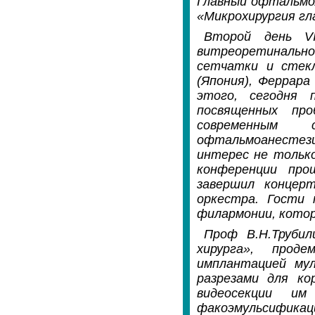
Главный офтальмо
«Микрохирургия гл
Второй день VI
витреоретинально
сетчатки и стек
(Япония), Феррара
этого, сегодня 
посвященных про
современным 
офтальмоанесте
интерес не только
конференции про
завершил концерт
оркестра. Гости 
филармонии, котор
Проф В.Н.Трубил
хирурга», проде
имплантацией му
разрезами для ко
видеосекции им
факоэмульсификац