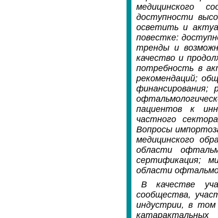
медицинского с
доступности высо
осветить и актуа
повестке: доступн
тренды и возможн
качество и продо
потребность в ак
рекомендаций; об
финансирования; 
офтальмологическ
пациентов к инн
частного сектора
Вопросы импортоза
медицинского обр
области офтальм
сертификация; м
области офтальмо
В качестве уча
сообщества, учас
индустрии, в том
катарактальных