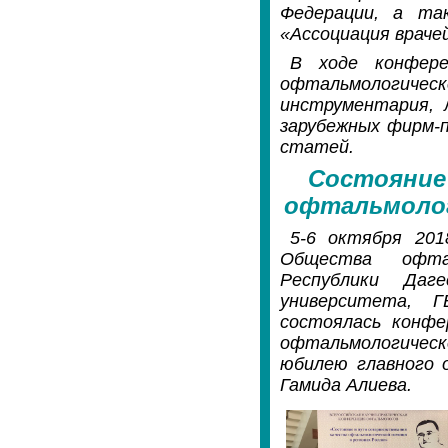
Федерации, а та
«Ассоциация враче
В ходе конфере
офтальмолог
инструментария, 
зарубежных фирм-п
статей.
Состояние
офтальмолог
5-6 октября 201
Общества офтал
Республики Даге
университета, 
состоялась конфе
офтальмологическ
юбилею главного 
Гамида Алиева.