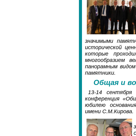
значимыми памятн
исторической цен
которые проходи
многообразием в
панорамным видом
памятники.
Общая и в
13-14 сентября
конференция «Общ
юбилею основани
имени С.М.Кирова.