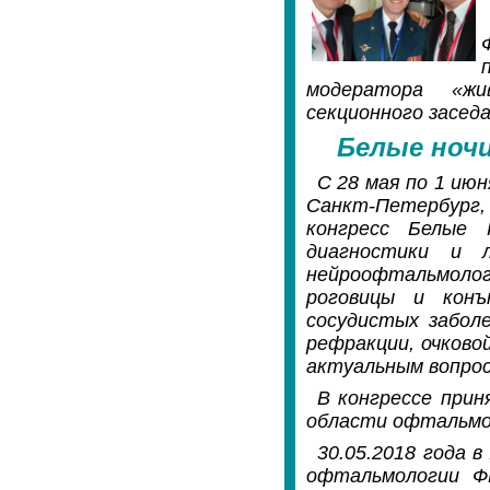
модератора «жи
секционного засед
Белые ночи
С 28 мая по 1 июн
Санкт-Петербург
конгресс Белые 
диагностики и л
нейроофтальмологи
роговицы и конъ
сосудистых забол
рефракции, очково
актуальным вопро
В конгрессе прин
области офтальмол
30.05.2018 года 
офтальмологии Ф