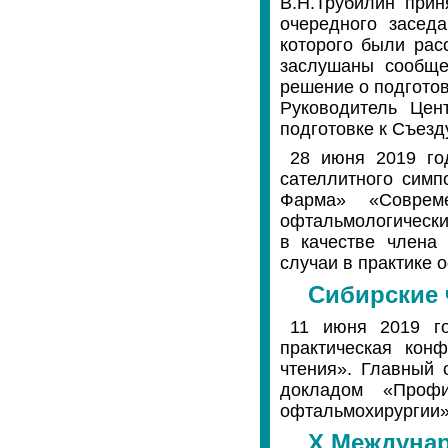
В.Н.Трубилин прин
очередного засед
которого были рас
заслушаны сообще
решение о подготов
Руководитель Цен
подготовке к Съезд
28 июня 2019 го
сателлитного симп
Фарма» «Соврем
офтальмологически
в качестве члена
случаи в практике 
Сибирские 
11 июня 2019 го
практическая кон
чтения». Главный 
докладом «Профи
офтальмохирургии»
X Междуна