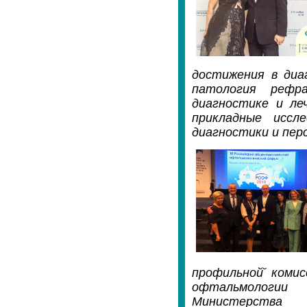
достижения в диаг
патология рефр
диагностике и леч
прикладные иссл
диагностики и пер
профильной̆ коми
офтальмологи
Министерства 