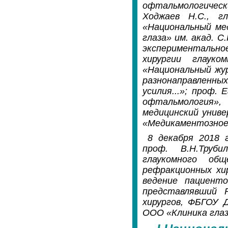
офтальмологическ
Ходжаев Н.С., г
«Национальный ме
глаза» им. акад. 
экспериментально
хирургии глауко
«Национальный жур
разнонаправленны
усилия...»; проф.
офтальмология», 
медицинский униве
«Медикаментозное 
8 декабря 2018 
проф. В.Н.Труби
глаукомного об
рефракционных хир
ведение пациент
представлявший 
хирургов, ФБГОУ
ООО «Клиника глаз