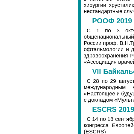
хирургии хрустали
нестандартные случ
РООФ 2019
С 1 по 3 октя
общенациональный
России проф. В.Н.Т
офтальмологии и д
здравоохранения Р
«Ассоциация враче
VII Байкал
С 28 по 29 авгус
международным у
«Настоящее и буду
с докладом «Мульт
ESCRS 2019 
С 14 по 18 сентяб
конгресса Европей
(ESCRS)