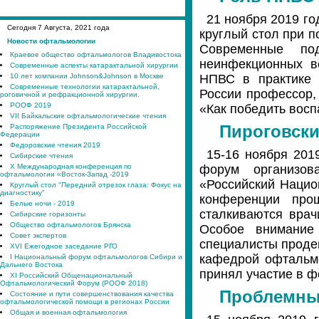
21 ноября 2019 
Сегодня
7
Августа, 2021 года
круглый стол при п
Новости офтальмологии
Современные по
Краевое общество офтальмологов Владивостока
неинфекционных в
Современные аспекты катарактальной хирургии
10 лет компании Johnson&Johnson в Москве
НПВС в практике 
Современные технологии катарактальной,
России профессор,
роговичной и рефракционной хирургии.
РООФ 2019
«Как победить вос
VII Байкальские офтальмологические чтения
Распоряжение Президента Российской
Пироговск
Федерации
Федоровские чтения 2019
15-16 ноября 201
Сибирские чтения
X Международная конференция по
форум организо
офтальмологии «Восток-Запад -2019
«Российский Нацио
Круглый стол "Передний отрезок глаза: Фокус на
диагностику"
конференции про
Белые ночи - 2019
сталкиваются врач
Сибирские горизонты
Общество офтальмологов Брянска
Особое внимание
Совет экспертов
специалисты проде
XVI Ежегодное заседание РГО
кафедрой офтальм
I Национальный форум офтальмологов Сибири и
Дальнего Востока
принял участие в ф
XI Российский Общенациональный
Офтальмологический Форум (РООФ 2018)
Проблемны
Состояние и пути совершенствования качества
офтальмологической помощи в регионах России
Общая и военная офтальмология