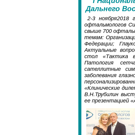
I Национа
Дальнего Во
2-3 ноября2018 
офтальмологов Си
свыше 700 офтальм
темам: Организац
Федерации; Глаук
Актуальные вопро
стол «Тактика в 
Патология сетч
сателлитные сим
заболевания глазн
персонализирован
«Клинические дилем
В.Н.Трубилин выс
ее презентацией «