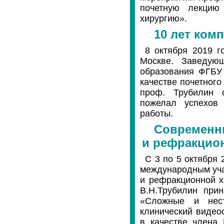
почетную лекцию
хирургию».
10 лет ком
8 октября 2019 г
Москве. Заведую
образования ФГБУ
качестве почетного
проф. Трубилин о
пожелал успехов 
работы.
Современны
и рефракцион
С 3 по 5 октября 
международным уча
и рефракционной х
В.Н.Трубилин при
«Сложные и нест
клинический видео
в качестве члена