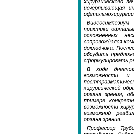
хирургического ле
исчерпывающая ин
офтальмохирургии
Видеосимпозиум
практике офтальм
осложненных не
сопровождался ком
докладчика. После
обсудить предлож
сформулировать р
В ходе дневно
возможности и 
посттравматичес
хирургической об
органа зрения, о
примере конкретн
возможности хирур
возможной реаби
органа зрения.
Профессор Труб