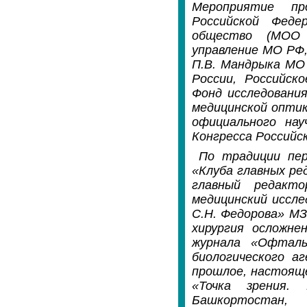
Мероприятие пр
Российской Феде
общество (МОО «
управление МО РФ
П.В. Мандрыка МО
России, Российск
Фонд исследовани
медицинской оптик
официального нау
Конгресса Российс
По традиции пер
«Клуба главных ре
главный редакто
медицинский иссле
С.Н. Федорова» МЗ
хирургия осложне
журнала «Офталь
биологического а
прошлое, настояще
«Точка зрения.
Башкортостан