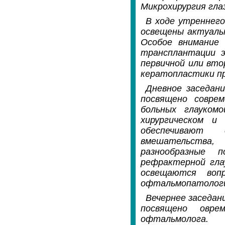
Микрохирургия гла
В ходе утреннего
освещены актуальн
Особое внимание
трансплантации э
первичной или вто
кератопластики пр
Дневное заседани
посвящено совре
больных глауком
хирургическом и
обеспечивают 
вмешательства,
разнообразные 
рефрактерной гла
освещаются вопр
офтальмопатолог
Вечернее заседан
посвящено овре
офтальмолога.