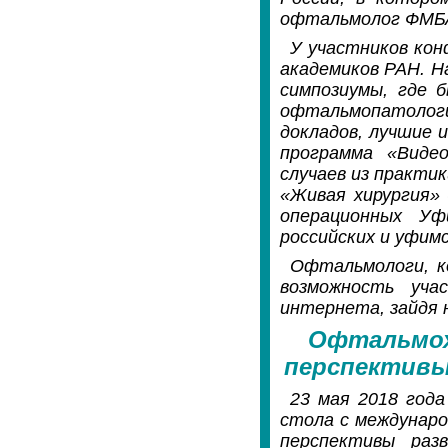
офтальмолог ФМБА Р
У участников ко
академиков РАН. Н
симпозиумы, где 
офтальмопатологи
докладов, лучшие 
программа «Видео
случаев из практик
«Живая хирургия» 
операционных Уф
российских и уфимс
Офтальмологи, к
возможность уча
интернета, зайдя 
Офтальмох
перспективы
23 мая 2018 года
стола с междунар
перспективы раз