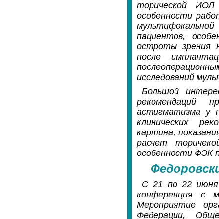
торической ИОЛ A
особенности рабо
мультифокальной 
пациентов, особ
остроты зрения н
после имплантац
послеоперационн
исследований муль
Большой интерес
рекомендаций п
астигматизма у п
клинических реко
картина, показани
расчет торичеко
особенности ФЭК п
Федоровски
С 21 по 22 июня
конференция с м
Мероприятие орг
Федерации, Общ