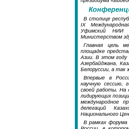
президиума «Видео
Конференц
В столице респуб
IX Международна
Уфимский НИИ 
Министерством зд
Главная цель м
площадке предста
Азии. В этом году
Азербайджана, Каз
Белоруссии, а так 
Впервые в Росс
научную сессию, 
своей работы. На 
лидирующих позици
международное пр
делегаций Каза
Национального Цен
В рамках форума
России, в которо