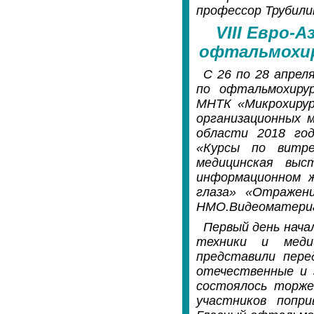
профессор Трубили
VIII Евро-
офтальмохир
С 26 по 28 апрел
по офтальмохирур
МНТК «Микрохирур
организационных 
области 2018 год
«Курсы по витре
медицинская выс
информационном ж
глаза» «Отражен
НМО.Видеоматериал
Первый день нача
техники и медиц
представили пере
отечественные и 
состоялось торже
участников попр