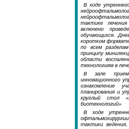
В ходе утреннег
нейроофтальмолог
нейроофтальмолог
тактике лечения
включено провед
обучающихся. Дне
коротком формате 
по всем разделам
принципу минилекц
области воспален
технологиям в леч
В зале приемо
инновационного уп
ознакомление у
планирования и уп
круглый стол «
биотехнологий»
В ходе утренн
офтальмохирурги
тактики ведения,