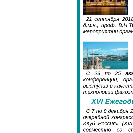
21 сентября 201
д.м.н., проф. В.Н
мероприятии орган
С 23 по 25 авг
конференции, орг
выступив в качес
технологии факоэ
XVI Ежегод
С 7 по 8 декабря 
очередной конгресс
Клуб Россия» (XV
совместно со с