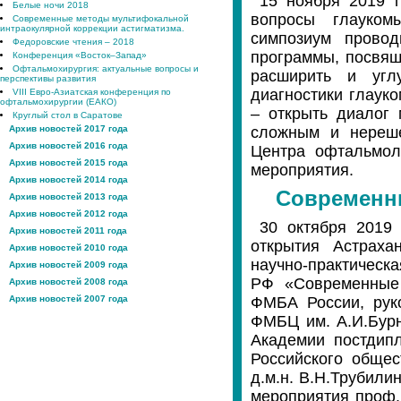
15 ноября 2019 
Белые ночи 2018
вопросы глауком
Современные методы мультифокальной
интраокулярной коррекции астигматизма.
симпозиум прово
Федоровские чтения – 2018
программы, посвящ
Конференция «Восток–Запад»
Офтальмохирургия: актуальные вопросы и
расширить и угл
перспективы развития
диагностики глауко
VIII Евро-Азиатская конференция по
офтальмохирургии (ЕАКО)
– открыть диалог
Круглый стол в Саратове
Архив новостей 2017 года
сложным и нереше
Архив новостей 2016 года
Центра офтальмол
Архив новостей 2015 года
мероприятия.
Архив новостей 2014 года
Современны
Архив новостей 2013 года
Архив новостей 2012 года
30 октября 2019 
Архив новостей 2011 года
открытия Астраха
Архив новостей 2010 года
научно-практическ
Архив новостей 2009 года
РФ «Современные 
Архив новостей 2008 года
Архив новостей 2007 года
ФМБА России, рук
ФМБЦ им. А.И.Бур
Академии постдип
Российского общес
д.м.н. В.Н.Трубили
мероприятия проф.