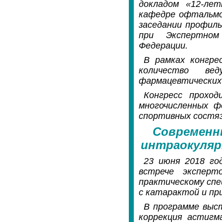
докладом «12-ле
кафедре офтальмо
заседании профиль
при Экспертном
Федерации.
В рамках конгре
количество ве
фармацевтических 
Конгресс прохо
многочисленных ф
спортивных состяз
Современн
интраокуляр
23 июня 2018 год
встрече эксперт
практическому спе
с катарактой и пр
В программе выст
коррекция астигм