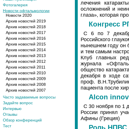
лечения катаракт
Фотогалерея
осложнений и неи
Новости офтальмологии
глаза», которая про
Новости 2020
Архив новостей 2019
Конгресс Р
Архив новостей 2018
Архив новостей 2017
С 6 по 7 декабр
Архив новостей 2016
Российского глауко
Архив новостей 2015
нынешнем году он б
Архив новостей 2014
и тем самым настро
Архив новостей 2013
Клуб главных ред
Архив новостей 2012
журнала «Офталь
Архив новостей 2011
общество катаракта
Архив новостей 2010
декабря в ходе са
Архив новостей 2009
проф. В.Н.Трубили
Архив новостей 2008
пациента после хир
Архив новостей 2007
Alcon innov
Часто задаваемые вопросы
Задайте вопрос
С 30 ноября по 1
Интервью
России принял учас
Отзывы
Афины (Греция)
Обзор конференций
Тест
Роль НПВС 