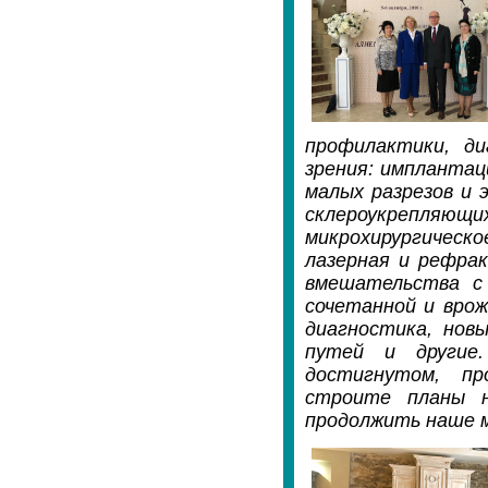
профилактики, ди
зрения: имплантац
малых разрезов и 
склероукрепляю
микрохирургическо
лазерная и рефрак
вмешательства с 
сочетанной и врож
диагностика, нов
путей и другие
достигнутом, пр
строите планы н
продолжить наше 