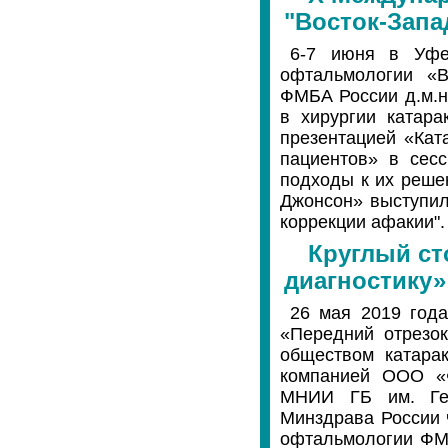
"Восток-Запад
6-7 июня в Уфе
офтальмологии «В
ФМБА России д.м.н
в хирургии катара
презентацией «Кат
пациентов» в сес
подходы к их реше
Джонсон» выступил
коррекции афакии".
Круглый ст
диагностику»
26 мая 2019 года
«Передний отрезок
обществом катара
компанией ООО «Ф
МНИИ ГБ им. Гел
Минздрава России ч
офтальмологии ФМБ