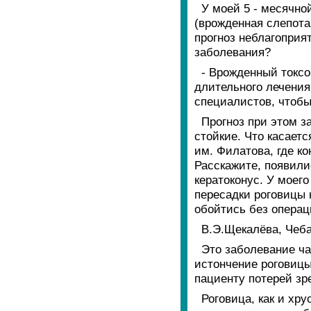
У моей 5 - месячн
(врожденная слепота 
прогноз неблагоприя
заболевания?
- Врожденный токсо
длительного лечения 
специалистов, чтобы
Прогноз при этом з
стойкие. Что касает
им. Филатова, где к
Расскажите, появили
кератоконус. У моего
пересадки роговицы 
обойтись без опера
В.Э.Щекалёва, Чеб
Это заболевание ча
истончение роговицы 
пациенту потерей зр
Роговица, как и хру