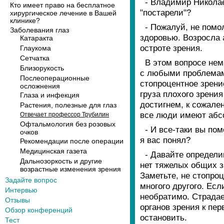
- Владимир Николае
Кто имеет право на бесплатное
"постарели"?
хирургическое лечение в Вашей
клинике?
- Пожалуй, не помо
Заболевания глаз
здоровью. Возросла 
Катаракта
остроте зрения.
Глаукома
Сетчатка
В этом вопросе нем
Близорукость
с любыми проблемами
Послеоперационные
стопроцентное зрени
осложнения
груза плохого зрени
Глаза и инфекция
достигнем, к сожале
Растения, полезные для глаз
все люди имеют абс
Отвечает профессор Трубилин
Офтальмология без розовых
- И все-таки вы по
очков
я вас понял?
Рекомендации после операции
Медицинская газета
- Давайте определи
Дальнозоркость и другие
нет тяжелых общих з
возрастные изменения зрения
Заметьте, не стопроц
Задайте вопрос
многого другого. Есл
Интервью
необратимо. Страдае
Отзывы
органов зрения к пе
Обзор конференций
остановить.
Тест