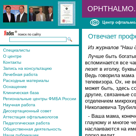
OPHTHALMO
Центр офтальмо
поиск по сайту
Отвечает проф
Из журналов "Наш д
Специалисты
Лучше быть богаты
О центре
вспоминается все ча
Контакты
Запись на консультацию
лезет в иголку, бук
Лечебная работа
Ведь говорила мама в
Расходные материалы
телевизора. Ох, не в
Оснащение
может быть, здесь с
Клиническая база
другие, связанные с
Региональные центры ФМБА России
отделением микрохир
Научная работа
Николаевича Трубил
Диссертационный совет
- Ваша мама, конечн
Аттестация офтальмологов
глаукому и многое ч
Педагогическая работа
наслаиваются на име
Общественная деятельность
плохо видит.
Наши публикации