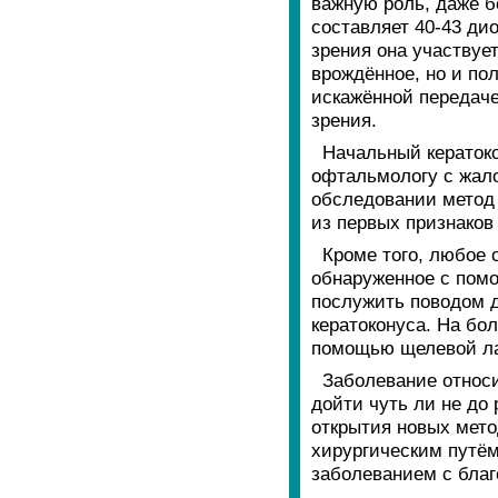
важную роль, даже б
составляет 40-43 дио
зрения она участвуе
врождённое, но и по
искажённой передаче
зрения.
Начальный кератоко
офтальмологу с жало
обследовании метод
из первых признаков
Кроме того, любое 
обнаруженное с помо
послужить поводом д
кератоконуса. На бо
помощью щелевой л
Заболевание относ
дойти чуть ли не до
открытия новых метод
хирургическим путём
заболеванием с благ