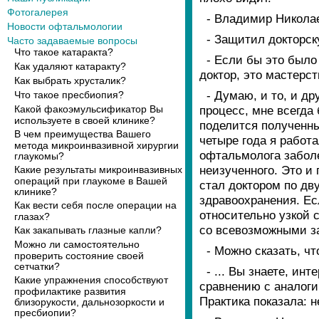
Фотогалерея
- Владимир Николае
Новости офтальмологии
- Защитил докторск
Часто задаваемые вопросы
Что такое катаракта?
- Если бы это было 
Как удаляют катаракту?
доктор, это мастерс
Как выбрать хрусталик?
- Думаю, и то, и д
Что такое пресбиопия?
Какой факоэмульсификатор Вы
процесс, мне всегда
используете в своей клинике?
поделится полученн
В чем преимущества Вашего
четыре года я работ
метода микроинвазивной хирургии
офтальмолога заболе
глаукомы?
неизученного. Это и
Какие результаты микроинвазивных
операций при глаукоме в Вашей
стал доктором по дву
клинике?
здравоохранения. Ес
Как вести себя после операции на
относительно узкой 
глазах?
со всевозможными з
Как закапывать глазные капли?
Можно ли самостоятельно
- Можно сказать, чт
проверить состояние своей
сетчатки?
- ... Вы знаете, ин
Какие упражнения способствуют
сравнению с аналоги
профилактике развития
Практика показала: н
близорукости, дальнозоркости и
пресбиопии?