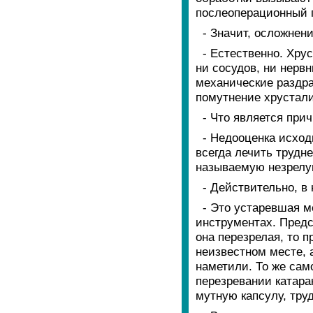
послеоперационный 
- Значит, осложнен
- Естественно. Хру
ни сосудов, ни нерв
механические раздра
помутнение хрустали
- Что является при
- Недооценка исход
всегда лечить трудн
называемую незрелую
- Действительно, в
- Это устаревшая м
инструментах. Предс
она перезрелая, то п
неизвестном месте, 
наметили. То же сам
перезревании катара
мутную капсулу, тру