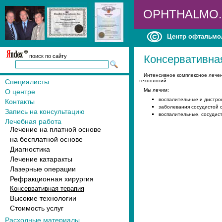
OPHTHALMO
Центр офтальмо
поиск по сайту
Консервативна
Интенсивное комплексное лечен
Специалисты
технологий.
Мы лечим:
О центре
воспалительные и дистроф
Контакты
заболевания сосудистой о
Запись на консультацию
воспалительные, сосудист
Лечебная работа
Лечение на платной основе
на бесплатной основе
Диагностика
Лечение катаракты
Лазерные операции
Рефракционная хирургия
Консервативная терапия
Высокие технологии
Стоимость услуг
Расходные материалы