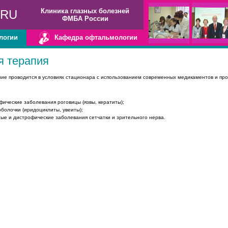
Клиника глазных болезней
.RU
ФМБА России
логии
Кафедра офтальмологии
я терапия
ие проводится в условиях стационара с использованием современных медикаментов и пр
ические заболевания роговицы (язвы, кератиты);
болочки (иридоциклиты, увеиты);
ые и дистрофические заболевания сетчатки и зрительного нерва.