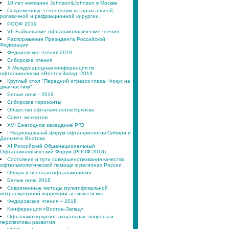
10 лет компании Johnson&Johnson в Москве
Современные технологии катарактальной,
роговичной и рефракционной хирургии.
РООФ 2019
VII Байкальские офтальмологические чтения
Распоряжение Президента Российской
Федерации
Федоровские чтения 2019
Сибирские чтения
X Международная конференция по
офтальмологии «Восток-Запад -2019
Круглый стол "Передний отрезок глаза: Фокус на
диагностику"
Белые ночи - 2019
Сибирские горизонты
Общество офтальмологов Брянска
Совет экспертов
XVI Ежегодное заседание РГО
I Национальный форум офтальмологов Сибири и
Дальнего Востока
XI Российский Общенациональный
Офтальмологический Форум (РООФ 2018)
Состояние и пути совершенствования качества
офтальмологической помощи в регионах России
Общая и военная офтальмология
Белые ночи 2018
Современные методы мультифокальной
интраокулярной коррекции астигматизма.
Федоровские чтения – 2018
Конференция «Восток–Запад»
Офтальмохирургия: актуальные вопросы и
перспективы развития