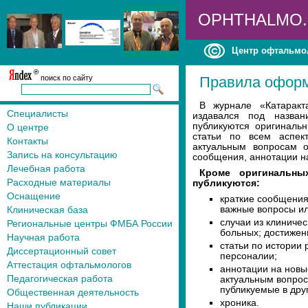
OPHTHALMO
Центр офтальмо
поиск по сайту
Правила оформ
В журнале «Катаракт
Специалисты
издавался под назван
публикуются оригинальн
О центре
статьи по всем аспек
Контакты
актуальным вопросам о
Запись на консультацию
сообщения, аннотации на
Лечебная работа
Кроме оригинальны
Расходные материалы
публикуются:
Оснащение
краткие сообщения
Клиническая база
важные вопросы ил
случаи из клиничес
Региональные центры ФМБА России
больных; достижен
Научная работа
статьи по истории
Диссертационный совет
персоналии;
Аттестация офтальмологов
аннотации на новы
Педагогическая работа
актуальным вопрос
публикуемые в дру
Общественная деятельность
хроника.
Наши публикации