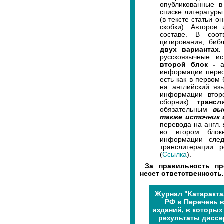
опубликованные в
списке литератур
(в тексте статьи 
скобки). Авторов
составе. В соот
цитирования, биб
двух вариантах
русскоязычные ис
второй блок -
информации первог
есть как в первом
на английский я
информации втор
сборник)
трансл
обязательным
вы
также источник
перевода на англ. 
во втором блок
информации след
транслитерации р
(
Ссылка
).
За правильность пр
несет ответственность.
Журнал "Катаракта
РФ в Перечень 
изданий, в которы
результаты диссе