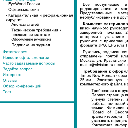
- EyeWorld Россия
Все поступившие в
редактированию и мог
- Офтальмология
Представленные мат
- Катарактальная и рефракционная
неопубликованные в друг
хирургия
Комплект материало
Анонсы статей
визой научного руковод
Технические требования к
заверенной печатью; 
рекламным макетам
авторами с указанием 
Оформление рукописей
рукописи с прилагающ
Подписка на журнал
формате JPG, EPS или T
Фотогалерея
Рукопись, подписанная
отправлены почтой или
Новости офтальмологии
Москва, ул. Крылатские
Часто задаваемые вопросы
mailto@nlvision.ru необ
Задайте вопрос
Требования к оформ
Интервью
Times New Roman через 
25 мм. Электронную 
Отзывы
компьютерного файла в 
Обзор конференций
Требования к струк
Тест
Первая страница в
ученую степень, 
работа, почтовый 
языке.
Фамилии а
(Board of Geogr
транслитерации 
указывать официа
Контактная инфор