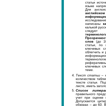
статьи исто
языке напря
Для англоя
английско
информаци
исследован
написаны
к
калькой русс
следует
терминолог
Прозрачнос
слов
(до 10
статьи, по 
ключевых с
облегчить и
информацио
терминологи
реферативн
ключевых сл
теме.
Текст статьи
– 
количеством табли
тексте статьи. П
листе, иметь заго
Список литер
правильного пред
учет при оценке 
Допускается цити
обзорах – до 60. 