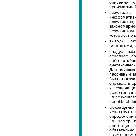
описания к
произвольно
результаты
информативн
результатов
закономерн
результатам
которые, по 
выводы мог
гипотезами, 
следует изб
основное с
работ и общ
синтаксичес
Для изложен
пассивный за
было показа
справок, вт
и незначащих
использован
«в результате
benefits of thi
Сокращения 
используют 
определения 
на номер п
аннотация
обязательно
языке, поско