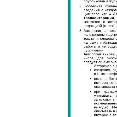
опубликован в жур
Последняя стран
сведения о каждом
цитирования: Ф.И
транслитерации
,
контактов с авт
редакцией (e-mail
Авторская аннота
изложением научно
текста и, следова
на саму публикац
работы и не содер
публикации.
Авторская аннотац
числе, для библи
следует ли ему зн
Авторская а
сведения, со
в тексте реф
цель работ
история воп
она связана 
при кратко
учитывать, ч
заголовки в
исследован
выводы). Ме
описывать в 
интерес с то