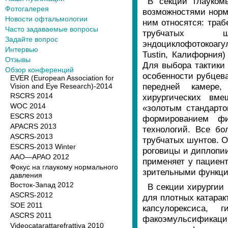
В секции глаукомы
Фотогалерея
возможностями норм
Новости офтальмологии
ним относятся: тра
Часто задаваемые вопросы
трубчатых шун
Задайте вопрос
эндоциклофотокоагу
Интервью
Tustin, Калифорния)
Отзывы
Для выбора тактики 
Обзор конференций
особенности рубцева
EVER (European Association for
передней камере,
Vision and Eye Research)-2014
RSCRS 2014
хирургических вме
WOC 2014
«золотым стандарто
ESCRS 2013
формированием фи
APACRS 2013
технологий. Все б
ASCRS-2013
трубчатых шунтов. 
ESCRS-2013 Winter
роговицы и диплопии
AAO—APAO 2012
применяет у пациен
Фокус на глаукому нормального
зрительными функци
давления
Восток-Запад 2012
В секции хирургии 
ASCRS-2012
для плотных катарак
SOE 2011
капсулорексиса,
ASCRS 2011
факоэмульсификац
Videocatarattarefrattiva 2010