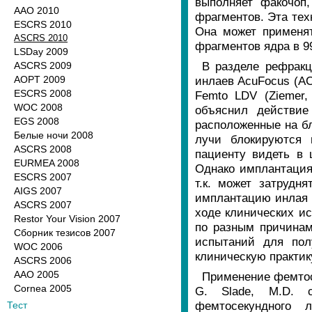
выполняет факочоп
ААО 2010
фрагментов. Эта тех
ESCRS 2010
Она может применя
ASCRS 2010
фрагментов ядра в 9
LSDay 2009
В разделе рефракц
ASCRS 2009
AOPT 2009
инлаев AcuFocus (AC
ESCRS 2008
Femto LDV (Ziemer,
WOC 2008
объяснил действи
EGS 2008
расположенные на б
Белые ночи 2008
лучи блокируются 
ASCRS 2008
пациенту видеть в 
EURMEA 2008
Однако имплантация
ESCRS 2007
т.к. может затрудн
AIGS 2007
имплантацию инлая A
ASCRS 2007
ходе клинических и
Restor Your Vision 2007
по разным причинам
Сборник тезисов 2007
испытаний для пол
WOC 2006
клиническую практик
ASCRS 2006
AAO 2005
Применение фемтосе
Cornea 2005
G. Slade, M.D. 
фемтосекундного 
Тест