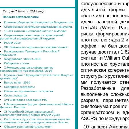
капсулорексиса и ф
идеальной формы 
Сегодня
7
Августа, 2021 года
облегчило выполнени
Новости офтальмологии
идею лазерной дез
Краевое общество офтальмологов Владивостока
LensAR (Winter Par
Современные аспекты катарактальной хирургии
10 лет компании Johnson&Johnson в Москве
риска формировани
Современные технологии катарактальной,
роговичной и рефракционной хирургии.
плотностью ядра 2 и
РООФ 2019
эффект не был дости
VII Байкальские офтальмологические чтения
случае достигал 1,6
Распоряжение Президента Российской
Федерации
считает и William Cu
Федоровские чтения 2019
плотностью хрустал
Сибирские чтения
X Международная конференция по
оптическая когерент
офтальмологии «Восток-Запад -2019
структуры хрусталик
Круглый стол "Передний отрезок глаза: Фокус на
диагностику"
мм получается отв
Белые ночи - 2019
Сибирские горизонты
Разработанные дл
Общество офтальмологов Брянска
выполнение сложных
Совет экспертов
разреза, параценте
XVI Ежегодное заседание РГО
I Национальный форум офтальмологов Сибири и
симпозиума прошли 
Дальнего Востока
организатором и вд
XI Российский Общенациональный
Офтальмологический Форум (РООФ 2018)
ASCRS по междунаро
Состояние и пути совершенствования качества
офтальмологической помощи в регионах России
10 апреля Америка
Общая и военная офтальмология