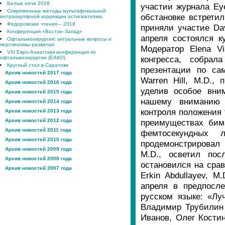
Белые ночи 2018
участии журнала Ey
Современные методы мультифокальной
обстановке встретил
интраокулярной коррекции астигматизма.
Федоровские чтения – 2018
приняли участие Davi
Конференция «Восток–Запад»
апреля состоялся к
Офтальмохирургия: актуальные вопросы и
перспективы развития
Модератор Elena Vi
VIII Евро-Азиатская конференция по
конгресса, собрал
офтальмохирургии (ЕАКО)
Круглый стол в Саратове
презентации по са
Архив новостей 2017 года
Warren Hill, M.D.,
Архив новостей 2016 года
уделив особое вним
Архив новостей 2015 года
нашему вниманию 
Архив новостей 2014 года
контроля положения 
Архив новостей 2013 года
Архив новостей 2012 года
преимуществах бим
Архив новостей 2011 года
фемтосекундных 
Архив новостей 2010 года
продемонстрировал 
Архив новостей 2009 года
M.D., осветил посл
Архив новостей 2008 года
остановился на сра
Архив новостей 2007 года
Erkin Abdullayev, 
апреля в предпосл
русском языке: «Лу
Владимир Трубилин 
Иванов, Олег Костин