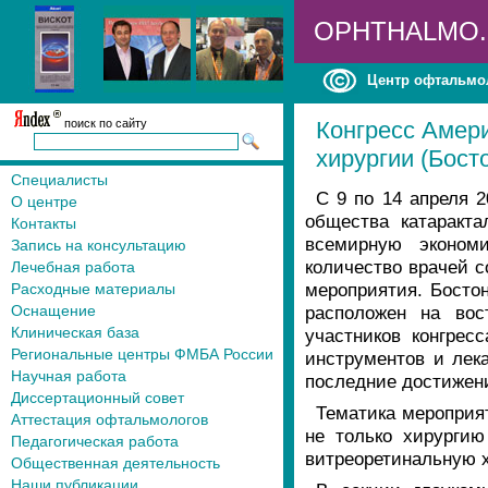
OPHTHALMO
Центр офтальмо
поиск по сайту
Конгресс Амер
хирургии (Босто
Специалисты
С 9 по 14 апреля 2
О центре
общества катаракт
Контакты
всемирную эконом
Запись на консультацию
количество врачей с
Лечебная работа
мероприятия. Босто
Расходные материалы
Оснащение
расположен на вос
Клиническая база
участников конгрес
Региональные центры ФМБА России
инструментов и лек
Научная работа
последние достижен
Диссертационный совет
Тематика мероприят
Аттестация офтальмологов
не только хирургию
Педагогическая работа
витреоретинальную 
Общественная деятельность
Наши публикации