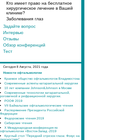
Кто имеет право на бесплатное
хирургическое лечение в Вашей
клинике?
Заболевания глаз
Задайте вопрос
Интервью
Отзывы
Обзор конференций
Тест
Сегодня
8
Августа, 2021 года
Новости офтальмологии
Краевое общество офтальмологов Владивостока
Современные аспекты катарактальной хирургии
10 лет компании Johnson&Johnson в Москве
Современные технологии катарактальной,
роговичной и рефракционной хирургии.
РООФ 2019
VII Байкальские офтальмологические чтения
Распоряжение Президента Российской
Федерации
Федоровские чтения 2019
Сибирские чтения
X Международная конференция по
офтальмологии «Восток-Запад -2019
Круглый стол "Передний отрезок глаза: Фокус на
диагностику"