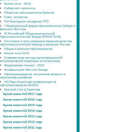
Белые ночи - 2019
Сибирские горизонты
Общество офтальмологов Брянска
Совет экспертов
XVI Ежегодное заседание РГО
I Национальный форум офтальмологов Сибири и
Дальнего Востока
XI Российский Общенациональный
Офтальмологический Форум (РООФ 2018)
Состояние и пути совершенствования качества
офтальмологической помощи в регионах России
Общая и военная офтальмология
Белые ночи 2018
Современные методы мультифокальной
интраокулярной коррекции астигматизма.
Федоровские чтения – 2018
Конференция «Восток–Запад»
Офтальмохирургия: актуальные вопросы и
перспективы развития
VIII Евро-Азиатская конференция по
офтальмохирургии (ЕАКО)
Круглый стол в Саратове
Архив новостей 2017 года
Архив новостей 2016 года
Архив новостей 2015 года
Архив новостей 2014 года
Архив новостей 2013 года
Архив новостей 2012 года
Архив новостей 2011 года