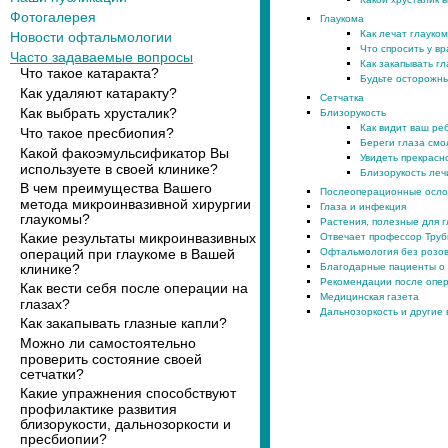
Фотогалерея
Глаукома
Как лечат глауком
Новости офтальмологии
Что спросить у вр
Часто задаваемые вопросы
Как закапывать г
Что такое катаракта?
Будьте осторожны
Как удаляют катаракту?
Сетчатка
Как выбрать хрусталик?
Близорукость
Как видит ваш ре
Что такое пресбиопия?
Береги глаза смо
Какой факоэмульсификатор Вы
Увидеть прекрасн
используете в своей клинике?
Близорукость леч
В чем преимущества Вашего
Послеоперационные осл
метода микроинвазивной хирургии
Глаза и инфекция
глаукомы?
Растения, полезные для г
Какие результаты микроинвазивных
Отвечает профессор Тру
операций при глаукоме в Вашей
Офтальмология без розов
клинике?
Благодарные пациенты о 
Рекомендации после опе
Как вести себя после операции на
Медицинская газета
глазах?
Дальнозоркость и другие
Как закапывать глазные капли?
Можно ли самостоятельно
проверить состояние своей
сетчатки?
Какие упражнения способствуют
профилактике развития
близорукости, дальнозоркости и
пресбиопии?