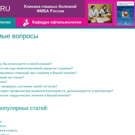
Клиника глазных болезней
.RU
ФМБА России
логии
Кафедра офтальмологии
мые вопросы
р Вы используете в своей клинике?
го метода микроинвазивной хирургии глаукомы?
нвазивных операций при глаукоме в Вашей клинике?
рации на глазах?
апли?
 проверить состояние своей сетчатки?
ствуют профилактике развития близорукости, дальнозоркости и пресбиопии?
латное хирургическое лечение в Вашей клинике?
популярных статей:
ты
акта
жна созреть
выбрать