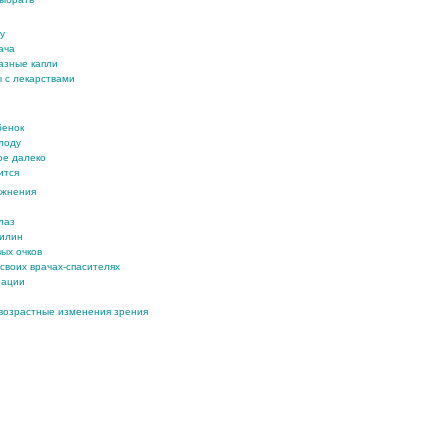
у
ача
лазные капли
 с лекарствами
бенок
лоду
ое далеко
ится
ожнения
лаз
билин
ых очков
своих врачах-спасителях
рации
 возрастные изменения зрения