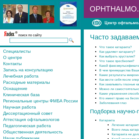
OPHTHALMO
Центр офтальмо
поиск по сайту
Часто задавае
Что такое катаракта?
Специалисты
Как удаляют катаракту?
Как выбрать хрусталик?
О центре
Что такое пресбиопия?
Контакты
Какой факоэмульсификато
Запись на консультацию
В чем преимущества Ваше
Какие результаты микрои
Лечебная работа
Как вести себя после опе
Расходные материалы
Как закапывать глазные к
Оснащение
Можно ли самостоятельно
Какие упражнения способ
Клиническая база
Кто имеет право на бесп
Региональные центры ФМБА России
Заболевания глаз
Научная работа
Подборка научно-
Диссертационный совет
Аттестация офтальмологов
Катаракта
Педагогическая работа
Лечение катарак
Всего лишь катар
Общественная деятельность
Катаракта не дол
Наши публикации
Какой хрусталик 