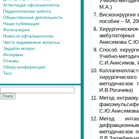
Учебно-методич
Аттестация офтальмологов
М.А.)
Педагогическая работа
Вискохирургия 
Общественная деятельность
пособие – М, 20
Наши публикации
Хирургическиое
Фотогалерея
амбулаторных 
Новости офтальмологии
Анисимова С.Ю.
Часто задаваемые вопросы
Задайте вопрос
Способ хирурги
Интервью
Учебно-метод
Отзывы
С.И.Анисимов, 
Обзор конференций
Коллагенопла
Тест
хирургическог
методическое 
И.В.Рогачева)
Метод интраоку
факоэмульсифи
С.Ю.Анисимова,
Метод интао
дифракционным
методическое п
Л.В.Загребельна