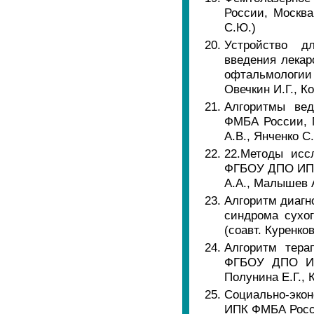
России, Москва
С.Ю.)
Устройство д
введения лекар
офтальмологии
Овечкин И.Г., К
Алгоритмы ве
ФМБА России, М
А.В., Янченко С
22.Методы исс
ФГБОУ ДПО ИПК 
А.А., Малышев А
Алгоритм диаг
синдрома сухо
(соавт. Куренков
Алгоритм тера
ФГБОУ ДПО ИПК
Полунина Е.Г., 
Социально-эко
ИПК ФМБА России