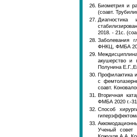
Биометрия и р
(соавт. Трубили
Диагностика
стабилизиров
2018. - 21с. (с
Заболевания г
ФНКЦ, ФМБА 2019
Междисциплин
акушерство и 
Полунина Е.Г.,Е
Профилактика и
с фемтолазерн
соавт. Коновало
Вторичная ката
ФМБА 2020 г.-31
Способ хирург
гиперэффектом//
Аккомодационн
Ученый совет 
Кожухов А.А.,Ко