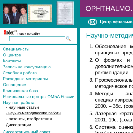
OPHTHALMO
Центр офтальмо
поиск по сайту
Научно-методи
Обоснование к
Специалисты
принципах пред
О центре
О формах и м
Контакты
дополнительн
Запись на консультацию
рекомендации – 
Лечебная работа
Расходные материалы
Профессиональ
Оснащение
методическое по
Клиническая база
Методы анал
Региональные центры ФМБА России
специализирова
Научная работа
2000. – 35с. (со
- научные статьи
Лазерная керат
- научно-методические работы
- патенты, изобретения
2001. 19с. (соа
Диссертации
Система оценк
Диссертационный совет