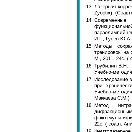
Лазерная корре
Zyoptix). (Соав
Современные 
функциональной
параолимпийцев 
И.Г., Гусев Ю.А.
Методы сохра
тренировок, на
М., 2011, 24с. (
Трубилин В.Н.,
Учебно-методиче
Исследование з
при хроническ
Учебно-методиче
Маккаева С.М.)
Метод интра
дифракцион
факоэмульсифик
22с. ( соавт. А
Фемтолазерно