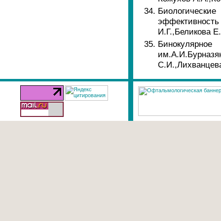
Биологически
эффективность
И.Г.,Беликова Е
Бинокулярно
им.А.И.Бурназ
С.И.,Лихванцева