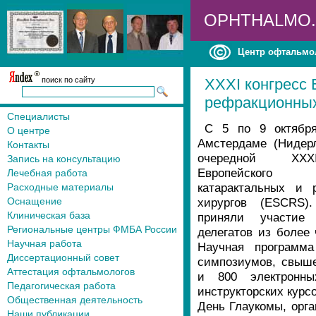
OPHTHALMO
Центр офтальмо
поиск по сайту
XXXI конгресс 
рефракционных
Специалисты
С 5 по 9 октябр
О центре
Амстердаме (Нидер
Контакты
очередной XXX
Запись на консультацию
Европейского
Лечебная работа
катарактальных и 
Расходные материалы
Оснащение
хирургов (ESCRS)
Клиническая база
приняли участие
Региональные центры ФМБА России
делегатов из более 
Научная работа
Научная программ
Диссертационный совет
симпозиумов, свыше
Аттестация офтальмологов
и 800 электронны
Педагогическая работа
инструкторских курс
Общественная деятельность
День Глаукомы, орг
Наши публикации