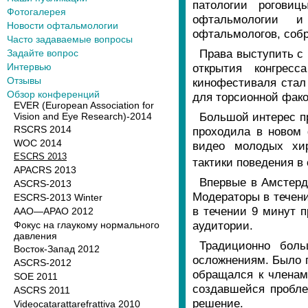
патологии роговиц
Фотогалерея
офтальмологии и
Новости офтальмологии
офтальмологов, собр
Часто задаваемые вопросы
Права выступить с 
Задайте вопрос
Интервью
открытия конгрес
Отзывы
кинофестиваля стал
Обзор конференций
для торсионной фак
EVER (European Association for
Большой интерес п
Vision and Eye Research)-2014
RSCRS 2014
проходила в новом 
WOC 2014
видео молодых хир
ESCRS 2013
тактики поведения 
APACRS 2013
Впервые в Амстерд
ASCRS-2013
Модераторы в течени
ESCRS-2013 Winter
в течении 9 минут 
AAO—APAO 2012
аудитории.
Фокус на глаукому нормального
давления
Традиционно боль
Восток-Запад 2012
осложнениям. Было 
ASCRS-2012
обращался к членам
SOE 2011
создавшейся пробле
ASCRS 2011
решение.
Videocatarattarefrattiva 2010