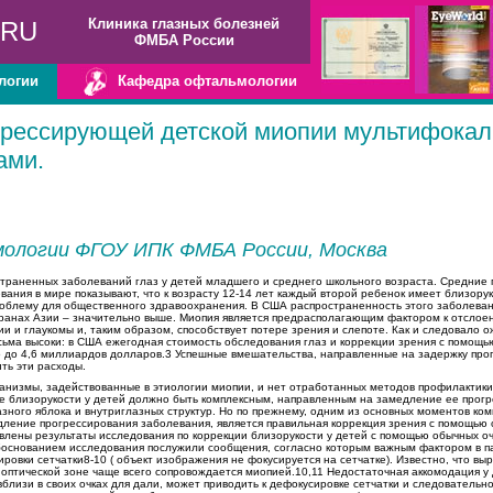
Клиника глазных болезней
.RU
ФМБА России
логии
Кафедра офтальмологии
грессирующей детской миопии мультифока
ами.
ологии ФГОУ ИПК ФМБА России, Москва
страненных заболеваний глаз у детей младшего и среднего школьного возраста. Средние 
ания в мире показывают, что к возрасту 12-14 лет каждый второй ребенок имеет близорук
роблему для общественного здравоохранения. В США распространенность этого заболеван
транах Азии – значительно выше. Миопия является предрасполагающим фактором к отслоен
и и глаукомы и, таким образом, способствует потере зрения и слепоте. Как и следовало 
сьма высоки: в США ежегодная стоимость обследования глаз и коррекции зрения с помощью
,5 до 4,6 миллиардов долларов.3 Успешные вмешательства, направленные на задержку про
ть эти расходы.
анизмы, задействованные в этиологии миопии, и нет отработанных методов профилактики
е близорукости у детей должно быть комплексным, направленным на замедление ее прогр
зного яблока и внутриглазных структур. Но по прежнему, одним из основных моментов ком
дление прогрессирования заболевания, является правильная коррекция зрения с помощью 
авлены результаты исследования по коррекции близорукости у детей с помощью обычных оч
боснованием исследования послужили сообщения, согласно которым важным фактором в п
ровки сетчатки8-10 ( объект изображения не фокусируется на сетчатке). Известно, что в
оптической зоне чаще всего сопровождается миопией.10,11 Недостаточная аккомодация у 
лизи в своих очках для дали, может приводить к дефокусировке сетчатки и следовательно