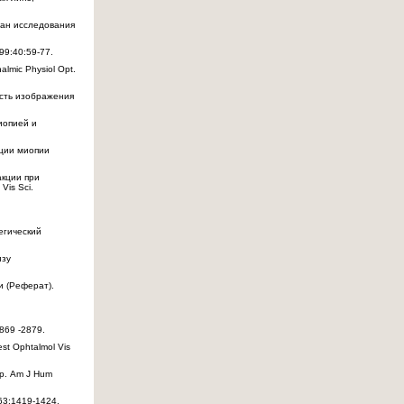
лан исследования
99:40:59-77.
lmic Physiol Opt.
ость изображения
иопией и
кции миопии
акции при
Vis Sci.
егический
изу
и (Реферат).
869 -2879.
st Ophtalmol Vis
8р. Am J Hum
63:1419-1424.