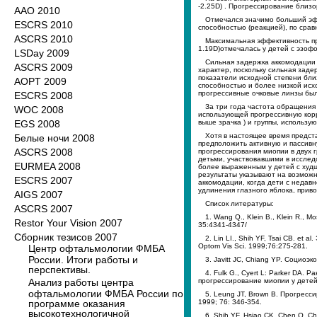
-2.25D) . Прогрессирование близ
ААО 2010
Отмечался значимо больший эфф
ESCRS 2010
способностью (реакцией), по сра
ASCRS 2010
Максимальная эффективность пр
1.19D)отмечалась у детей с эзоф
LSDay 2009
Сильная задержка аккомодации 
ASCRS 2009
характер, поскольку сильная зад
показатели исходной степени бли
AOPT 2009
способностью и более низкой исх
прогрессивные очковые линзы был
ESCRS 2008
За три года частота обращения
WOC 2008
использующей прогрессивную корр
EGS 2008
выше зрачка ) и группы, использ
Хотя в настоящее время предс
Белые ночи 2008
предположить активную и пассивн
ASCRS 2008
прогрессирования миопии в двух 
детьми, участвовавшими в исслед
EURMEA 2008
более выраженным у детей с худ
результаты указывают на возможн
ESCRS 2007
аккомодации, когда дети с недав
удлинения глазного яблока, приво
AIGS 2007
Список литературы:
ASCRS 2007
1. Wang Q., Klein B., Klein R.,
Restor Your Vision 2007
35:4341-4347/
Сборник тезисов 2007
2. Lin LI., Shih YF, Tsai CB. e
Optom Vis Sci. 1999;76:275-281.
Центр офтальмологии ФМБА
России. Итоги работы и
3. Javitt JС, Chiang YP. Социоэ
перспективы.
4. Fulk G., Cyert L: Parker D
Анализ работы центра
прогрессирование миопии у детей 
офтальмологии ФМБА России по
5. Leung JT, Brown В. Прогресс
программе оказания
1999; 76: 346-354.
высокотехнологичной
6. Shih YF. Hsiao CK. Chen Q, 