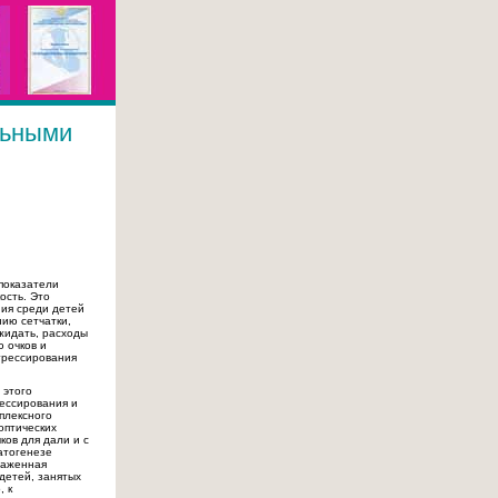
льными
показатели
ость. Это
ия среди детей
ию сетчатки,
ожидать, расходы
 очков и
грессирования
 этого
ессирования и
плексного
оптических
ков для дали и с
атогенезе
ыраженная
детей, занятых
, к