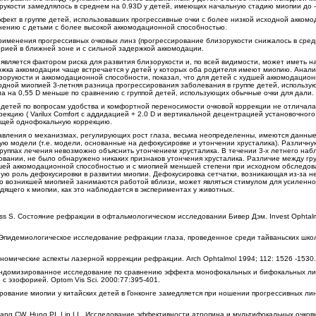
орукости замедлялось в среднем на 0.93D у детей, имеющих начальную стадию миопии до -
ект в группе детей, использовавших прогрессивные очки с более низкой исходной акком
внению с детьми с более высокой аккомодационной способностью.
именения прогрессивных очковых линз (прогрессирование близорукости снижалось в сре
орией в ближней зоне и с сильной задержкой аккомодации.
является фактором риска для развития близорукости и, по всей видимости, может иметь 
ержка аккомодации чаще встречается у детей у которых оба родителя имеют миопию. Анал
зорукости и аккомодационной способности, показал, что для детей с худшей аккомодацио
одной миопией 3-летняя разница прогрессирования заболевания в группе детей, использу
а на 0,55 D меньше по сравнению с группой детей, использующих обычные очки для дали.
 детей по вопросам удобства и комфортной переносимости очковой коррекции не отличала
екцию ( Varilux Comfort c аддидацией + 2.0 D и вертикальной децентрацией установочного
ующей однофокальную коррекцию.
тавления о механизмах, регулирующих рост глаза, весьма неопределенны, имеются данны
ую модели (т.е. модели, основанные на дефокусировке и утончении хрусталика). Различну
группах лечения невозможно объяснить утончением хрусталика. В течении 3-х летнего наб
овании, не было обнаружено никаких признаков утончения хрусталика. Различие между гр
шей аккомодационной способностью и с миопией меньшей степени при исходном обследов
ую роль дефокусировки в развитии миопии. Дефокусировка сетчатки, возникающая из-за н
но возникшей миопией занимаются работой вблизи, может являться стимулом для усиленно
дящего к миопии, как это наблюдается в экспериментах у животных.
 Moss S. Состояние рефракции в офтальмологическом исследовании Бивер Дэм. Invest Ophtalm
t al. Эпидемиологическое исследование рефракции глаза, проведенное среди тайваньских школ
кономические аспекты лазерной коррекции рефракции. Arch Ophtalmol 1994; 112: 1526 -1530.
A. Рандомизированное исследование по сравнению эффекта монофокальных и бифокальных ли
с эзофорией. Optom Vis Sci. 2000:77:395-401.
ирование миопии у китайских детей в Гонконге замедляется при ношении прогрессивных линз
Chang CW, Hung PI. Lin LL. Исследование эффективности атропина и мультифокальных очков