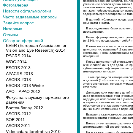
прогрессированию миопии. Усилен
увеличение осевой длины глаза.1
Фотогалерея
течение какого периода времени,
Новости офтальмологии
линзами, обеспечивающими ясное 
задержать прогрессирование мио
Часто задаваемые вопросы
В данной публикации представл
Задайте вопрос
обычными очками.
Интервью
В исследование было включено 4
исследования.
Отзывы
Были сформированы две группы 
Обзор конференций
(n=234), что представляет собой
EVER (European Association for
В качестве основного показате
Vision and Eye Research)-2014
циклоплегии, вызванной 2 капля
эхографии. Проанализированы дан
RSCRS 2014
измерений.
WOC 2014
Перед циклоплегией определял
очки с силой линз для дали. Во 
ESCRS 2013
субъективной рефракции после ци
имеющимися линзами.
APACRS 2013
Также проводили измерения си
ASCRS-2013
и дальней (4 м) зонах и сопутст
электроприводом, которым управл
ESCRS-2013 Winter
cover test.
AAO—APAO 2012
Для коррекции миопии у детей 
либо прогрессивные очки (очковые 
Фокус на глаукому нормального
аддидации использовали с учетом
давления
прогрессирование миопии, чем ли
обусловлен его характеристикам
Восток-Запад 2012
линзы были совмещены с верхней 
ASCRS-2012
Выявлена статистически достов
прогрессивными очковыми линзам
SOE 2011
Более значительные различия 
ASCRS 2011
аккомодационной способностью.
Videocatarattarefrattiva 2010
На всех ежегодных обследовани