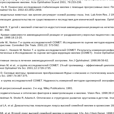
огрессирование миопии. Acta Ophthalmoi Scand 2001, 79:233-236.
 J, Vu B. Гонконгское исследования стабилизации миопии с помощью прогрессивных линз: П
talmol Vis Sci. 2002:43:2852-2858.
 модельных животных: как зрение регулирует осевой размер глаза. Inst. Lab Anim Res. J 19
опизация: доказательства ее существования и последствия для клинической практики. Ophtha
J. Held R. У детей с миопией отмечается недостаточная аккомодационная реакция на нечетк
90 - 694.
 N. Кривая зависимости аккомодационной реакции от раздражения у взрослых пациентов с м
pt. 1998:18:13-20.
ootle W., Norton T и группа исследователей COMET. Исследования по оценке методов корре
стики. Controlled Clin Trials. 2001;22: 573-592.
 Hyman I., Hussein M, Norton T. и группа исследователей COMET. Результаты измерения рефр
юченных в Исследование по оценке методов коррекции миопии (COMET):. Invest Ophtalmol 
итивные линзы в лечении аккомодационной эзотропии. Am J Qphthalmol. 1998;99:56-62.
iman M, et al., и группа исследователей COMET. 1%-ый тропикамид – эффективный циклопл
est Ophtalmol Vis Sci. 2001;12:1728-1735.
er D. Силовые векторы: применение преобразования Фурье к описанию и статическому анал
Sci. 1997;74:367-375.
n M, и группа исследователей COMET. Надежность измерений методом одномерной эхографи
ой регрессионный анализ. 2-е изд. Wiley Publications; 1981.
глазодвигательных и оптических факторов в эмметропизацию и миопию. Vision Res. 1998;39:2
 Friedman N. Sholtz R, Adams A. Оптическое и структурное развитие хрусталика в детстве. Inve
al LА, et al. Доказательства локализации локуса высокой семейной миопии в хромосоме 1
 АB, et al. Второй локус высокой семейной миопии в хромосоме 12q. Am J Hum Genet. 1998: