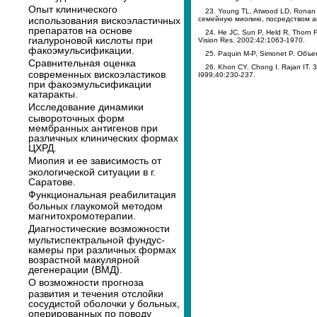
Опыт клинического
23. Young TL, Atwood LD, Rona
использования вискоэластичных
семейную миопию, посредством ана
препаратов на основе
24. He JC, Sun P, Held R, Thor
гиалуроновой кислоты при
Vision Res. 2002:42:1063-1970.
факоэмульсификации.
25. Paquin M-P, Simonet P. Объ
Сравнительная оценка
26. Khon CY. Chong I. Rajan IT
современных вискоэластиков
I999;40:230-237.
при факоэмульсификации
катаракты.
Исследование динамики
сывороточных форм
мембранных антигенов при
различных клинических формах
ЦХРД.
Миопия и ее зависимость от
экологической ситуации в г.
Саратове.
Функциональная реабилитация
больных глаукомой методом
магнитохромотерапии.
Диагностические возможности
мультиспектральной фундус-
камеры при различных формах
возрастной макулярной
дегенерации (ВМД).
О возможности прогноза
развития и течения отслойки
сосудистой оболочки у больных,
оперированных по поводу