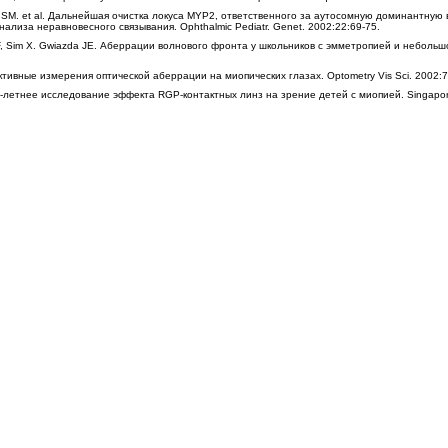
n SM. et al. Дальнейшая очистка локуса MYP2, ответственного за аутосомную доминантную
лиза неравновесного связывания. Ophthalmic Pediatr. Genet. 2002:22:69-75.
n F, Sim X. Gwiazda JE. Аберрации волнового фронта у школьников с эмметропией и неболь
ективные измерения оптической аберрации на миопических глазах. Optometry Vis Sci. 2002:7
. 3-летнее исследование эффекта RGP-контактных линз на зрение детей с миопией. Singapor