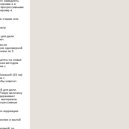
ого замедлить
сировка и в
с прогрессивными
ировку и
и очками или
чалу
в для дали
ет.
после
одом одномерной
няли по 5
цепты на новые
нная методом
ию с
ближней (33 см)
и с
обы охвата»
й для дали,
. Такую величину
адерживают
а материала
рогрессивные
их коррекцию
миопии и малой
иопией( до