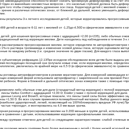
ие аккомодационной способности может снизить чрезмерную дефокусировку и за счет эт
0 Один из важнейших неизвестных вопросов – это насколько глубокой должна быть дефоку
 для того чтобы стимулировать удлинение оси глаза. Коррегируя детей с миопией очками 
зрение в различных оптических зонах, от ближней до дальней, можно уменьшить дефокус
пии.
ены результаты 3-х летнего исследования детей, которые корригировались прогрессивным
69 детей в возрасте 6-11 лет с миопией от -1,25до-4,50D в сферическом эквиваленте к на
детей: для ношения прогрессивных очков с аддидацией +2,00 (n=235), либо обычных очко
 традиционный метод коррекции миопии. Дети находились под наблюдением в течение 3-х л
ля рассматривали прогрессирование миопии, которое определяли по авторефрактометрии 
ми 1%-го раствора тропикамида и изменение осевой длины глаза, которую оценивали мет
ные по каждому ребенку (т.е. среднее значение по двум глазам). Для каждого глаза выпол
и субъективную рефракцию.12,13При исходном обследовании всем детям были выданы ре
время последующих посещений они получали новые очки, если коррекция миопии, определе
клоплегии, увеличилась по крайней мере на 0,5 D (в сферическом эквиваленте) по сравнен
лы роговицы авторефрактометром в режиме кератометрии. Для измерений аккомодации в 
вующих измерений форий использовали авторефрактор c закрепленной на нем призмой Рисл
ял ребенок. Форию в ближней и дальней оптических зонах измеряли также с помощью «пр
применяли либо обычные очки для дали (стандартный метод коррекции) с полной коррекцие
линзы Varilux Comfort с аддидацией +2,00 D; Essilor ),также с полной коррекцией для дали
 данных Leung and Brown5, которые показали, что линзы такой силы более эффективно з
нзы +1,50 D. Во всех случаях применялся поликарбонатный материал. Выбор данного вид
и(наиболее ударопрочный, легкий, позволяющий на 100%блокировать вредные УФ лучи).П
частью «прохода», и монтировались на 4,0 мм выше зрачка.
ерная разница в прогрессировании миопии на 0.20D меньше в группе детей, использовавш
и в сравнении с детьми, использовавшими коррекцию однофокальными линзами.
между группами отмечено для детей со следующими характеристиками: слабой степенью 
ях различие между группами было более выраженным у детей с более низкой исходной м