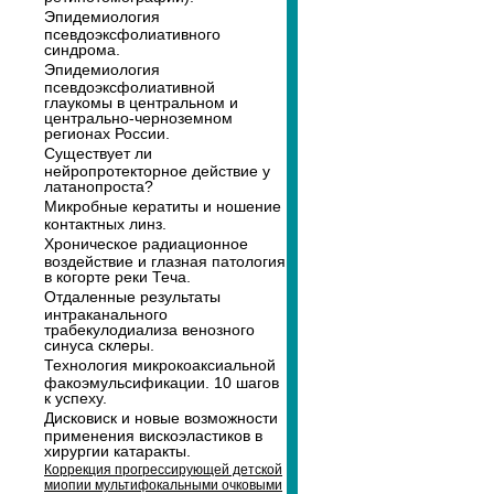
Эпидемиология
псевдоэксфолиативного
синдрома.
Эпидемиология
псевдоэксфолиативной
глаукомы в центральном и
центрально-черноземном
регионах России.
Существует ли
нейропротекторное действие у
латанопроста?
Микробные кератиты и ношение
контактных линз.
Хроническое радиационное
воздействие и глазная патология
в когорте реки Теча.
Отдаленные результаты
интраканального
трабекулодиализа венозного
синуса склеры.
Технология микрокоаксиальной
факоэмульсификации. 10 шагов
к успеху.
Дисковиск и новые возможности
применения вискоэластиков в
хирургии катаракты.
Коррекция прогрессирующей детской
миопии мультифокальными очковыми