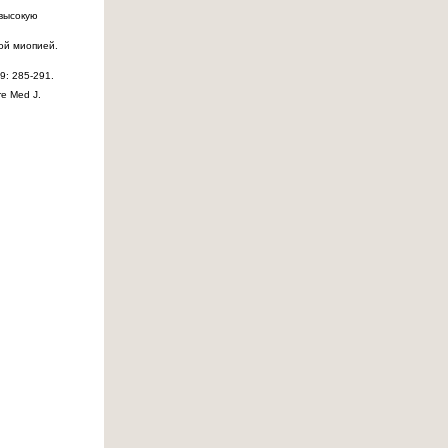
 высокую
шой миопией.
9: 285-291.
e Med J.