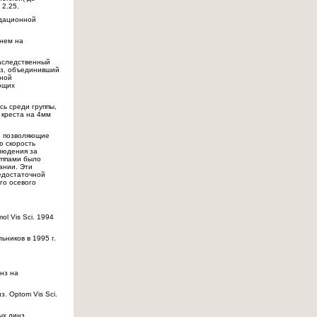
 2.25.
одационной
днем на
наследственный
из, объединивший
нной
ющих
сь среди группы,
 креста на 4мм
е позволяющие
ю скорость
людения за
уппами было
ании. Эти
едостаточной
го осевого
ol Vis Sci. 1994
ьников в 1995 г.
нз на
. Optom Vis Sci.
ых линз,