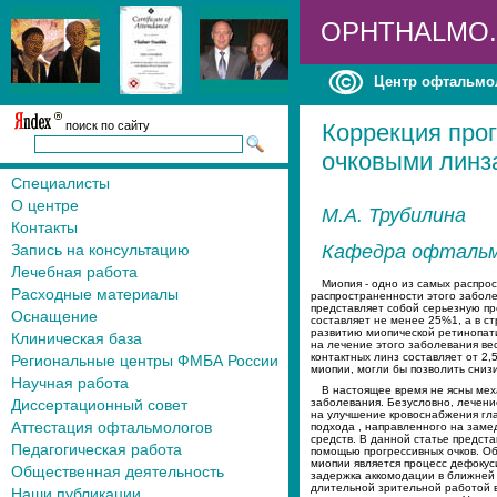
OPHTHALMO
Центр офтальмо
поиск по сайту
Коррекция про
очковыми линз
Специалисты
О центре
М.А. Трубилина
Контакты
Запись на консультацию
Кафедра офтальм
Лечебная работа
Миопия - одно из самых распро
Расходные материалы
распространенности этого заболев
представляет собой серьезную п
Оснащение
составляет не менее 25%1, а в с
развитию миопической ретинопати
Клиническая база
на лечение этого заболевания ве
контактных линз составляет от 2
Региональные центры ФМБА России
миопии, могли бы позволить снизи
Научная работа
В настоящее время не ясны мех
Диссертационный совет
заболевания. Безусловно, лечени
на улучшение кровоснабжения гла
Аттестация офтальмологов
подхода , направленного на заме
средств. В данной статье предст
Педагогическая работа
помощью прогрессивных очков. О
миопии является процесс дефокуси
Общественная деятельность
задержка аккомодации в ближней 
длительной зрительной работой вб
Наши публикации