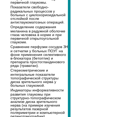
первичной глаукомы.
Показатели свободно-
радикальных процессов у
больных с циклохориоидальной
отслойкой после
антиглаукоматозных операций.
Определение содержания
меланина в радужной оболочке
глаза человека в норме и при
первичной открытоугольной
глаукоме.
Сравнение перфузии сосудов ЗН
и сетчатки у больных ПОУГ на
фоне применения селективного
в-блокатора (бетоптик) и
препарата простогландинового
ряда (траватан).
Стереометрические и
интегральные показатели
топографической структуры
диска зрительного нерва у
больных глаукомой.
Индикаторы информативности
развития глаукомы при
структурно-топографическом
анализе диска зрительного
нерва (на примере изучения
результатов лазерной
поляриметрии и компьютерной
ретинотомографии).