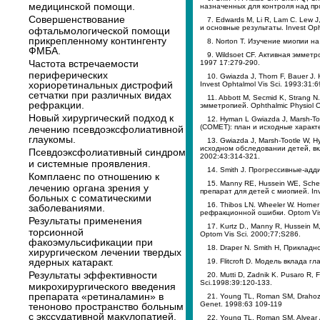
медицинской помощи.
назначенных для контроля над пр
Совершенствование
7. Edwards M, Li R, Lam С. Lew
и основные результаты. Invest Oph
офтальмологической помощи
прикрепленному контингенту
8. Norton T. Изучение миопии на
ФМБА.
9. Wildsoet CF. Активная эмметр
Частота встречаемости
1997 17:279-290.
периферических
10. Gwiazda J, Thorn F, Bauer 
хориоретинальных дистрофий
Invest Ophtalmol Vis Sci. 1993:31:6
сетчатки при различных видах
11. Abbott M, Seсmid K, Strang
рефракции.
эмметропией. Ophthalmic Physiol O
Новый хирургический подход к
12. Hyman L Gwiazda J, Marsh-T
(COMET): план и исходные характери
лечению псевдоэксфолиативной
глаукомы.
13. Gwiazda J, Marsh-Tootle W,
исходном обследовании детей, вкл
Псевдоэксфолиативный синдром
2002:43:314-321.
и системные проявления.
14. Smith J. Прогрессивные-адд
Комплаенс по отношению к
15. Manny RE, Hussein WE, Sche
лечению органа зрения у
препарат для детей с миопией. Inv
больных с соматическими
16. Thibos LN. Wheeler W. Horn
заболеваниями.
рефракционной ошибки. Optom Vis 
Результаты применения
17. Kurtz D., Manny R, Hussei
торсионной
Optom Vis Sci. 2000;77;S286.
факоэмульсификации при
18. Draper N. Smith H, Прикладн
хирургическом лечении твердых
ядерных катаракт.
19. Flitcroft D. Модель вклада 
Результаты эффективности
20. Mutti D, Zadnik K. Pusaro R,
Sci.1998:39:120-133.
микрохирургического введения
препарата «ретиналамин» в
21. Young TL, Roman SM, Drahoz
Genet. 1998:63 109-119
теноново пространство больным
с экссудативной макулопатией.
22. Young TL, Roman SM, Alvear