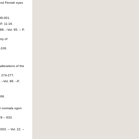
and Finnish eyes
99-301.
P. 11-16.
88. –Vol. 95. – P.
ety of
-106.
alterations of the
. 274-277.
 –Vol. 89. –P.
866.
t i normala ogon
29 – 633.
003. – Vol. 22. –