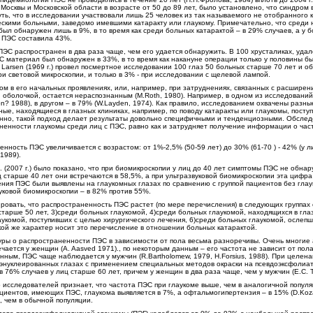
осквы и Московской области в возрасте от 50 до 89 лет, было установлено, что синдром 
ть, что в исследовании участвовали лишь 25 человек из так называемого не отобранного 
скими больными, заведомо имевшими катаракту или глаукому. Примечательно, что среди 
ыл обнаружен лишь в 9%, в то время как среди больных катарактой – в 29% случаев, а у 
и ПЭС составила 43%.
ПЭС распространен в два раза чаще, чем его удается обнаружить. В 100 хрусталиках, уда
С материал был обнаружен в 33%, в то время как накануне операции только у половины б
J. Larsen (1969 г.) провел посмертное исследовании 100 глаз 50 больных старше 70 лет и о
и световой микроскопии, и только в 3% - при исследовании с щелевой лампой.
ом в его начальных проявлениях, или, например, при затруднениях, связанных с расширени
оболочкой, остается нераспознанным (М.Roth, 1980). Например, в одном из исследовани
don? 1988), в другом – в 79% (W.Layden, 1974). Как правило, исследованием охвачены разны
ные, находящиеся в глазных клиниках, например, по поводу катаракты или глаукомы, посту
венно, такой подход делает результаты довольно специфичными и тенденциозными. Обсле
аненности глаукомы среди лиц с ПЭС, равно как и затрудняет получение информации о ча
енность ПЭС увеличивается с возрастом: от 1%-2,5% (50-59 лет) до 30% (61-70 ) - 42% (у 
 1989).
 (2007 г.) было показано, что при биомикроскопии у лиц до 40 лет симптомы ПЭС не обнар
иц старше 40 лет они встречаются в 58,5%, а при ультразвуковой биомикроскопии эта цифр
ния ПЭС были выявлены на глаукомных глазах по сравнению с группой пациентов без глау
вуковой биомикроскопии – в 82% против 55%.
ровать, что распространенность ПЭС растет (по мере перечисления) в следующих группах 
старше 50 лет, 3)среди больных глаукомой, 4)среди больных глаукомой, находящихся в гла
укомой, поступивших с целью хирургического лечения, 6)среди больных глаукомой, ослепш
ой же характер носит это перечисление в отношении больных катарактой.
уры о распространенности ПЭС в зависимости от пола весьма разноречивы. Очень многие
чается у женщин (A. Aasved 1971)., по некоторым данным – его частота не зависит от пола
анным, ПЭС чаще наблюдается у мужчин (R.Bartholomew, 1979, H.Forsius, 1988). При целе
 энуклеированных глазах с применением специальных методов окраски на псевдоэксфоли
76% случаев у лиц старше 60 лет, причем у женщин в два раза чаще, чем у мужчин (Е.С. Т
 исследователей признает, что частота ПЭС при глаукоме выше, чем в аналогичной популя
иентов, имеющих ПЭС, глаукома выявляется в 7%, а офтальмогипертензия – в 15% (D.Kozar
, чем в обычной популяции.