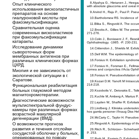
8.Alyahya G., Hietanen J., Heegaa
Опыт клинического
with absolute glaucoma and uveal m
использования вискоэластичных
9.Arvind H., Raju P., Paul P. Pseu
препаратов на основе
гиалуроновой кислоты при
10.Bartholomew RS. Incidence of 
факоэмульсификации.
11.Blika S., Ringvold A. The occu
Сравнительная оценка
12.Brooks A., Gillies W. The prese
современных вискоэластиков
271-276.
при факоэмульсификации
13.Colin J., Bonissent J. F., Resn
катаракты.
Ophthalmology. -1985. -P. 230-231.
Исследование динамики
14.Crittendon J., Shields M. Exfo
сывороточных форм
15.Dell W.M. The epidemiology of
мембранных антигенов при
различных клинических формах
16.Forsius H. Exfoliation syndrom
ЦХРД.
17.Forsius H., Forsman E., Fellman
cornea and conjunctiva //Acta Opht
Миопия и ее зависимость от
экологической ситуации в г.
18.Forsius H. Pseudoexfoliation o
Саратове.
19.Kozari D.M. Yanoft M Intraocul
Функциональная реабилитация
214-218.
больных глаукомой методом
20.Kozobolis V., Detorakis E., Ts
магнитохромотерапии.
21.Kuchle M, Amberg A, Martus P. 
Диагностические возможности
22.Layden W., Shaffer R. Exfoliat
мультиспектральной фундус-
23.Lindberg J. Kliniska undersоkni
камеры при различных формах
hos gamla personer //Inaug Diss Hel
возрастной макулярной
дегенерации (ВМД).
24.McCarty C., Taylor H. Pseudoex
О возможности прогноза
25.Ringvold A. Epidemiology of th
развития и течения отслойки
26.Ritch R., Schlotzer– Schrehard
сосудистой оболочки у больных,
P. 253.
оперированных по поводу
27.Roth M., Epstein D. Exfoliatio