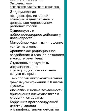
Эпидемиология
псевдоэксфолиативного синдрома.
Эпидемиология
псевдоэксфолиативной
глаукомы в центральном и
центрально-черноземном
регионах России.
Существует ли
нейропротекторное действие у
латанопроста?
Микробные кератиты и ношение
контактных линз.
Хроническое радиационное
воздействие и глазная патология
в когорте реки Теча.
Отдаленные результаты
интраканального
трабекулодиализа венозного
синуса склеры.
Технология микрокоаксиальной
факоэмульсификации. 10 шагов
к успеху.
Дисковиск и новые возможности
применения вискоэластиков в
хирургии катаракты.
Коррекция прогрессирующей
детской миопии
мультифокальными очковыми