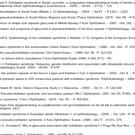
rd S. Exfoliation syndrome in Nordic countries: a comparative histopathological study of Danish 
elanoma //Acta Ophthalmologica Scandinavica. – 2005. – Vol.83. – P.711 – 715.
doexfoliation in South India //Brirish J. of Ophthalmology. – 2003. – Vol.87. – P.1321 – 1323.
pseudoexfoliation in South African Negroes and Scots //Trans Ophthalmol. -1979. –Vol. 99. –P.2
rrence of simple and capsular glaucoma in Middle-Norway // Acta Ophthalmol. – 1987. –Vol. 182. –
ntation and prognosis of glaucoma in pseudoexfoliation of the lens capsule // Ophthalmology. -19
ikoff S. Epidemiology of the exfoliation syndrome // Helsinki, 17 th Congress of the European Soci
liation syndrome in the southeastern United States // Acta Ophthalmol. – 1988. –Vol. 184. –P. 103
 the pseudoexfoliation syndrome.J Am Optom Assoc. – 1985.-Vol. 56. -P. 113-119.
e in various ethnic populations // Acta Ophthalmol Suppl.-1988.-V.184.-P.71 – 85.
 J. Exfoliation syndrome: frequency, gender distribution and association with climatically induced 
halmologica Scand. -2002. –Vol.80. –P.478
f the anterior capsule of the lens in Lapps and Eskimos // Can J Ophthalmol. – 2005. –Vol. 8. – P
ar pressure status in 100 consecutive patients with exfoliation syndrome. //Ophthalmology – 1982.
ilimbaris M. Grete, Greece Glaucoma Study // J Glaucoma. – 2000. – Vol. 9. – P. 143-149.
Pseudoexfoliation syndrome and secondary cataract //Br.J. Ophthalmol.- 1997.-Vol. 81.-P.862 –
ion syndrome. // Am J Ophthalmol. –1974.- Vol. 78. – P. 835-841.
ngar Over depigmentering av pupillarranden odr genomlysbarhet av iris vid fall av alderstarr sam
singfors, 1917.
foliation syndrome in Australian adults //American J. of ophthalmology. – 2000. – Vol. 129. –P. 6
e pseudo-exfoliation syndrome. // Acta Ophthalmol. Scand. -1999. –Vol.77. –P.371- 375.
t U., Konstas A. Why is glaucoma associated with exfoliation syndrome? // Progr Ret Eye Res. – 2
n syndrome. // Am J. Ophthalmol. – 1980. –Vol.89.-P.477-481.