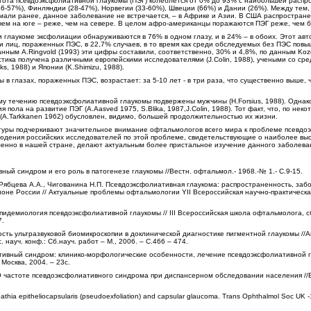
тота псевдоэксфолиативной глаукомы (ПЭГ) колеблется от 0% до 93% с наибольшей расп
46-57%), Финляндии (28-47%), Норвегии (33-60%), Швеции (66%) и Дании (26%). Между тем,
думали ранее, данное заболевание не встречается, – в Африке и Азии. В США распростран
ичем на юге – реже, чем на севере. В целом афро-американцы поражаются ПЭГ реже, чем 
и глаукоме эксфолиации обнаруживаются в 76% в одном глазу, и в 24% – в обоих. Этот ав
лиц, пораженных ПЭС, в 22,7% случаев, в то время как среди обследуемых без ПЭС пов
нным А.Ringvold (1993) эти цифры составили, соответственно, 30% и 4,8%, по данным Kozo
стика получена различными европейскими исследователями (J.Colin, 1988), учеными со сре
ks, 1988) и Японии (K.Shimizu, 1988).
ы в глазах, пораженных ПЭС, возрастает: за 5-10 лет - в три раза, что существенно выше, 
му течению псевдоэксфолиативной глаукомы подвержены мужчины (H.Forsius, 1988). Однак
 пола на развитие ПЭГ (A.Aasved 1975, S.Blika, 1987,J.Colin, 1988). Тот факт, что, по не
A.Tarkkanen 1962) обусловлен, видимо, большей продолжительностью их жизни.
туры подчеркивают значительное внимание офтальмологов всего мира к проблеме псевдо
юдения российских исследователей по этой проблеме, свидетельствующие о наиболее вы
енно в нашей стране, делают актуальным более пристальное изучение данного заболева
ный синдром и его роль в патогенезе глаукомы //Вестн. офтальмол.- 1968.-№ 1.- C.9-15.
 Рябцева А.А., Чигованина Н.П. Псевдоэксфолиативная глаукома: распространенность, заб
оне России // Актуальные проблемы офтальмологии YII Всероссийская научно-практическ
Эпидемиология псевдоэксфолиативной глаукомы // III Всероссийская школа офтальмолога, 
7.
сть ультразвуковой биомикроскопии в доклинической диагностике пигментной глаукомы //
науч. конф.: Сб.науч. работ – М., 2006. – С.466 – 474.
тивный синдром: клинико-морфологические особенности, лечение псевдоэксфолиативной 
– Москва, 2004. – 23с.
 О частоте псевдоэксфолиативного синдрома при диспансерном обследовании населения //
opathia epitheliocapsularis (pseudoexfoliation) and capsular glaucoma. Trans Ophthalmol Soc UK -