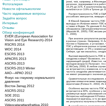
реже, чем, например, в Финлянди
Фотогалерея
регионах, подчеркивается в работ
10,2% до 21%. К аналогичному вы
Новости офтальмологии
колеблется от 3,6% в Тулоне до 20
Часто задаваемые вопросы
Распространенность ПЭС в США п
российских эмигрантов, живущих 
Задайте вопрос
В Южной Америке частота ПЭС с
Интервью
выходцы из Испании имеют ПЭС в 
а также в Индии. По данным H. Ar
Отзывы
обнаружена офтальмoгипертензия,
(Miyazaki M., 2005). ПЭС весьма 
Обзор конференций
C., 2000).
EVER (European Association for
При анализе результатов расп
Vision and Eye Research)-2014
в разных странах. Например, H. A
Англии и Германии, и установил, ч
RSCRS 2014
ПЭС у аборигенов разных островов
WOC 2014
впечатляющим: от 0% у эскимосце
Сибири, где как оказалось, синдр
ESCRS 2013
Высокая вариабельность ПЭС в 
APACRS 2013
синдрома в мире? Возможно, это 
окружающей средой. Известно, на
ASCRS-2013
молодом возрасте.Полагают, что 
(С.McCarty, 2000). В любом случ
ESCRS-2013 Winter
не встречается у эскимосов, в то
частота синдрома увеличивается 
AAO—APAO 2012
не имеют решающего значения для 
Фокус на глаукому нормального
Сравнительные исследования, к
давления
другими климатическими поврежде
кератитами (Forsius H., 2002). 
Восток-Запад 2012
Особенно высока частота ПЭС в
ASCRS-2012
встречается в 30%, особенно у ли
упомянутые выше заболевания сли
SOE 2011
Интересны наблюдения H.Forsius (
поражаются мужчины, в то же вре
ASCRS 2011
же результаты получены в Финлян
Videocatarattarefrattiva 2010
В нашей стране исследования эп