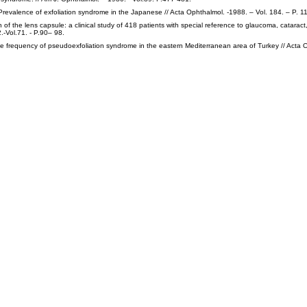
Prevalence of exfoliation syndrome in the Japanese // Acta Ophthalmol. -1988. – Vol. 184. – P. 1
of the lens capsule: a clinical study of 418 patients with special reference to glaucoma, catarac
.-Vol.71. - P.90– 98.
e frequency of pseudoexfoliation syndrome in the eastern Mediterranean area of Turkey // Acta 