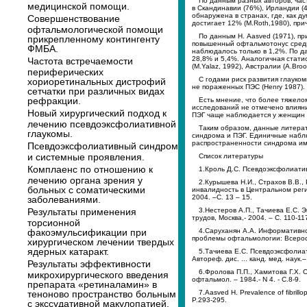
По данным разных авторов, час
медицинской помощи.
в Скандинавии (76%), Ирландии (
обнаружена в странах, где, как 
Совершенствование
достигает 12% (M.Roth,1980), пр
офтальмологической помощи
По данным Н. Aasved (1971), пр
прикрепленному контингенту
повышенный офтальмотонус среди 
ФМБА.
наблюдалось только в 1,2%. По да
28,8% и 5,4%. Аналогичная стати
Частота встречаемости
(M.Yalaz, 1992), Австралии (A.Broo
периферических
С годами риск развития глауком
хориоретинальных дистрофий
не пораженных ПЭС (Henry 1987).
сетчатки при различных видах
рефракции.
Есть мнение, что более тяжело
исследований не отмечено влияния
Новый хирургический подход к
ПЭГ чаще наблюдается у женщин (
лечению псевдоэксфолиативной
Таким образом, данные литера
глаукомы.
синдрома и ПЭГ. Единичные набл
распространенности синдрома им
Псевдоэксфолиативный синдром
и системные проявления.
Список литературы
Комплаенс по отношению к
1.Кроль Д.С. Псевдоэксфолиатив
лечению органа зрения у
2.Курышева Н.И., Страхов В.В.,
больных с соматическими
инвалидность в Центральном реги
2004. –С. 13 – 15.
заболеваниями.
Результаты применения
3.Нестеров А.П., Тачиева Е.С. 
трудов, Москва,- 2004. – С. 110-11
торсионной
факоэмульсификации при
4.Саруханян А.А. Информативно
проблемы офтальмологии: Всерос. 
хирургическом лечении твердых
ядерных катаракт.
5.Тачиева Е.С. Псевдоэксфолиа
Автореф. дис. ... канд. мед. наук.
Результаты эффективности
6.Фролова П.П., Хамитова Г.Х.
микрохирургического введения
oфтальмол. – 1984.- N 4. - C.8-9.
препарата «ретиналамин» в
теноново пространство больным
7.Aasved H. Prevalence of fibrill
P.293-295.
с экссудативной макулопатией.