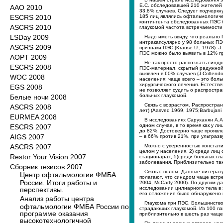
Е.С. обследовавшей 210 жителей М
ААО 2010
33,8% случаев. Следует подчеркну
ESCRS 2010
185 лиц являлись офтальмологиче
контингента обследованных ПЭС б
ASCRS 2010
глаукомой частота встречаемост
LSDay 2009
Надо иметь ввиду, что реально 
интракапсулярно у 98 больных ПЭ
ASCRS 2009
признаки ПЭС (Krause U., 1978). 
ПЭС можно было выявить в 12% пр
AOPT 2009
Не так просто распознать синдр
ESCRS 2008
ПЭС-материал, скрытый радужной 
выявлен в 60% случаев (J.Critten
WOC 2008
населения: чаще всего – это боль
хирургического лечения. Естест
EGS 2008
не позволяет судить о распростр
больных глаукомой.
Белые ночи 2008
Связь с возрастом. Распростран
ASCRS 2008
лет) (Aasved 1969, 1975;Barbujani
EURMEA 2008
В исследованиях Саруханян А.А.
одном случае, в то время как у л
ESCRS 2007
до 82%. Достоверно чаще проявле
AIGS 2007
– в 66% против 21%, при ультраз
ASCRS 2007
Можно с уверенностью констати
целом у населения, 2) среди лиц 
Restor Your Vision 2007
стационарах, 5)среди больных гла
заболевания. Приблизительно так
Сборник тезисов 2007
Связь с полом. Данные литерат
Центр офтальмологии ФМБА
полагают, что синдром чаще встре
России. Итоги работы и
2004, McCarty 2000). По другим д
исследовании цилиарного тела в
перспективы.
его отложение было обнаружено в 
Анализ работы центра
Глаукома при ПЭС. Большинство
офтальмологии ФМБА России по
страдающих глаукомой. Из 100 пац
программе оказания
приблизительно в шесть раз чаще
высокотехнологичной