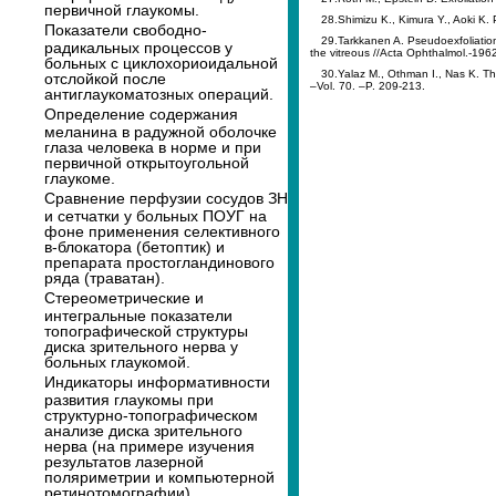
первичной глаукомы.
28.Shimizu K., Kimura Y., Aoki K. 
Показатели свободно-
29.Tarkkanen A. Pseudoexfoliation 
радикальных процессов у
the vitreous //Acta Ophthalmol.-1962
больных с циклохориоидальной
30.Yalaz M., Othman I., Nas K. Th
отслойкой после
–Vol. 70. –P. 209-213.
антиглаукоматозных операций.
Определение содержания
меланина в радужной оболочке
глаза человека в норме и при
первичной открытоугольной
глаукоме.
Сравнение перфузии сосудов ЗН
и сетчатки у больных ПОУГ на
фоне применения селективного
в-блокатора (бетоптик) и
препарата простогландинового
ряда (траватан).
Стереометрические и
интегральные показатели
топографической структуры
диска зрительного нерва у
больных глаукомой.
Индикаторы информативности
развития глаукомы при
структурно-топографическом
анализе диска зрительного
нерва (на примере изучения
результатов лазерной
поляриметрии и компьютерной
ретинотомографии).