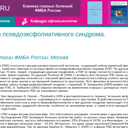
Клиника глазных болезней
.RU
ФМБА России
логии
Кафедра офтальмологии
 псевдоэксфолиативного синдрома.
огии ФМБА России, Москва
 (ПЭС) относится к весьма распространенной патологии, создающей неблагоприятный фон
, наиболее тяжелым из которых является псевдоэксфолиативная глаукома (ПЭГ). По данным 
ся до 70 млн. людей, страдающих данным синдромом, а ПЭГ по праву считается к одной из
ию, форм глаукомы. По данным Thorburn W. (1988 г.) четверть всех больных ПЭГ слепы на
ативного синдрома начинается с описаний финским офтальмологом Lindberg особого мате
ено по краю зрачка и на передней поверхности хрусталика. Этот феномен встречался бо
первые связал псевдоэксфолиативный синдром с глаукомой; R. Sampaolesi (1959) выявил н
ри ПЭС; А. Tarkkanen (1962) обратил внимание на вовлечение в процесс цилиарных отростк
отложение материала ПЭС на зонулярных связках.
 был предложен G. Dvorak – Theobald в 1959 в противоположность термину “истинная эксф
ие эпителиальных клеток, отделившихся от поверхности хрусталика. В действительности П
роявлением эластоза и эласто-микрофибриллопатии и при данном синдроме происходит от
ти хрусталика, радужной оболочки, особенно по зрачковому краю, а также в углу передне
м эндотелии.
 ПЭС в мире весьма разноречивы. Это обусловлено расовыми, этническими и другими раз
 Исследованию ПЭС посвящено большое количество работ из разных стран мира. Наприме
иболее изучена, частота заболевания составляет 25% (Forsius H 1979), а в Финляндии – 
гии и Швеции несколько ниже – 10,2%. Интересно, что даже среди населения Северной Е
ма вариабельна. Так, по данным Alyahya G., Hietanen J. (2005 г.), в Дании ПЭС встречаетс