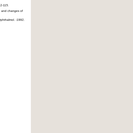
12-115.
t, and changes of
Ophthalmol. -1992.