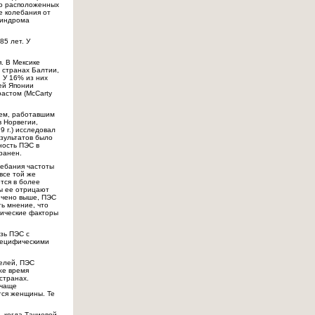
ко расположенных
е колебания от
синдрома
85 лет. У
. В Мексике
 странах Балтии,
. У 16% из них
ей Японии
растом (McCarty
лем, работавшим
в Норвегии,
9 г.) исследовал
езультатов было
ность ПЭС в
ранен.
лебания частоты
все той же
тся в более
ры ее отрицают
ечено выше, ПЭС
ть мнение, что
тические факторы
зь ПЭС с
специфическими
телей, ПЭС
же время
странах.
 чаще
тся женщины. Те
, когда Тачиевой