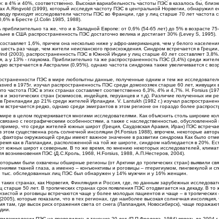
и: в 4% и 40%, соответственно. Высокая вариабельность частоты ПЭС в казалось бы, близ
ах А.Ringvold (1999), который исследуя частоту ПЭС в центральной Норвегии, обнаружил е
воду приходят исследователи частоты ПЭС во Франции, где у лиц старше 70 лет частота 
,6% в Бресте (J.Colin 1985, 1988).
риблизительно та же, что и в Западной Европе: от 0,6% (54-65 лет) до 5% в возрасте 75-
ныне в США распространенность ПЭС достаточно велика и достигает 30% (Levey S, 1995).
оставляет 1,6%, причем она несколько ниже у афро-американцев, чем у белого населения
шесть раз чаще, чем жители неиспанского происхождения. Синдром встречается в Греции,
vind (2003), распространенность ПЭС в Южной Индии у лиц старше 40 лет составляет 3,8%
 а у 13% - глаукома. Приблизительно та же распространенность ПЭС (3,4%) среди жител
редко встречается в Австралии (0,95%), однако частота синдрома также увеличивается с воз
ространенности ПЭС в мире любопытны данные, полученные одним и тем же исследовате
asved в 1975г. изучал распространенность ПЭС среди домохозяек старше 60 лет, живущих 
то частота ПЭС в этих странах составляет соответственно 6,3%, 4% и 4,7%. H. Forsius (197
 и экзотических стран (эскимосов, индейцев, перуанцев и т.д). Различие полученных им р
в Гренландии до 21% среди жителей Ирландии. V. Lantukh (1982 г.) изучал распространен
ом встречается редко, однако среди эмигрантов в этом регионе он гораздо более распрост
мире в целом подчеркивается многими исследователями. Как объяснить столь широкие ко
связано с географическими особенностями, а также с наследственностью, обусловленной 
пример, что среди жителей южных широт (Греция, Саудовская Аравия, Иран) ПЭС встречае
в этом существенна роль солнечной инсоляции (Н.Forsius 1988), впрочем, некоторые авто
ае, факторы окружающей среды имеют важное значение в развитии синдрома Как было отм
 время как в Лапландии, расположенной на той же широте, синдром наблюдается в 20%. Ес
от южных широт к северным. В то же время, по мнению некоторых исследователей, клима
возникновения ПЭС (Д.С.Кроль, 1968, H.Forsius, 1988, А.П.Нестеров, 2004).
оторыми были охвачены обширные регионы (от Арктики до тропических стран) выявили свя
ниями тканей глаза, а именно – конъюнктивы и роговицы – птеригиумом, пингвекулой и 
Из 2 тыс. обследованных лиц ПЭС был обнаружен у 14% мужчин и у 16% женщин.
 таких странах, как Норвегия, Финляндия и Россия, где, по данным зарубежных исследова
ц старше 50 лет. В тропических странах срок появления ПЭС отодвигается на декаду. В то 
зистой и роговицы встречаются чаще у более молодых пациентов и чаще – в тропических 
2005), которые показали, что в тех регионах, где наиболее высокая солнечная инсоляция,
мя там, где высок риск отражения света от снега (Лапландия, Новосибирск), чаще поражаю
дии.
идемиологии ПЭС не проводились в течение 20 лет (П.П.Фролова, 1984) вплоть до 2004 г.