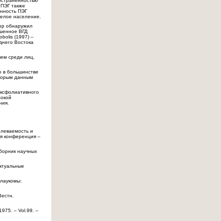
ространенностью
 ПЭГ также
енность ПЭГ
белое население.
тор обнаружил
ышенное ВГД
bolis (1997) –
днего Востока
чем среди лиц,
о в большинстве
которым данным
эксфолиативного
сокой
ния.
олеваемость и
ая конференция –
сборник научных
Актуальные
глаукомы:
Вестн.
1975. – Vol.99. –