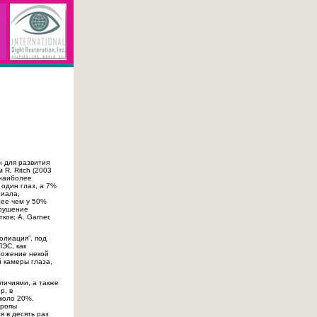
 для развития
R. Ritch (2003
 наиболее
 один глаз, а 7%
риала,
лее чем у 50%
арушение
ов; А. Garner,
олиация”, под
ЭС, как
ложение некой
й камеры глаза,
личиями, а также
р, в
около 20%.
вропы
я в десять раз