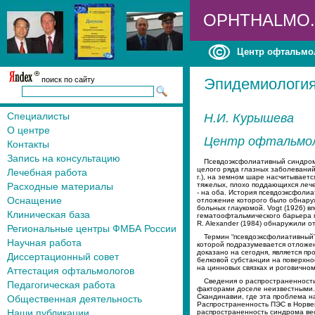
OPHTHALMO
Центр офтальмо
поиск по сайту
Эпидемиология
Специалисты
Н.И. Курышева
О центре
Центр офтальмол
Контакты
Запись на консультацию
Псевдоэксфолиативный синдром
целого ряда глазных заболеваний
Лечебная работа
г.), на земном шаре насчитывает
Расходные материалы
тяжелых, плохо поддающихся лечен
- на оба. История псевдоэксфоли
Оснащение
отложение которого было обнаруж
больных глаукомой. Vogt (1926) в
Клиническая база
гематоофтальмического барьера п
R. Alexander (1984) обнаружили 
Региональные центры ФМБА России
Термин “псевдоэксфолиативный”
Научная работа
которой подразумевается отложен
доказано на сегодня, является п
Диссертационный совет
белковой субстанции на поверхнос
на цинновых связках и роговично
Аттестация офтальмологов
Сведения о распространенности
Педагогическая работа
факторами доселе неизвестными.
Скандинавии, где эта проблема на
Общественная деятельность
Распространенность ПЭС в Норве
Наши публикации
распространенность синдрома весь