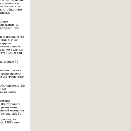
встречается в
контингента, а
не отобранного
больных
ленных
ыли выявлены
бнаружил, что
ем зрачка, когда
й ПЭС был не
е группы
пившие с целью
дование больных
стоте ПЭС среди
лиц старше 70
уживаются ни в
а увеличивается
комы: клинически
обследуемых: 1)в
зных
их от этого
 авторы
 (Нестеров А.П.,
направленном
ативный материал
ачиева, 2004).
ции лиц, не
i, 1982), что