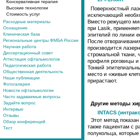
Консервативная терапия
Высокие технологии
Поверхностный лазе
Стоимость услуг
исключающий необхо
Вместо режущего ми
Расходные материалы
при Lasik, применяе
Оснащение
Клиническая база
эпителий по линии е
Региональные центры ФМБА России
После отворачивания
Научная работа
производится лазер
Диссертационный совет
стромальной ткани, 
Аттестация офтальмологов
профиля роговицы и
Педагогическая работа
Тонкий эпителиальны
Общественная деятельность
место и «живые клет
Наши публикации
прирастают.
Фотогалерея
Новости офтальмологии
Часто задаваемые вопросы
Задайте вопрос
Другие методы хи
Интервью
INTACS (интрак
Отзывы
Этот метод показан
Обзор конференций
также пациентам с 
Тест
полукольца, которы