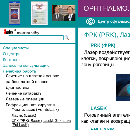
OPHTHALMO
Центр офтальмо
поиск по сайту
ФРК (PRK), Лазе
PRК (ФРК)
Специалисты
Лазер воздействует
О центре
клетки, покрывающие
Контакты
зону роговицы.
Запись на консультацию
Лечебная работа
Лечение на платной основе
на бесплатной основе
Диагностика
Лечение катаракты
Лазерные операции
Рефракционная хирургия
LASEK
Фемтоласик (Femtolasik)
Роговичный эпители
Ласик (Lasik)
как клапан и возвращ
ФРК (PRK), Лазек (Lasek), Эпиласик
(Epi-Lasik)
EPI-LASIK