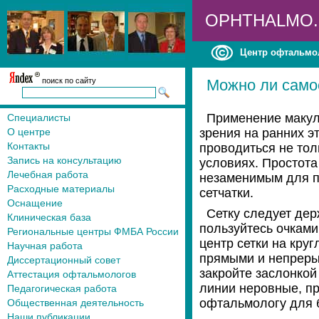
OPHTHALMO
Центр офтальмо
поиск по сайту
Можно ли самос
Применение макул
Специалисты
О центре
зрения на ранних э
Контакты
проводиться не то
Запись на консультацию
условиях. Простота
Лечебная работа
незаменимым для п
Расходные материалы
сетчатки.
Оснащение
Сетку следует дер
Клиническая база
пользуйтесь очками
Региональные центры ФМБА России
центр сетки на кру
Научная работа
прямыми и непрерыв
Диссертационный совет
закройте заслонкой
Аттестация офтальмологов
линии неровные, пр
Педагогическая работа
офтальмологу для 
Общественная деятельность
Наши публикации