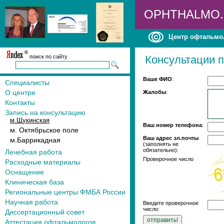
OPHTHALMO
Центр офтальмо
поиск по сайту
Консультации п
Ваше ФИО
:
Специалисты
О центре
Жалобы
:
Контакты
Запись на консультацию
м.Щукинская
Ваш номер телефона
:
м. Октябрьское поле
Ваш адрес эл.почты
м.Баррикадная
(заполнять не
обязательно):
Лечебная работа
Проверочное число
Расходные материалы
Оснащение
Клиническая база
Региональные центры ФМБА России
Научная работа
Введите проверочное
число:
Диссертационный совет
Аттестация офтальмологов