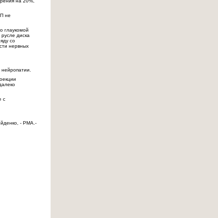
зрения на 20%,
ВП не
го глаукомой
 русле диска
яду со
сти нервных
 нейропатии.
роекции
далеко
е с
йденко, - РМА.-