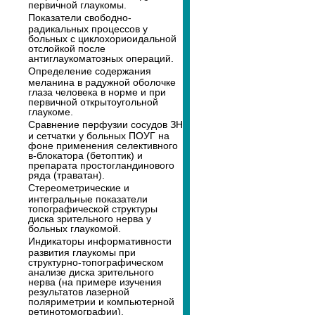
первичной глаукомы.
Показатели свободно-
радикальных процессов у
больных с циклохориоидальной
отслойкой после
антиглаукоматозных операций.
Определение содержания
меланина в радужной оболочке
глаза человека в норме и при
первичной открытоугольной
глаукоме.
Сравнение перфузии сосудов ЗН
и сетчатки у больных ПОУГ на
фоне применения селективного
в-блокатора (бетоптик) и
препарата простогландинового
ряда (траватан).
Стереометрические и
интегральные показатели
топографической структуры
диска зрительного нерва у
больных глаукомой.
Индикаторы информативности
развития глаукомы при
структурно-топографическом
анализе диска зрительного
нерва (на примере изучения
результатов лазерной
поляриметрии и компьютерной
ретинотомографии).