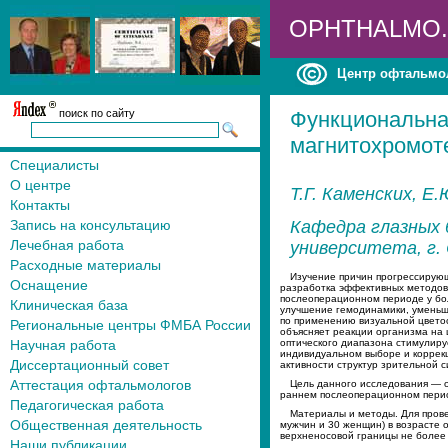
OPHTHALMO
Центр офтальмо
поиск по сайту
Функциональна
магнитохромот
Специалисты
О центре
Т.Г. Каменских, Е
Контакты
Запись на консультацию
Кафедра глазных 
Лечебная работа
университета, г.
Расходные материалы
Изучение причин прогрессирующ
Оснащение
разработка эффективных методов
послеоперационном периоде у бол
Клиническая база
улучшение гемодинамики, уменьше
по применению визуальной цветос
Региональные центры ФМБА России
объясняет реакции организма на
Научная работа
оптического диапазона стимулир
индивидуальном выборе и коррек
Диссертационный совет
активности структур зрительной 
Аттестация офтальмологов
Цель данного исследования — о
раннем послеоперационном пери
Педагогическая работа
Материалы и методы. Для прове
Общественная деятельность
мужчин и 30 женщин) в возрасте о
верхненосовой границы не более ч
Наши публикации