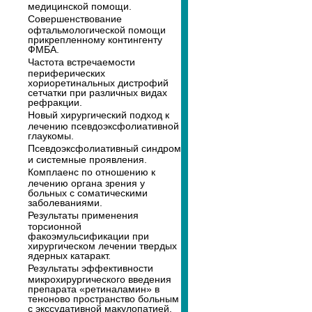
медицинской помощи.
Совершенствование
офтальмологической помощи
прикрепленному контингенту
ФМБА.
Частота встречаемости
периферических
хориоретинальных дистрофий
сетчатки при различных видах
рефракции.
Новый хирургический подход к
лечению псевдоэксфолиативной
глаукомы.
Псевдоэксфолиативный синдром
и системные проявления.
Комплаенс по отношению к
лечению органа зрения у
больных с соматическими
заболеваниями.
Результаты применения
торсионной
факоэмульсификации при
хирургическом лечении твердых
ядерных катаракт.
Результаты эффективности
микрохирургического введения
препарата «ретиналамин» в
теноново пространство больным
с экссудативной макулопатией.