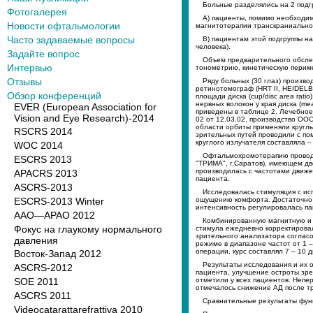
Больные разделялись на 2 подг
Фотогалерея
А) пациенты, помимо необходи
Новости офтальмологии
магнитотерапии транскраниально 
Часто задаваемые вопросы
В) пациентам этой подгруппы н
человека).
Задайте вопрос
Объем предварительного обслед
Интервью
тонометрию, кинетическую периме
Отзывы
Ряду больных (30 глаз) произв
ретинотомограф (HRT II, HEIDELB
Обзор конференций
площади диска (cup/disc area rati
нервных волокон у края диска (m
EVER (European Association for
приведены в таблице 2. Лечебное
Vision and Eye Research)-2014
02 от 12.03.02, производство ООО
области орбиты применяли круглы
RSCRS 2014
зрительных путей проводили с по
круглого излучателя составляла –
WOC 2014
Офтальмохромотерапию проводил
ESCRS 2013
"ТРИМА", г.Саратов), имеющем дв
производилась с частотами движе
APACRS 2013
пациента.
ASCRS-2013
Исследовалась стимуляция с ис
ESCRS-2013 Winter
ощущению комфорта. Достаточно в
интенсивность регулировалась п
AAO—APAO 2012
Комбинированную магнитную и ц
Фокус на глаукому нормального
стимула ежедневно корректировал
зрительного анализатора согласо
давления
режиме в диапазоне частот от 1 
операции, курс составлял 7 – 10 
Восток-Запад 2012
Результаты исследования и их 
ASCRS-2012
пациента, улучшение остроты зре
SOE 2011
отметили у всех пациентов. Неп
отмечалось снижение АД после тр
ASCRS 2011
Сравнительные результаты фун
Videocatarattarefrattiva 2010