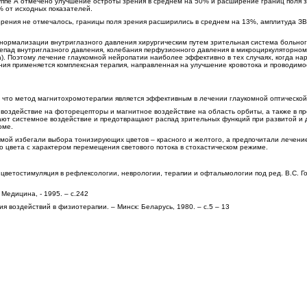
уппе А отмечено улучшение остроты зрения в среднем на 50% и расширение границ поля 
 от исходных показателей.
зрения не отмечалось, границы поля зрения расширились в среднем на 13%, амплитуда З
 нормализации внутриглазного давления хирургическим путем зрительная система больно
епад внутриглазного давления, колебания перфузионного давления в микроциркуляторном
а). Поэтому лечение глаукомной нейропатии наиболее эффективно в тех случаях, когда нар
ия применяется комплексная терапия, направленная на улучшение кровотока и проводимо
 что метод магнитохромотерапии является эффективным в лечении глаукомной оптической
воздействие на фоторецепторы и магнитное воздействие на область орбиты, а также в п
ают системное воздействие и предотвращают распад зрительных функций при развитой и 
оме.
омой избегали выбора тонизирующих цветов – красного и желтого, а предпочитали лечени
о цвета с характером перемещения светового потока в стохастическом режиме.
я цветостимуляция в рефлексологии, неврологии, терапии и офтальмологии под ред. В.С. Го
: Медицина, - 1995. – с.242
ия воздействий в физиотерапии. – Минск: Беларусь, 1980. – с.5 – 13