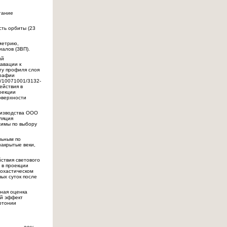
тание
ть орбиты (23
метрию,
алов (ЗВП).
ий
авации к
оту профиля слоя
графии
/10071001/3132-
ействия в
оекции
оверхности
оизводства ООО
ляция
жимы по выбору
льным по
закрытые веки,
ствия светового
 в проекции
тохастическом
ых суток после
вная оценка
ый эффект
ртонии