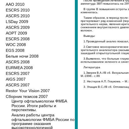
После проведения лечения в гр
ААО 2010
амплитуда ЗВП повысилась на 28%
В группе В повышения остроты 
ESCRS 2010
изменилась.
ASCRS 2010
Таким образом, в период после
LSDay 2009
претерпевает ряд изменений (пер
зрительного нерва, явления ирит
ASCRS 2009
снижением внутриглазного давлен
волокон.
AOPT 2009
Выводы:
ESCRS 2008
1.Проведенный анализ показал,
WOC 2008
2.Световое монохроматическое 
EGS 2008
зрительного анализатора оказыв
зашедшей открытоугольной глаук
Белые ночи 2008
3.Выявлено, что больные глаук
ASCRS 2008
использованием зеленого и синег
EURMEA 2008
Литература
ESCRS 2007
1.Зверев В.А.//В сб. Визуальна
М.-1998.- с.86
AIGS 2007
2. Нестеров А.П. Глаукома. – М.
ASCRS 2007
3. Улащик В.С.//В сб. Оптимизац
Restor Your Vision 2007
Сборник тезисов 2007
Центр офтальмологии ФМБА
России. Итоги работы и
перспективы.
Анализ работы центра
офтальмологии ФМБА России по
программе оказания
высокотехнологичной