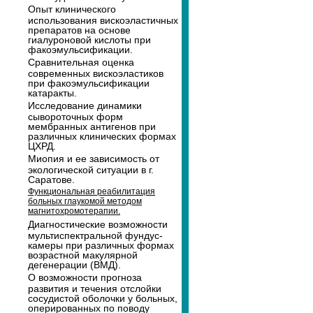
Опыт клинического
использования вискоэластичных
препаратов на основе
гиалуроновой кислоты при
факоэмульсификации.
Сравнительная оценка
современных вискоэластиков
при факоэмульсификации
катаракты.
Исследование динамики
сывороточных форм
мембранных антигенов при
различных клинических формах
ЦХРД.
Миопия и ее зависимость от
экологической ситуации в г.
Саратове.
Функциональная реабилитация
больных глаукомой методом
магнитохромотерапии.
Диагностические возможности
мультиспектральной фундус-
камеры при различных формах
возрастной макулярной
дегенерации (ВМД).
О возможности прогноза
развития и течения отслойки
сосудистой оболочки у больных,
оперированных по поводу