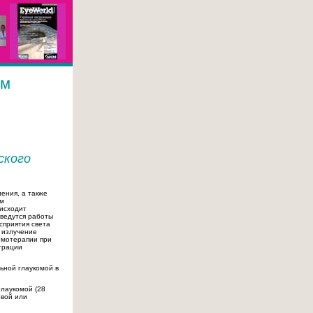
ом
ского
ения, а также
ем
оисходит
 ведутся работы
сприятия света
 излучение
омотерапии при
грации
ьной глаукомой в
глаукомой (28
овой или