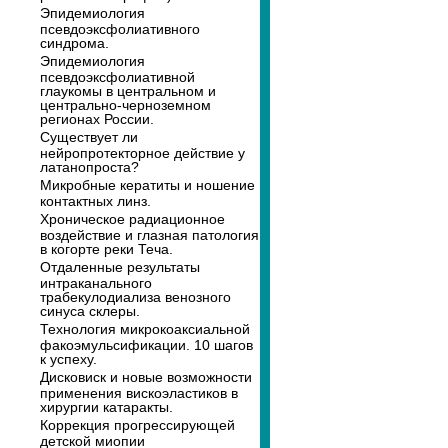
Эпидемиология
псевдоэксфолиативного
синдрома.
Эпидемиология
псевдоэксфолиативной
глаукомы в центральном и
центрально-черноземном
регионах России.
Существует ли
нейропротекторное действие у
латанопроста?
Микробные кератиты и ношение
контактных линз.
Хроническое радиационное
воздействие и глазная патология
в когорте реки Теча.
Отдаленные результаты
интраканального
трабекулодиализа венозного
синуса склеры.
Технология микрокоаксиальной
факоэмульсификации. 10 шагов
к успеху.
Дисковиск и новые возможности
применения вискоэластиков в
хирургии катаракты.
Коррекция прогрессирующей
детской миопии