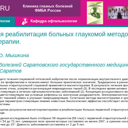
Клиника глазных болезней
.RU
ФМБА России
логии
Кафедра офтальмологии
я реабилитация больных глаукомой метод
ерапии.
.Ю. Мышкина
болезней Саратовского государственного медицин
 Саратов
его течения глаукомной оптической нейропатии после нормализации внутриглазного давл
 ее профилактики и лечения имеют большое практическое значение. Традиционно в ранн
ьных открытоугольной глаукомой применяется магнитотерапия. В результате лечения пр
ние отека, ускоряется регенерация поврежденных тканей (3). В последнее время активно
тимуляции в лечении офтальмологических заболеваний (1). Концепция ассоциативного во
 цветостимуляцию как условные рефлексы на экзогенные раздражители. Электромагнитное
ует тканевой обмен и улучшает микроциркуляцию. Сочетание метода магнитотерапии и хр
ции параметров стимуляции помимо известных биологических эффектов способствует инте
системы.
ценка результатов магнитохромотерапии в реабилитации больных первичной открытоугол
оде.
дения исследования было отобрано 58 пациентов (58 глаз) с первичной открытоугольной 
т 54 до 72 лет, суммарное поле зрения которых составляло не менее 200°, а сужение нос
ем до 15°. Давность заболевания составляла от 2 до 5 лет.