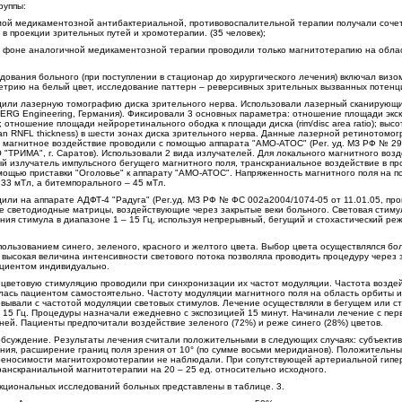
руппы:
мой медикаментозной антибактериальной, противовоспалительной терапии получали соче
в проекции зрительных путей и хромотерапии. (35 человек);
а фоне аналогичной медикаментозной терапии проводили только магнитотерапию на облас
ования больного (при поступлении в стационар до хирургического лечения) включал визо
трию на белый цвет, исследование паттерн – реверсивных зрительных вызванных потенци
одили лазерную томографию диска зрительного нерва. Использовали лазерный сканирующ
ERG Engineering, Германия). Фиксировали 3 основных параметра: отношение площади экск
o); отношение площади нейроретинального ободка к площади диска (rim/disc area ratio); выс
ean RNFL thickness) в шести зонах диска зрительного нерва. Данные лазерной ретинотомо
 магнитное воздействие проводили с помощью аппарата "АМО-АТОС" (Рег. уд. МЗ РФ № 29
 "ТРИМА", г. Саратов). Использовали 2 вида излучателей. Для локального магнитного возд
й излучатель импульсного бегущего магнитного поля, транскраниальное воздействие в пр
мощью приставки "Оголовье" к аппарату "АМО-АТОС". Напряженность магнитного поля на п
 33 мТл, а битемпорального – 45 мТл.
и на аппарате АДФТ-4 "Радуга" (Рег.уд. МЗ РФ № ФС 002а2004/1074-05 от 11.01.05, пр
е светодиодные матрицы, воздействующие через закрытые веки больного. Световая стиму
ния стимула в диапазоне 1 – 15 Гц, используя непрерывный, бегущий и стохастический ре
пользованием синего, зеленого, красного и желтого цвета. Выбор цвета осуществлялся бо
ысокая величина интенсивности светового потока позволяла проводить процедуру через 
ациентом индивидуально.
ветовую стимуляцию проводили при синхронизации их частот модуляции. Частота воздей
ась пациентом самостоятельно. Частоту модуляции магнитного поля на область орбиты и
вывали с частотой модуляции световых стимулов. Лечение осуществляли в бегущем или с
– 15 Гц. Процедуры назначали ежедневно с экспозицией 15 минут. Начинали лечение с перв
дней. Пациенты предпочитали воздействие зеленого (72%) и реже синего (28%) цветов.
обсуждение. Результаты лечения считали положительными в следующих случаях: субъекти
ния, расширение границ поля зрения от 10° (по сумме восьми меридианов). Положительн
ереносимости магнитохромотерапии не наблюдали. При сопутствующей артериальной гипе
анскраниальной магнитотерапии на 20 – 25 ед. относительно исходного.
кциональных исследований больных представлены в таблице. 3.