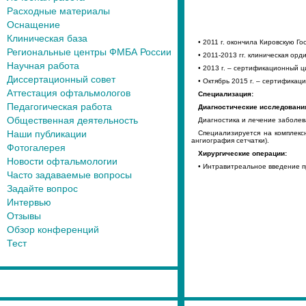
Расходные материалы
Оснащение
Клиническая база
• 2011 г. окончила Кировскую 
Региональные центры ФМБА России
• 2011-2013 гг. клиническая о
Научная работа
• 2013 г. – сертификационный 
Диссертационный совет
• Октябрь 2015 г. – сертифика
Аттестация офтальмологов
Специализация:
Педагогическая работа
Диагностические исследовани
Общественная деятельность
Диагностика и лечение заболев
Наши публикации
Специализируется на комплекс
ангиография сетчатки).
Фотогалерея
Хирургические операции:
Новости офтальмологии
• Интравитреальное введение п
Часто задаваемые вопросы
Задайте вопрос
Интервью
Отзывы
Обзор конференций
Тест