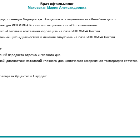
Врач-офтальмолог
Маковская Мария Александровна
Государственную Медицинскую Академию по специальности «Лечебное дело»
рдинатура ИПК ФМБА России по специальности «Офтальмология»
цикл «Очковая и контактная коррекция» на базе ИПК ФМБА России
ционный цикл «Диагностика и лечение глаукомы» на базе ИПК ФМБА России
я:
аний переднего отрезка и глазного дна.
ной диагностике патологий глазного дна (оптическая когерентная томография сетчатки
репарата Луцентис и Озурдекс