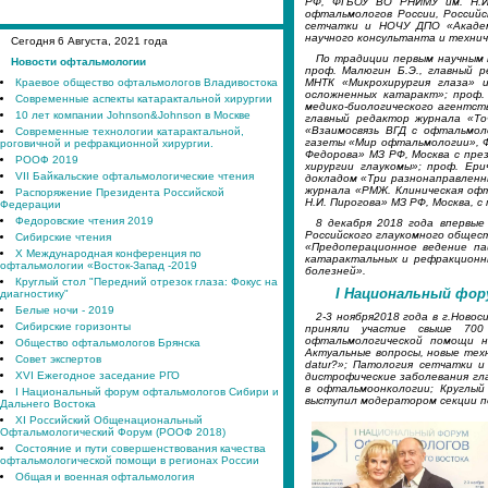
РФ, ФГБОУ ВО РНИМУ им. Н.И
офтальмологов России, Российс
сетчатки и НОЧУ ДПО «Академ
научного консультанта и технич
Сегодня
6
Августа, 2021 года
По традиции первым научным 
Новости офтальмологии
проф. Малюгин Б.Э., главный 
МНТК «Микрохирургия глаза» и
Краевое общество офтальмологов Владивостока
осложненных катаракт»; проф.
Современные аспекты катарактальной хирургии
медико-биологического агентств
10 лет компании Johnson&Johnson в Москве
главный редактор журнала «То
«Взаимосвязь ВГД с офтальмол
Современные технологии катарактальной,
газеты «Мир офтальмологии», Ф
роговичной и рефракционной хирургии.
Федорова» МЗ РФ, Москва с пре
РООФ 2019
хирургии глаукомы»; проф. Ери
VII Байкальские офтальмологические чтения
докладом «Три разнонаправленны
журнала «РМЖ. Клиническая офт
Распоряжение Президента Российской
Н.И. Пирогова» МЗ РФ, Москва, 
Федерации
Федоровские чтения 2019
8 декабря 2018 года впервые
Российского глаукомного общест
Сибирские чтения
«Предоперационное ведение па
X Международная конференция по
катарактальных и рефракционн
офтальмологии «Восток-Запад -2019
болезней».
Круглый стол "Передний отрезок глаза: Фокус на
I Национальный фор
диагностику"
Белые ночи - 2019
2-3 ноября2018 года в г.Ново
Сибирские горизонты
приняли участие свыше 700
офтальмологической помощи на
Общество офтальмологов Брянска
Актуальные вопросы, новые техн
Совет экспертов
datur?»; Патология сетчатки 
XVI Ежегодное заседание РГО
дистрофические заболевания гл
в офтальмоонкологии; Круглый 
I Национальный форум офтальмологов Сибири и
выступил модератором секции п
Дальнего Востока
XI Российский Общенациональный
Офтальмологический Форум (РООФ 2018)
Состояние и пути совершенствования качества
офтальмологической помощи в регионах России
Общая и военная офтальмология