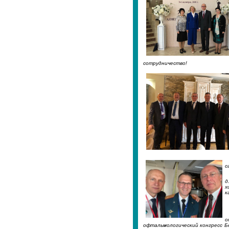
сотрудничество!
с
д
х
к
о
офтальмологический конгресс Б