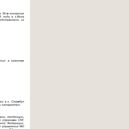
 36-м конгрессе
8 года в г.Вена
редставители из
пил в качестве
ис в г. Стамбул
и катаракты».
ории, тенденции,
о странами СНГ,
ской Федерации.
е управление МО