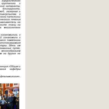
хирургического
 хрусталика с
ения катаракты,
близорукости,
жей, лазерная и
мешательства с
енной патологии
ческого лечения
навливаетесь на
роите планы на
е многолетнее
ознакомились с
й ознакомили с
йшего памятника
асположившимися
туры. Здесь им
раванных путях,
 многообразием
ом на другие не
еренция «Общая и
вания кафедры
офтальмология»,