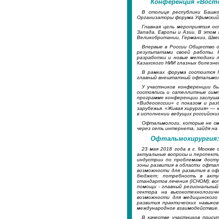
Конференция «Вост
В столице республики Башко
Организаторы форума Уфимский 
Главная цель мероприятия о
Запада, Европы и Азии. В этом 
Великобритании, Германии, Швей
Впервые в России Общество о
результатами своей работы. 
разработки и новые методики л
Казахского НИИ глазных болезне
В рамках форума состоится 
главный внештатный офтальмолог
У участников конференции б
состоялись и сателлитные симп
программе конференции заслуша
«Видеосессии» с показом и раз
зарубежья. «Живая хирургия» — 
в исполнении ведущих российских
Офтальмологи, которые не см
через сеть интернета, зайдя н
Офтальмохирургия:
23 мая 2018 года в г. Москв
актуальные вопросы и перспекти
индустрии по проблемам досту
зоны развития в области офтал
возможности для развития в оф
бюджет; потребность в акту
стандартов лечения (ICHOM); в
помощи - главный региональный
сектора на высокотехнологич
возможности для медицинского
развития практических навыко
международное взаимодействие.
В качестве участников прису