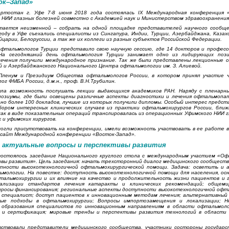
ок–Запад»
ртостан г. Уфе 7-8 июня 2018 года состоялась IX Международная конференция «
НИИ глазных болезней совместно с Академией наук и Министерством здравоохранения
стается неизменной – собрать на одной площадке представителей научного сообщ
году в Уфе съехались специалисты из Сингапура, Индии, Турции, Азербайджана, Казах
царии, Белоруссии, а так же их коллеги из разных субъектов Российской Федерации.
фтальмологов Турции представило свою научную сессию, где 14 докторов и професс
На сегодняшний день офтальмология Турции занимает одно из лидирующих пози
ечения получили международное признание. Так же были представлены лекционные с
й и Азербайджанского Национального Центра офтальмологии им. З. Алиевой.
Пленум и Президиум Общества офтальмологов России, в котором принял участие 
 ФМБА России, д.м.н., проф. В.Н.Трубилин.
ыла возможность послушать лекции выдающихся академиков РАН. Наряду с пленарн
озиумы, где были освещены различные аспекты диагностики и лечения офтальмопат
но более 100 докладов, лучшие из которых получили дипломы. Особый интерес предст
бором интересных клинических случаев из практики офтальмохирургов России, ближ
как в виде показательных операций транслировалась из операционных Уфимского НИИ 
 и уфимских хирургов.
огли присутствовать на конференции, имели возможность участвовать в ее работе в
а сайт Международной конференции «Восток-Запад».
 актуальные вопросы и перспективы развития
е состоялось заседание Национального круглого стола с международным участием «Оф
вы развития». Цель заседания: начать трехсторонний диалог медицинского сообществ
пности высокотехнологичной офтальмохирургической помощи. Задача: осветить и 
ьмологии. На повестке: доступность высокотехнологичной помощи для населения, ос
тальмохирургии и их влияние на качество и продолжительность жизни пациентов и 
ализации стандартов лечения катаракты и клинических рекомендаций; общеми
опросы финансирования; региональные аспекты доступности высокотехнологичной офт
 специалист; доступ пациентов к инновационным методам лечения; альтернативный 
ные подходы в офтальмохирургии; Вопросы импортозамещения и локализации; Н
 образования специалистов по инновационным направлениям в области офтальмол
в и сертификация; мировые тренды и перспективы развития технологий в области
тствовали представители медицинского сообщества, участники состороны государс