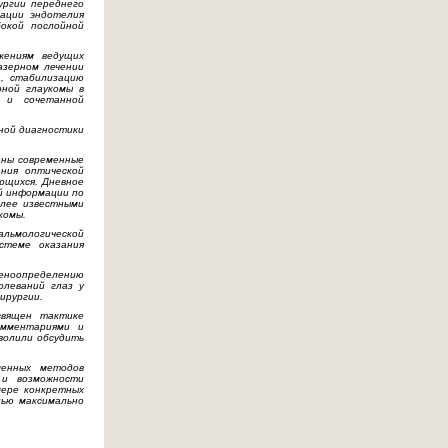
ургии переднего
ации эндотелия
окой послойной
жениям ведущих
азерном лечении
, стабилизацию
рной глаукомы в
ы и сочетанной
ной диагностики
ены современные
ения оптической
ющихся. Дневное
й информации по
олее известными
комы.
альмологической
стеме оказания
еноопределению
олеваний глаз у
ирургии.
священ тактике
омментариями и
волили обсудить
менных методов
 и возможности
мере конкретных
лью максимально