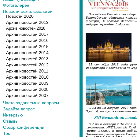
Фотогалерея
Новости офтальмологии
Президент Российского общес
Новости 2020
Европейского общества катара
(Австрия). В составе делегац
Архив новостей 2019
ведущих учреждений Москвы.
Архив новостей 2018
Архив новостей 2017
Архив новостей 2016
Архив новостей 2015
Архив новостей 2014
Архив новостей 2013
Архив новостей 2012
21 сентября 2018 года руко
модератора и докладчика на мер
Архив новостей 2011
Архив новостей 2010
Архив новостей 2009
Архив новостей 2008
Архив новостей 2007
Часто задаваемые вопросы
С 23 по 25 августа 2018 год
Задайте вопрос
(Турция), выступив в качестве
Интервью
XVI Ежегодное засе
Отзывы
С 7 по 8 декабря 2018 года в
Обзор конференций
технологии. HRT/Spectralis Кл
Грузии, Балтии и Восточной Е
Тест
Организаторы конгресса Россий