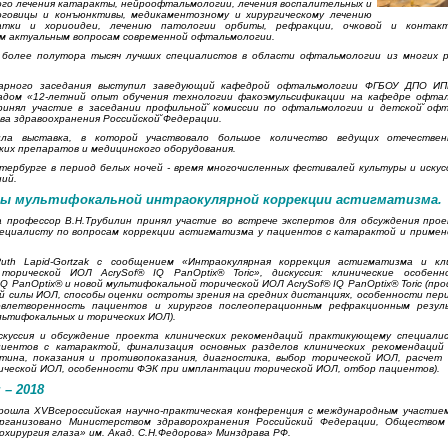
кого лечения катаракты, нейроофтальмологии, лечения воспалительных и
оговицы и конъюнктивы, медикаментозному и хирургическому лечению
атки и хориоидеи, лечению патологии орбиты, рефракции, очковой и контакт
им актуальным вопросам современной офтальмологии.
 более полутора тысяч лучших специалистов в области офтальмологии из многих р
енарного заседания выступил заведующий кафедрой офтальмологии ФГБОУ ДПО И
ладом «12-летний опыт обучения технологии факоэмульсификации на кафедре офт
ринял участие в заседании профильной̆ комиссии по офтальмологии и детской̆ оф
а здравоохранения Российской̆ Федерации.
ила выставка, в которой участвовало большое количество ведущих отечестве
их препаратов и медицинского оборудования.
тербурге в период белых ночей - время многочисленных фестивалей культуры и искус
ний.
ы мультифокальной интраокулярной коррекции астигматизма.
а профессор В.Н.Трубилин принял участие во встрече экспертов для обсуждения прое
ециалисту по вопросам коррекции астигматизма у пациентов с катарактой и примен
uth Lapid-Gortzak с сообщением «Интраокулярная коррекция астигматизма и кл
торической ИОЛ AcrySof® IQ PanOptix® Toric», дискуссия: клинические особен
Q PanOptix® и новой мультифокальной торической ИОЛ AcrySof® IQ PanOptix® Toric (пр
й силы ИОЛ, способы оценки остроты зрения на средних дистанциях, особенности пер
овлетворенность пациентов и хирургов послеоперационным рефракционным резул
льтифокальных и торических ИОЛ).
скуссия и обсуждение проекта клинических рекомендаций практикующему специали
иентов с катарактой, финализация основных разделов клинических рекомендаций 
ртина, показания и противопоказания, диагностика, выбор торической ИОЛ, расчет
ической ИОЛ, особенности ФЭК при имплантации торической ИОЛ, отбор пациентов).
– 2018
прошла XVВсероссийская научно-практическая конференция с международным участие
организовано Министерством здраворохранения Российский Федерации, Обществом
хирургия глаза» им. Акад. С.Н.Федорова» Минздрава РФ.