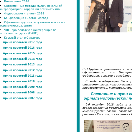
Белые ночи 2018
Современные методы мультифокальной
интраокулярной коррекции астигматизма.
Федоровские чтения – 2018
Конференция «Восток–Запад»
Офтальмохирургия: актуальные вопросы и
перспективы развития
VIII Евро-Азиатская конференция по
офтальмохирургии (ЕАКО)
Круглый стол в Саратове
Архив новостей 2017 года
Архив новостей 2016 года
Архив новостей 2015 года
Архив новостей 2014 года
Архив новостей 2013 года
В.Н.Трубилин участвовал в за
Архив новостей 2012 года
офтальмологии при Экспертн
Федерации, а также в заседании
Архив новостей 2011 года
В ходе конференции была р
Архив новостей 2010 года
инструментария, лекарственны
Архив новостей 2009 года
производителей. Материалы фор
Архив новостей 2008 года
Состояние и пути 
офтальмологической по
Архив новостей 2007 года
5-6 октября 2018 года в г
здравоохранения Республики Да
микрохирургии глаза» состоя
регионах России», посвященная