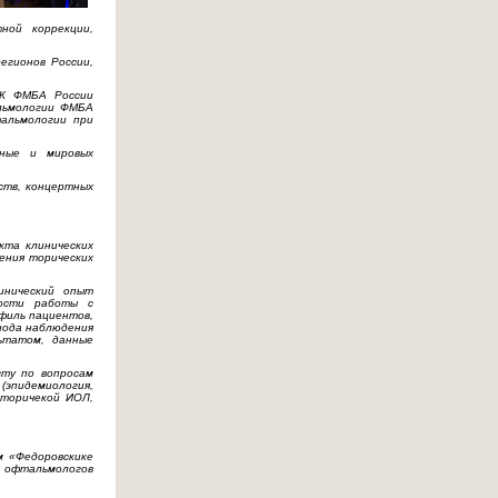
ной коррекции,
егионов России,
ПК ФМБА России
альмологии ФМБА
тальмологии при
нные и мировых
ств, концертных
кта клинических
ения торических
инический опыт
ности работы с
офиль пациентов,
иода наблюдения
ьтатом, данные
сту по вопросам
(эпидемиология,
 торичекой ИОЛ,
м «Федоровскике
 офтальмологов