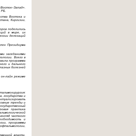
Восток–Запад».
 РБ.
ества Востока и
стана, Киргизии,
оров поделились
ций в мире, их
ессии делегаций
член Президиума
ыми заседаниями
ологии. Всего в
авила программа
него и дальнего
глазных болезней
 он-лайн режиме
тальмохирургия:
а, государства и
актуализировать
новные тренды и
государственный
ровая практика
альмологической
взгляд частного
еобходимость и
огии, программы
 офтальмологии,
твенной власти,