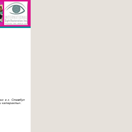
ис в г. Стамбул
и катаракты».