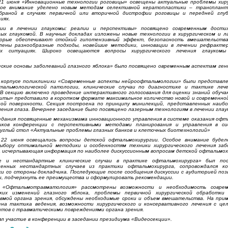
21 июня «Инновационные технологии роговицы» освещены актуальные проблемы хир
обое внимание уделено новым методам селективной кератопластики – трансплант
браной в случаях первичной или вторичной дистрофии роговицы и передней глуб
иях.
ции в лечении глаукомы: реалии и перспективы» посвящено современным дости
ых глаукомой. В научных докладах изложены новые технологии в хирургическом и л
торые обеспечивают стойкий гипотензивный эффект, безопасность вмешательства
лены разнообразные подходы, новейшие методики, инновации в лечении рефракте
их ситуациях. Широко освещаются вопросы хирургического лечения глауком
еские основы заболеваний глазного яблока» было посвящено овременным аспектам ген
в корпусе поликлиники «Современные аспекты нейроофтальмологии» были представл
альмологической патологии, клинические случаи по диагностике и тактике леч
 В секцию включено проведение интерактивного голосования для оценки знаний обуча
иты» представило в коротком формате максимальное количество новой и современно
ной поверхности. Секция построена по принципу минилекций, представленных наиб
ения глаза. Вечернее заседание было посвящено лазерным технологиям в лечении глау
седания посвященные механизмама инновационного управления в системе оказания офт
иков конференции с перспективными методами планирования и управления в си
углый стол «Актуальные проблемы глазных банков и клеточных биотехнологий»
 22 июня освещались вопросы детской офтальмохирургии. Особое внимание будел
выбору оптимальной методики и особенностям техники хирургического лечения заб
 исчерпывающая информация по наиболее дискуссионным вопросам детской офтальмох
е и нестандартные клинические случаи в практике офтальмохирурга» был по
жненных нестандартных случаев из практики офтальмохирурга, сопровождался к
и со стороны докладчика. Последующие после сообщения дискуссии с аудиторией поз
, подчеркнуть ее преимущества и сформулировать рекомендации.
я «Офтальмотравматология» рассмотрены возможности и необходимость совре
ких изменений глазного яблока, проблемы первичной хирургической обработки
вмой органа зрения, обсуждены необходимые сроки и объем вмешательства. На при
ена тактика ведения, возможности хирургического и консервативного лечения с це
тов с травматическими повреждениями органа зрения.
ял участие в конференции в заседании президиума «Видеосекции».