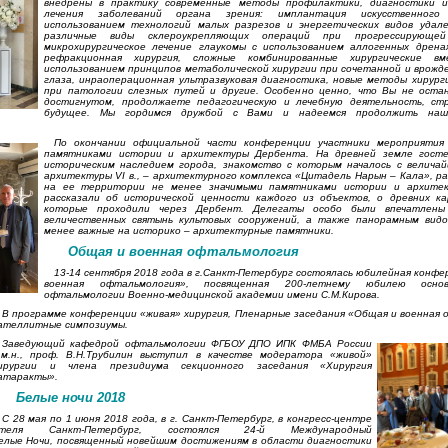
внедрены в практику современные методы профилактики, диагностики и 
лечения заболеваний органа зрения: имплантация искусственного
использованием технологий малых разрезов и энергетических видов удал
различные виды склероукрепляющих операций при прогрессирующей 
микрохирургическое лечение глаукомы с использованием аллогенных дрена
рефракционная хирургия, сложные комбинированные хирургические в
использованием принципов метаболической хирургии при сочетанной и врожд
глаза, инраоперационная ультразвуковая диагностика, новые методы хирурги
при патологии слезных путей и другие. Особенно ценно, что Вы не оста
достигнутом, продолжаете педагогическую и лечебную деятельность, ст
будущее. Мы гордимся дружбой с Вами и надеемся продолжить наш
По окончании официальной части конференции участники мероприятия 
памятниками истории и архитектуры Дербента. На древней земле госте
историческим наследием города, знакомство с которым началось с велича
архитектуры VI в., – архитектурного комплекса «Цитадель Нарын – Кала», р
на ее территории не менее значимыми памятниками истории и архитек
рассказали об исторической ценности каждого из объектов, о древних ка
которые проходили через Дербент. Делегаты особо были впечатлены
величественных святынь культовых сооружений, а также панорамным вид
менее важные на историко – архитектурные памятники.
Общая и военная офтальмология
13-14 сентября 2018 года в г.Санкт-Петербург состоялась юбилейная конф
военная офтальмология», посвященная 200-летнему юбилею осно
офтальмологии Военно-медицинской академии имени С.М.Кирова.
В программе конференции «живая» хирургия, Пленарные заседания «Общая и военная 
ателлитные симпозиумы.
Заведующий кафедрой офтальмологии ФГБОУ ДПО ИПК ФМБА России
.м.н., проф. В.Н.Трубилин выступил в качестве модератора «живой»
ирургии и члена президиума секционного заседания «Хирургия
атаракты».
Белые ночи 2018
С 28 мая по 1 июня 2018 года, в г. Санкт-Петербург, в конгресс-центре
теля Санкт-Петербург, состоялся 24-й Международный
елые Ночи, посвященный новейшим достижениям в области диагностики