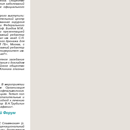
есса: Общество
ния заболеваний
е официального
рого выступили:
ательский центр
ванная хирургия
ии Федерального
оф. Бикбов М.М.,
 с презентацией
лавный редактор
 им. акад. С.Н.
ого дренажа для
 ГБ», Москва, с
главный редактор
университет им.
ая?».
стное заседание
дания с докладом
ийское общество
Клиника глазных
. В мероприятии
: Организация
 офтальмология.
иях. Tertium non
оспалительные и
одход к лечению
ор В.Н.Трубилин
 афакии».
й Форум
 Славянская» (г.
щенациональный
ыли: достижения