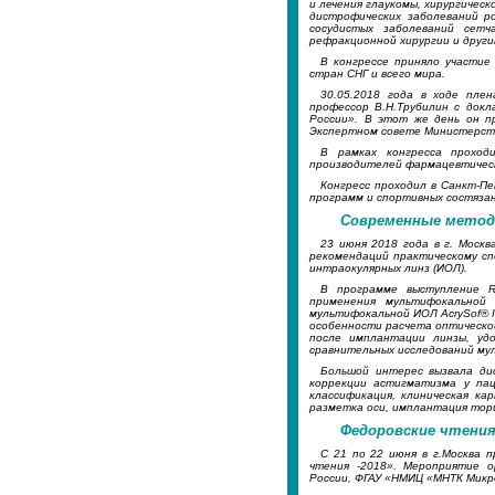
и лечения глаукомы, хирургичес
дистрофических заболеваний р
сосудистых заболеваний сетч
рефракционной хирургии и друг
В конгрессе приняло участие
стран СНГ и всего мира.
30.05.2018 года в ходе пл
профессор В.Н.Трубилин с док
России». В этот же день он п
Экспертном совете Министерств
В рамках конгресса проход
производителей фармацевтическ
Конгресс проходил в Санкт-Пе
программ и спортивных состяза
Современные метод
23 июня 2018 года в г. Москв
рекомендаций практическому сп
интраокулярных линз (ИОЛ).
В программе выступление R
применения мультифокальной 
мультифокальной ИОЛ AcrySof® I
особенности расчета оптическо
после имплантации линзы, уд
сравнительных исследований му
Большой интерес вызвала ди
коррекции астигматизма у пац
классификация, клиническая ка
разметка оси, имплантация тор
Федоровские чтения 
С 21 по 22 июня в г.Москва 
чтения -2018». Мероприятие 
России, ФГАУ «НМИЦ «МНТК Микро