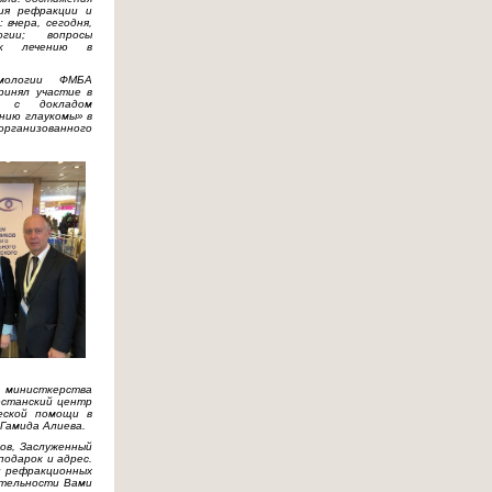
гия рефракции и
 вчера, сегодня,
огии; вопросы
д к лечению в
мологии ФМБА
принял участие в
ил с докладом
нию глаукомы» в
рганизованного
 министкерства
естанский центр
еской помощи в
Гамида Алиева.
ов, Заслуженный
подарок и адрес.
и рефракционных
ятельности Вами