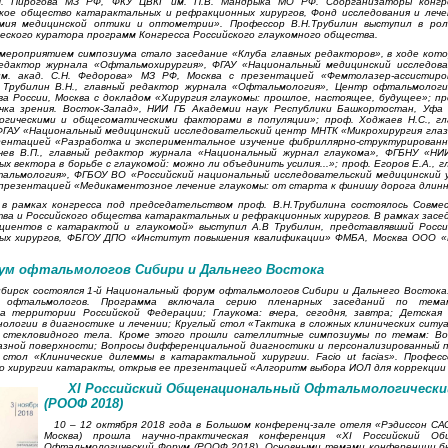
. Пирогова МЗ РФ, ФКУ ЦВКГ им. П.В. Мандрыка МО РФ. Соорганизаторы конгр
кое общество катарактальных и рефракционных хирургов, Фонд исследования и лече
ия медицинской оптики и оптометрии». Профессор В.Н.Трубилин выступил в рол
еского куратора программ Конгресса Российского глаукомного общества.
мероприятием симпозиума стало заседание «Клуба главных редакторов», в ходе кото
редактор журнала «Офтальмохирургия», ФГАУ «Национальный медицинский исследов
м. акад. С.Н. Федорова» МЗ РФ, Москва с презентацией «Фемтолазер-ассистиро
 Трубилин В.Н., главный редактор журнала «Офтальмология», Центр офтальмолог
а России, Москва с докладом «Хирургия глаукомы: прошлое, настоящее, будущее»; пр
чка зрения. Восток-Запад», НИИ ГБ Академии наук Республики Башкортостан, Уфа
огическими и общесоматическими факторами в популяции»; проф. Ходжаев Н.С., г
ГАУ «Национальный медицинский исследовательский центр МНТК «Микрохирургия глаза»
зентацией «Разработка и экспериментальное изучение фибриллярно-структурированн
чев В.П., главный редактор журнала «Национальный журнал глаукома», ФГБНУ «НИИ
х вектора в борьбе с глаукомой: можно ли объединить усилия...»; проф. Егоров Е.А., 
альмология», ФГБОУ ВО «Российский национальный исследовательский медицинский 
с презентацией «Медикаментозное лечение глаукомы: от старта к финишу дорога длинн
 в рамках конгресса под председательством проф. В.Н.Трубилина состоялось Совме
ва и Российского общества катарактальных и рефракционных хирургов. В рамках засе
циентов с катарактой и глаукомой» выступил А.В Трубилин, представлявший Росс
ых хирургов, ФБГОУ ДПО «Институт повышения квалификации» ФМБА, Москва ООО «
ум офтальмологов Сибири и Дальнего Востока
сибирск состоялся 1-й Национальный форум офтальмологов Сибири и Дальнего Востока
 офтальмологов. Программа включала серию пленарных заседаний по темам
 территории Российской Федерации; Глаукома: вчера, сегодня, завтра; Детская
ологии в диагностике и лечении; Круглый стол «Тактика в сложных клинических ситуац
и стекловидного тела. Кроме этого прошли сателлитные симпозиумы по темам: В
азной поверхности; Вопросы дифференциальной диагностики и персонализированный п
стол «Клинические дилеммы в катарактальной хирургии. Facio ut facias». Професс
о хирургии катаракты, открыв ее презентацией «Алгоритм выбора ИОЛ для коррекции
XI Российский Общенациональный Офтальмологически
(РООФ 2018)
10 – 12 октября 2018 года в Большом конференц-зале отеля «Рэдиссон САС
Москва) прошла научно-практическая конференция «XI Российский Об
Офтальмологический Форум (РООФ 2018). Основными темами конференции б