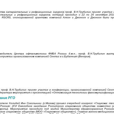
тва катарактальных и рефракционных хирургов проф. В.Н.Трубилин принял участие в
ткальных и рефракционных хирургов, который проходил с 22 по 26 сентября 201
ии RSCRS, спонсированной грантами компаний Алкон и Джонсон и Джонсон были п
водитель Центра офтальмологии ФМБА России д.м.н., проф. В.Н.Трубилин высту
оприятии организованном компанией Сентис в г.Будапешт (Венгрия).
а проф. В.Н.Трубилин принял участие в конференции, организованной компанией Сент
 модератора мероприятия с презентацией «Оптимизация технологии факоэмульсификаци
дание РГО
 отеле Холидей Инн Сокольники (г.Москва) прошел очередной конгресс «Глаукома: те
уб Россия» (XVI Ежегодное заседание Российского глаукомного общества совместно с
вропы). Мероприятие проходило под эгидой Министерства здравоохранения Россий
ское глаукомное общество (МОО «Глаукомное общество»), Главное военно-медицинско