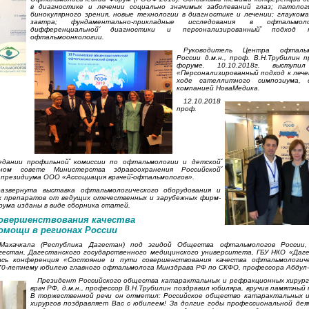
в диагностике и лечении социально значимых заболеваний глаз; патоло
бинокулярного зрения, новые технологии в диагностике и лечении; глаукома:
завтра; фундаментально-прикладные исследования в офтальмол
дифференциальной̆ диагностики и персонализированный̆ подхо
офтальмоонкологии.
Руководитель Центра офталь
России д.м.н., проф. В.Н.Трубилин 
форуме. 10.10.2018г. выступ
«Персонализированный подход к лече
ходе сателлитного симпозиума, о
компанией НоваМедика.
12.10.2018
проф.
седании профильной̆ комиссии по офтальмологии и детской̆
ом совете Министерства здравоохранения Российской̆
 президиума ООО «Ассоциация врачей̆-офтальмологов».
азвернута выставка офтальмологического оборудования и
х препаратов от ведущих отечественных и зарубежных фирм-
ума изданы в виде сборника статей.
совершенствования качества
мощи в регионах России
.Махачкала (Республика Дагестан) под эгидой Общества офтальмологов России,
гестан, Дагестанского государственного медицинского университета, ГБУ НКО «Даг
лась конференция «Состояние и пути совершенствования качества офтальмологич
 70-летнему юбилею главного офтальмолога Минздрава РФ по СКФО, профессора Абдул-
Президент Российского общества катарактальных и рефракционных хирург
врач РФ, д.м.н., профессор В.Н.Трубилин поздравил юбиляра, вручив памятный 
В торжественной речи он отметил: Российское общество катарактальных 
хирургов поздравляет Вас с юбилеем! За долгие годы профессиональной де