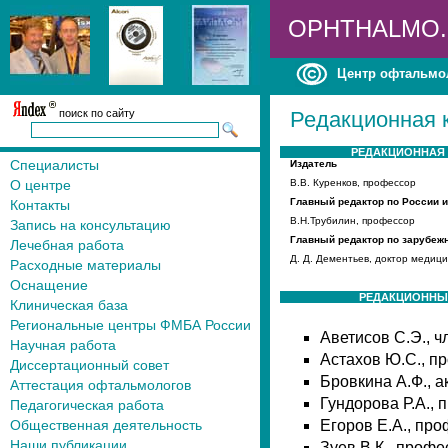
OPHTHALMO
Центр офтальмо
поиск по сайту
Редакционная к
РЕДАКЦИОННАЯ
Специалисты
Издатель
О центре
В.В. Куренков, профессор
Главный редактор по России 
Контакты
В.Н.Трубилин, профессор
Запись на консультацию
Главный редактор по зарубеж
Лечебная работа
Д. Д. Дементьев, доктор медиц
Расходные материалы
Оснащение
РЕДАКЦИОННЫ
Клиническая база
Региональные центры ФМБА России
Аветисов С.Э., ч
Научная работа
Астахов Ю.С., п
Диссертационный совет
Бровкина А.Ф., 
Аттестация офтальмологов
Гундорова Р.А., 
Педагогическая работа
Общественная деятельность
Егоров Е.А., про
Наши публикации
Зуев В.К., профе