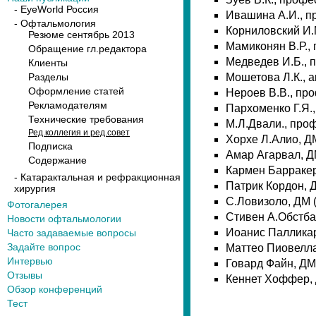
- EyeWorld Россия
Ивашина А.И., п
- Офтальмология
Корниловский И.
Резюме сентябрь 2013
Мамиконян В.Р.,
Обращение гл.редактора
Медведев И.Б., 
Клиенты
Разделы
Мошетова Л.К., 
Оформление статей
Нероев В.В., пр
Рекламодателям
Пархоменко Г.Я., 
Технические требования
М.Л.Двали., проф
Ред.коллегия и ред.совет
Хорхе Л.Алио, Д
Подписка
Амар Агарвал, Д
Содержание
Кармен Барракер
- Катарактальная и рефракционная
Патрик Кордон, 
хирургия
С.Ловизоло, ДМ 
Фотогалерея
Стивен А.Обстб
Новости офтальмологии
Иоанис Палликар
Часто задаваемые вопросы
Задайте вопрос
Маттео Пиовелла
Интервью
Говард Файн, Д
Отзывы
Кеннет Хоффер,
Обзор конференций
Тест