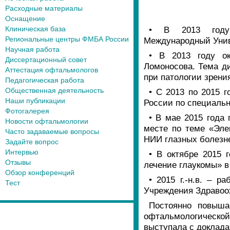
Расходные материалы
Оснащение
Клиническая база
• В 2013 году 
Региональные центры ФМБА России
Международный Униве
Научная работа
• В 2013 году ок
Диссертационный совет
Ломоносова. Тема д
Аттестация офтальмологов
при патологии зрени
Педагогическая работа
Общественная деятельность
• С 2013 по 2015
Наши публикации
России по специаль
Фотогалерея
• В мае 2015 года
Новости офтальмологии
месте по теме «Эле
Часто задаваемые вопросы
НИИ глазных болезн
Задайте вопрос
Интервью
• В октябре 2015 
Отзывы
лечение глаукомы»
Обзор конференций
• 2015 г.-н.в. – 
Тест
Учреждения Здравоо
Постоянно повыша
офтальмологической
выступала с доклад