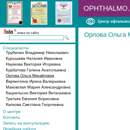
OPHTHALMO
Центр офтальмо
поиск по сайту
Орлова Ольга 
Специалисты
Трубилин Владимир Николаевич
Курышева Наталия Ивановна
Наумова Виктория Игоревна
Курбатова Галина Анатольевна
Орлова Ольга Михайловна
Варкентина Ирина Валерьевна
Маковская Мария Александровна
Кацнельсон Виктория Витальевна
Третьяк Евгения Борисовна
Капкова Светлана Георгиевна
О центре
Контакты
Запись на консультацию
Лечебная работа