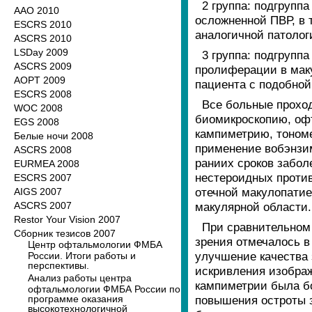
2 группа: подгруппа
ААО 2010
осложненной ПВР, в 
ESCRS 2010
аналогичной патолог
ASCRS 2010
LSDay 2009
3 группа: подгрупп
ASCRS 2009
пролиферации в маку
AOPT 2009
пациента с подобной
ESCRS 2008
Все больные прохо
WOC 2008
биомикроскопию, оф
EGS 2008
кампиметрию, тономе
Белые ночи 2008
применение вобэнзим
ASCRS 2008
раниих сроков забол
EURMEA 2008
нестероидных против
ESCRS 2007
отечной макулопатие
AIGS 2007
ASCRS 2007
макулярной области.
Restor Your Vision 2007
При сравнительном 
Сборник тезисов 2007
зрения отмечалось в
Центр офтальмологии ФМБА
улучшение качества 
России. Итоги работы и
перспективы.
искривления изобра
Анализ работы центра
кампиметрии была бо
офтальмологии ФМБА России по
программе оказания
повышения остроты з
высокотехнологичной