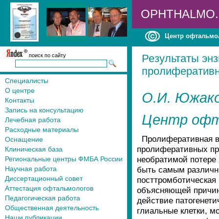
OPHTHALMO
Центр офтальмо
поиск по сайту
Результаты эн
пролиферативн
Специалисты
О центре
О.И. Южако
Контакты
Запись на консультацию
Центр офт
Лечебная работа
Расходные материалы
Пролиферативная ви
Оснащение
пролиферативных про
Клиническая база
необратимой потере 
Региональные центры ФМБА России
Научная работа
быть самым различны
Диссертационный совет
посттромботическая 
Аттестация офтальмологов
объясняющей причины
Педагогическая работа
действие патогенети
Общественная деятельность
глиальные клетки, м
Наши публикации