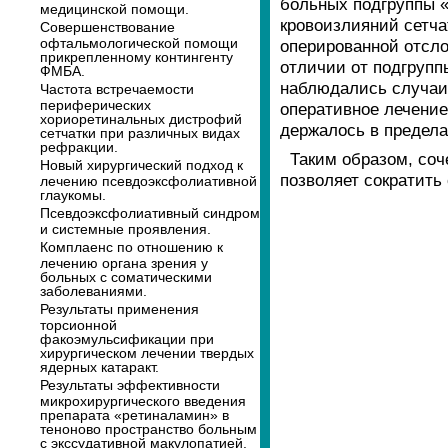
больных подгруппы «
медицинской помощи.
кровоизлияний сетча
Совершенствование
офтальмологической помощи
оперированной отсло
прикрепленному контингенту
отличии от подгрупп
ФМБА.
наблюдались случаи 
Частота встречаемости
периферических
оперативное лечение
хориоретинальных дистрофий
держалось в предела
сетчатки при различных видах
рефракции.
Таким образом, со
Новый хирургический подход к
позволяет сократить
лечению псевдоэксфолиативной
глаукомы.
Псевдоэксфолиативный синдром
и системные проявления.
Комплаенс по отношению к
лечению органа зрения у
больных с соматическими
заболеваниями.
Результаты применения
торсионной
факоэмульсификации при
хирургическом лечении твердых
ядерных катаракт.
Результаты эффективности
микрохирургического введения
препарата «ретиналамин» в
теноново пространство больным
с экссудативной макулопатией.