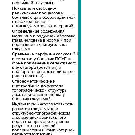
первичной глаукомы.
Показатели свободно-
радикальных процессов у
больных с циклохориоидальной
отслойкой после
антиглаукоматозных операций.
Определение содержания
меланина в радужной оболочке
глаза человека в норме и при
первичной открытоугольной
глаукоме.
Сравнение перфузии сосудов ЗН
и сетчатки у больных ПОУГ на
фоне применения селективного
в-блокатора (бетоптик) и
препарата простогландинового
ряда (траватан).
Стереометрические и
интегральные показатели
топографической структуры
диска зрительного нерва у
больных глаукомой.
Индикаторы информативности
развития глаукомы при
структурно-топографическом
анализе диска зрительного
нерва (на примере изучения
результатов лазерной
поляриметрии и компьютерной
ретинотомографии).