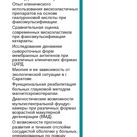
Опыт клинического
использования вискоэластичных
препаратов на основе
гиалуроновой кислоты при
факоэмульсификации.
Сравнительная оценка
современных вискоэластиков
при факоэмульсификации
катаракты.
Исследование динамики
сывороточных форм
мембранных антигенов при
различных клинических формах
ЦХРД.
Миопия и ее зависимость от
экологической ситуации в г.
Саратове.
Функциональная реабилитация
больных глаукомой методом
магнитохромотерапии.
Диагностические возможности
мультиспектральной фундус-
камеры при различных формах
возрастной макулярной
дегенерации (ВМД).
О возможности прогноза
развития и течения отслойки
сосудистой оболочки у больных,
оперированных по поводу