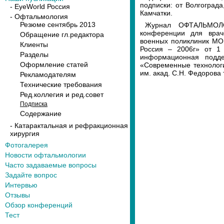
подписки: от Волгоград
- EyeWorld Россия
Камчатки.
- Офтальмология
Резюме сентябрь 2013
Журнал ОФТАЛЬМОЛО
конференции для враче
Обращение гл.редактора
военных поликлиник МО
Клиенты
Россия – 2006г» от 1 
Разделы
информационная подде
Оформление статей
«Современные технолог
им. акад. С.Н. Федорова
Рекламодателям
Технические требования
Ред.коллегия и ред.совет
Подписка
Содержание
- Катарактальная и рефракционная
хирургия
Фотогалерея
Новости офтальмологии
Часто задаваемые вопросы
Задайте вопрос
Интервью
Отзывы
Обзор конференций
Тест