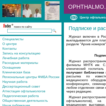
OPHTHALMO
Центр офтальмо
поиск по сайту
Подписке и ра
Журнал включен в Рос
Специалисты
выкладываются для платн
О центре
разделе "Архив номеров"
Контакты
Запись на консультацию
Подпис
Лечебная работа
Журнал распространя
Расходные материалы
филиалы МНТК им. С.
Оснащение
клинический госпитал
Клиническая база
получают библиотеки 
рассылка по извест
Региональные центры ФМБА России
медицинского оборудо
Научная работа
конференциях, семинар
Диссертационный совет
любом отделении связи н
Аттестация офтальмологов
через редакцию.
Педагогическая работа
Журнал распространяет
Общественная деятельность
офтальмологов), на 
медицинских выставках
Наши публикации