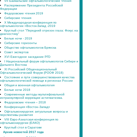
VII Байкальские офтальмологические чтения
Распоряжение Президента Российской
Федерации
Федоровские чтения 2019
Сибирские чтения
X Международная конференция по
офтальмологии «Восток-Запад -2019
Круглый стол "Передний отрезок глаза: Фокус на
диагностику"
Белые ночи - 2019
Сибирские горизонты
Общество офтальмологов Брянска
Совет экспертов
XVI Ежегодное заседание РГО
I Национальный форум офтальмологов Сибири и
Дальнего Востока
XI Российский Общенациональный
Офтальмологический Форум (РООФ 2018)
Состояние и пути совершенствования качества
офтальмологической помощи в регионах России
Общая и военная офтальмология
Белые ночи 2018
Современные методы мультифокальной
интраокулярной коррекции астигматизма.
Федоровские чтения – 2018
Конференция «Восток–Запад»
Офтальмохирургия: актуальные вопросы и
перспективы развития
VIII Евро-Азиатская конференция по
офтальмохирургии (ЕАКО)
Круглый стол в Саратове
Архив новостей 2017 года