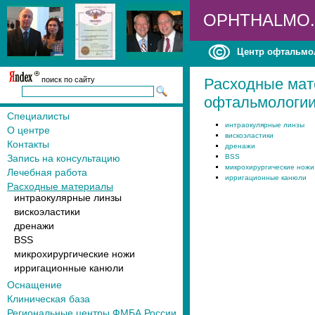
OPHTHALMO
Центр офтальмо
поиск по сайту
Расходные мат
офтальмологи
Специалисты
интраокулярные линзы
О центре
вискоэластики
Контакты
дренажи
Запись на консультацию
BSS
микрохирургические ножи
Лечебная работа
ирригационные канюли
Расходные материалы
интраокулярные линзы
вискоэластики
дренажи
BSS
микрохирургические ножи
ирригационные канюли
Оснащение
Клиническая база
Региональные центры ФМБА России