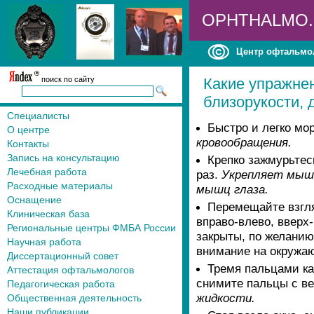
OPHTHALMO
Центр офтальмо
поиск по сайту
Какие упражне
близорукости, 
Специалисты
Быстро и легко мор
О центре
кровообращения.
Контакты
Запись на консультацию
Крепко зажмурьтесь
Лечебная работа
раз.
Укрепляет мышц
Расходные материалы
мышц глаза.
Оснащение
Перемещайте взгляд
Клиническая база
вправо-влево, вверх
Региональные центры ФМБА России
закрыты, по желанию
Научная работа
внимание на окружа
Диссертационный совет
Тремя пальцами ка
Аттестация офтальмологов
снимите пальцы с ве
Педагогическая работа
жидкости.
Общественная деятельность
Наши публикации