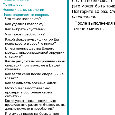
Стоя возле окна, 
Фотогалерея
(это может быть точк
Новости офтальмологии
Повторите 10 раз.
Сн
Часто задаваемые вопросы
расстоянии.
Что такое катаракта?
После выполнения к
Как удаляют катаракту?
течение минуты.
Как выбрать хрусталик?
Что такое пресбиопия?
Какой факоэмульсификатор Вы
используете в своей клинике?
В чем преимущества Вашего
метода микроинвазивной хирургии
глаукомы?
Какие результаты микроинвазивных
операций при глаукоме в Вашей
клинике?
Как вести себя после операции на
глазах?
Как закапывать глазные капли?
Можно ли самостоятельно
проверить состояние своей
сетчатки?
Какие упражнения способствуют
профилактике развития близорукости,
дальнозоркости и пресбиопии?
Кто имеет право на бесплатное