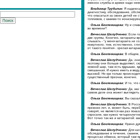
именно службы в армии надо нем
Владимир Трубилин:
Я надеюсь,
диагностику, обследование, обсл
что опасаться за своих детей не с
топливом, с какими-то ионизирую
Ольга Беклемищева:
Ну и слав
во времени?
Вячеслав Шелудченко:
Если го
две группы. Конечно, катаракты в
слышать - "у меня катаракта не с
помутнело, тем, естественно, сте
от такого понятия - зрелая катара
Ольга Беклемищева:
В общем, п
Вячеслав Шелудченко:
Да, они
поэтому они больше выделяют, ска
земной шар, там есть ядрышко, ядр
смешанная. И нужно иметь в виду
высокой. Но как только происходи
существенный признак, конечно.
Ольга Беклемищева:
И то, что
Вячеслав Шелудченко:
Да, как
самом деле она может выглядеть 
Ольга Беклемищева:
Вы сказал
Вячеслав Шелудченко:
В Росси
прежних лет, и, может быть, пере
говорят, не является как раз пока
спросили, как нужно четырехлетне
Вот точно так же и катарактой: ка
Ольга Беклемищева:
Нужно дум
Вячеслав Шелудченко:
Для нач
обследование в течение, скажем,
процессах обмена, который там пр