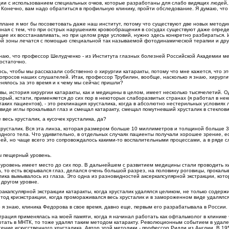
ции с использованием специальных очков, которые разработаны для слабо видящих людей,
Конечно, вам надо обратиться в профильную клинику, пройти обследование. Я думаю, чт
плане я мог бы посоветовать даже наш институт, потому что существуют две новых методи
занная с тем, что при острых нарушениях кровообращения в сосудах существуют даже опре
ие их восстанавливать, но при целом ряде условий, нужно здесь конкретно разбираться. 
ой зоны лечатся с помощью специальной так называемой фотодинамической терапии и дру
аю, что профессор Шелудченко - из Института глазных болезней Российской Академии ме
остаточно.
ось, чтобы мы рассказали собственно о хирургии катаракты, потому что мне кажется, что э
опросов наших слушателей. Итак, профессор Трубилин, вообще, насколько я знаю, хирурги
менялось за это время и к чему мы сейчас пришли?
вы, история хирургии катаракты, как и медицины в целом, имеет несколько тысячелетий. 
орый, кстати, применяется до сих пор в некоторых слаборазвитых странах (я работал в не
таких пациентов), - это реклинация хрусталика, когда в абсолютно нестерильных условиях 
виде иглы прокалывал глаз и смещал катаракту, смещал помутневший хрусталик в стеклов
 весь хрусталик, а кусочек хрусталика, да?
хрусталик. Вся эта линза, которая размером больше 10 миллиметров и толщиной больше 
идного тела. Что удивительно, в отдельных случаях пациенты получали хорошее зрение, ес
ей, но чаще всего это сопровождалось какими-то воспалительными процессами, а в ряде с
ы пещерный уровень.
 уровень имеет место до сих пор. В дальнейшем с развитием медицины стали проводить х
 то есть вскрывался глаз, делался очень большой разрез, на половину роговицы, прокалы
ика вымывалось из глаза. Это одна из разновидностей аксеркапсулярной экстракции, кото
 другом уровне.
капсулярной экстракции катаракты, когда хрусталик удалялся целиком, не только содержи
етод криэкстракции, когда промораживался весь хрусталик и в замороженном виде удалялс
 я знаю, клиника Федорова в свое время, давно еще, первым его разрабатывала в России.
трация применялась на моей памяти, когда я начинал работать как офтальмолог в клинике
ботать в МНТК, то тоже удалял таким методом катаракту. Революционным событием в удале
ение искусственного хрусталика. Автор этой методики - профессор Ридли из Англии. В 19