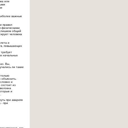
вма или
ными
ми
наиболее важные
 и правил
ся физическими
 слишком общий
тирует человека
олета и
ств, повышающих
 требует
ых начальных
аз. Вы,
учались ли такие
 только
 объяснить.
ословно и
 состоит из
 волокна
которые и
.
уть при авариях
 - при
так страшно, как