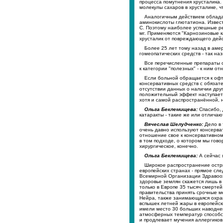
процесса помутнения хрусталика. 
молекулы сахаров в хрусталике, ч
Аналогичным действием обладае
аминокислоты глютатиона. Извест
С. Поэтому наиболее успешные ре
мг. Применяются "Карнозиновые к
хрусталик от повреждающего дейс
Более 25 лет тому назад в аме
гомеопатических средств - так на
Все перечисленные препараты от
к категории "полезных" - к ним от
Если больной обращается к офт
консервативных средств с обязат
отсутствии данных о наличии дру
положительный эффект наступает т
хотя и самой распространённой, 
Ольга Беклемищева:
Спасибо, 
катаракты - такие же или отличаю
Вячеслав Шелудченко:
Дело в 
очень давно используют консерва
отношение свое к консервативно
в том подходе, о котором мы гово
хирургическое, конечно.
Ольга Беклемищева:
А сейчас 
Широкое распространение остр
европейских странах - прямое сл
Всемирной Организации Здравоохр
здоровье землян скажется лишь в
только в Европе 35 тысяч смерте
правительства принять срочные м
Нейра, также занимающаяся охран
вспышек летней жары в европейск
имели место 30 больших наводнен
атмосферных температур способс
и продлевает мучения аллергиков,