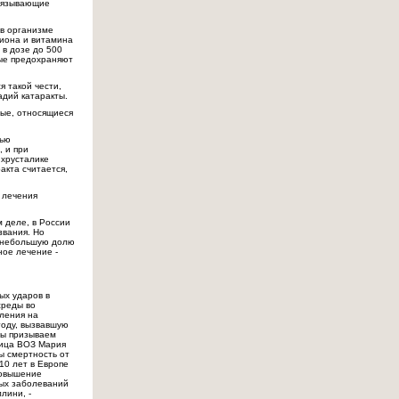
связывающие
 в организме
тиона и витамина
 в дозе до 500
рые предохраняют
 такой чести,
адий катаракты.
ные, относящиеся
щью
, и при
 хрусталике
акта считается,
 лечения
м деле, в России
звания. Но
, небольшую долю
ное лечение -
ых ударов в
среды во
ления на
году, вызвавшую
Мы призываем
ница ВОЗ Мария
ы смертность от
10 лет в Европе
повышение
ных заболеваний
лини, -