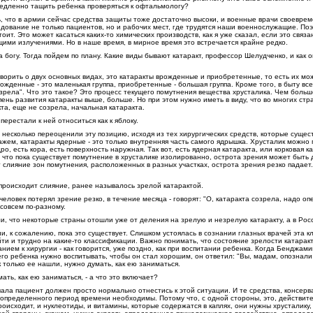
едленно тащить ребенка проверяться к офтальмологу?
 что в армии сейчас средства защиты тоже достаточно высоки, и военные врачи своевре
едование не только пациентов, но и рабочих мест, где трудятся наши военнослужащие. По
тоит. Это может касаться каких-то химических производств, как я уже сказал, если это связ
щими излучениями. Но в наше время, в мирное время это встречается крайне редко.
а богу. Тогда пойдем по плану. Какие виды бывают катаракт, профессор Шелудченко, и как 
ворить о двух основных видах, это катаракты врожденные и приобретенные, то есть их мо
рожденные - это маленькая группа, приобретенные - большая группа. Кроме того, в быту вс
озрела". Что это такое? Это процесс текущего помутнения вещества хрусталика. Чем больш
пень развития катаракты выше, больше. Но при этом нужно иметь в виду, что во многих ст
кта, еще не созрела, начальная катаракта.
ерестали к ней относиться как к яблоку.
 несколько переоценили эту позицию, исходя из тех хирургических средств, которые сущес
жем, катаракты ядерные - это только внутренняя часть самого ядрышка. Хрусталик можно 
о, есть кора, есть поверхность наружная. Так вот, есть ядерная катаракта, или корковая к
, что пока существует помутнение в хрусталике изолированно, острота зрения может быть
т слияние зон помутнения, расположенных в разных участках, острота зрения резко падает.
 происходит слияние, ранее называлось зрелой катарактой.
 человек потерял зрение резко, в течение месяца - говорят: "О, катаракта созрела, надо оп
совсем по-разному.
и, что некоторые страны отошли уже от деления на зрелую и незрелую катаракту, а в Росс
и, к сожалению, пока это существует. Слишком устоялась в сознании глазных врачей эта 
йти и трудно на какие-то классификации. Важно понимать, что состояние зрелости катарак
занием к хирургии - как говорится, уже поздно, как при воспитании ребенка. Когда Бенджам
го ребенка нужно воспитывать, чтобы он стал хорошим, он ответил: "Вы, мадам, опознали 
к только ее нашли, нужно думать, как ею заниматься.
ать, как ею заниматься, - а что это включает?
ала пациент должен просто нормально отнестись к этой ситуации. И те средства, консерв
 определенного период времени необходимы. Потому что, с одной стороны, это, действите
оисходит, и нуклеотиды, и витамины, которые содержатся в каплях, они нужны хрусталику, 