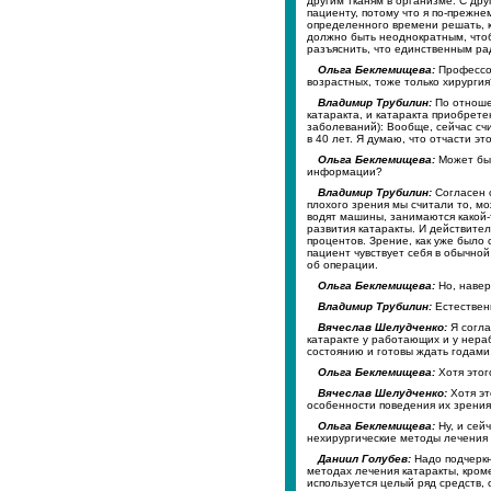
другим тканям в организме. С др
пациенту, потому что я по-прежне
определенного времени решать, ка
должно быть неоднократным, чтоб
разъяснить, что единственным ра
Ольга Беклемищева:
Профессор
возрастных, тоже только хирургия
Владимир Трубилин:
По отношен
катаракта, и катаракта приобрете
заболеваний): Вообще, сейчас счи
в 40 лет. Я думаю, что отчасти эт
Ольга Беклемищева:
Может быт
информации?
Владимир Трубилин:
Согласен с
плохого зрения мы считали то, мо
водят машины, занимаются какой-т
развития катаракты. И действител
процентов. Зрение, как уже было 
пациент чувствует себя в обычной
об операции.
Ольга Беклемищева:
Но, навер
Владимир Трубилин:
Естественн
Вячеслав Шелудченко:
Я согла
катаракте у работающих и у нера
состоянию и готовы ждать годами
Ольга Беклемищева:
Хотя этог
Вячеслав Шелудченко:
Хотя эт
особенности поведения их зрения
Ольга Беклемищева:
Ну, и сей
нехирургические методы лечения
Даниил Голубев:
Надо подчеркн
методах лечения катаракты, кром
используется целый ряд средств,