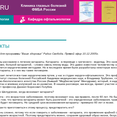
Клиника глазных болезней
.RU
ФМБА России
логии
Кафедра офтальмологии
АКТЫ
для программы "Ваше здоровье" Радио Свобода. Прямой эфир 10.12.2005г.
ы расскажем о лечении катаракты. Катаракта - в переводе с греческого - водопад. Это на
овек, больной катарактой, - словно сквозь пленку воды. Это давно известное человечеству 
ечится хирургическими методами. Но в последнее время были разработаны некоторые кон
таракты, и о них мы также поговорим.
ракт лечится все-таки хирургическим путем, у нас в студии хирурги-офтальмологи. Это пр
титут глазных болезней Российской Академии медицинских наук, и Владимир Трубилин, г
-биологического агентства России (бывший "Медбиоэкстрем" Минздрава), который, я над
тах и влиянии излучений на их развитие. В нашем разговоре, как всегда, примет участие 
рт профессор Даниил Борисович Голубев.
р Шелудченко, когда возникает катаракта?
та - это возрастное заболевание, поэтому возникает она, как правило, после 60 лет. Но б
в том, что причина катаракты может быть различной - это определенные заболевания, тра
будет поговорить. Но средний срок возникновения катаракты - примерно 60 лет и позже.
ак-то приготовиться к этому процессу, предотвратить его?
нь сложно, потому что если говорить о заболевании - катаракта, это проявление крайней 
таракте возрастной. Поэтому предотвратить можно, сохраняя здоровый образ жизни, безусл