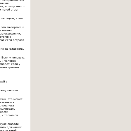
чайшие
ия, и люди много
о им об этом
 операцию, и что
это во-первых, и
ественно,
ном освещении,
остоянно
 вот если острота
 из-за катаракты,
 Если у человека
, и человек
оборот, если у
-таки признак
дей в
зводства или
ичин, это может
анчивается.
альмолога
осцировать
чности
 и только он
 уже сказали,
азать для наших
 после какой