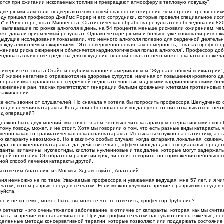
ются при сжигании ископаемых топлив и превращают атмосферу в тепловую ловушку".
две рюмки алкоголя, подвергаются меньшей опасности ожирения, чем строгие трезвенник
оду пришел профессор Джеймс Рорер и его сотрудники, которые провели специальное исс
о" в Рочестере, штат Миннесота. Статистическая обработка результатов обследования 82
, выпивавшие по рюмке алкоголя в день, на 54 процента меньше рисковали ожирением, че
акже давали приемлемый результат. Однако четыре рюмки и больше уже повышали риск о
дыдущие исследования показывали, что немного алкоголя полезно для сердечной деятельн
ежду алкоголем и ожирением. "Это совершенно новая закономерность, - сказал профессор
жением риска ожирения и объясняется кардиологическая польза алкоголя". Профессор доба
ендовать в качестве средства для похудения, полный отказ от него может оказаться нежел
ниверситете штата Огайо и опубликованное в американском "Журнале общей психиатрии", 
й жизни негативно отражаются на здоровье супругов, начиная от повышения кровяного д
и организма справляться с сердечной недостаточностью и другими кардиологическими бол
аживление ран, так как препятствуют генерации белыми кровяными клетками протеиновых 
 заживлении.
же есть звонки от слушателей. Но сначала я хотела бы попросить профессора Шелудченко с
тодов лечения катаракты. Когда они обоснованны и когда нужно от них отказываться, нев
ед операцией?
должно быть двух мнений, мы точно знаем, что вылечить катаракту консервативными спос
тому поводу, может, и не стоит. Хотя мы говорили о том, что есть разные виды катаракты, 
енно какая-то травматическая локальная катаракта. И ссылаться нужно на статистику, а с
ю катаракту невозможно. Но в каких-то особых случаях, когда катаракта локальная, скажем,
вида, осложненная катаракта, да, действительно, эффект иногда дают специальные средст
иданты, витамины, нуклеотиды, кислоты нуклеиновые и так далее, которые могут задержать
оторой он возник. Об обратном развитии вряд ли стоит говорить, но торможения небольшо
ной способ лечения катаракты другой.
 ответим Анатолию из Москвы. Здравствуйте, Анатолий.
еня немножко не по теме. Уважаемые профессора и уважаемая ведущая, мне 57 лет, и я чит
атки, потом разрыв, сосудов сетчатки. Если можно улучшить зрение с разрывом сосудов се
луйста.
ос и не по теме, может быть, вы можете что-то ответить, профессор Трубелин?
сетчатки - это очень тяжелое заболевание, в отличие от катаракты, которая, как мы счит
ать - и зрение восстанавливается. При дистрофии сетчатки наступают очень тяжелые, н
деленные методы консервативной терапии, которые позволяют или поддержать состояние 