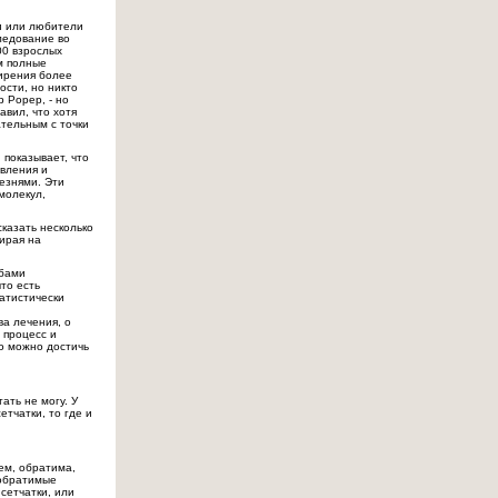
и или любители
ледование во
00 взрослых
м полные
жирения более
ости, но никто
 Рорер, - но
вил, что хотя
ательным с точки
показывает, что
авления и
езнями. Эти
молекул,
казать несколько
зирая на
обами
что есть
татистически
ва лечения, о
 процесс и
го можно достичь
ать не могу. У
тчатки, то где и
аем, обратима,
еобратимые
сетчатки, или