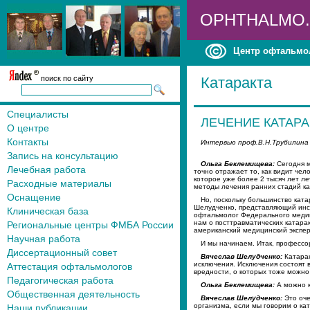
OPHTHALMO
Центр офтальмо
поиск по сайту
Катаракта
Специалисты
ЛЕЧЕНИЕ КАТАР
О центре
Контакты
Интервью проф.В.Н.Трубилина 
Запись на консультацию
Ольга Беклемищева:
Сегодня м
Лечебная работа
точно отражает то, как видит чел
которое уже более 2 тысяч лет л
Расходные материалы
методы лечения ранних стадий ка
Оснащение
Но, поскольку большинство ката
Шелудченко, представляющий инс
Клиническая база
офтальмолог Федерального медико
нам о посттравматических катарак
Региональные центры ФМБА России
американский медицинский экспе
Научная работа
И мы начинаем. Итак, профессо
Диссертационный совет
Вячеслав Шелудченко:
Катарак
исключения. Исключения состоят 
Аттестация офтальмологов
вредности, о которых тоже можно 
Педагогическая работа
Ольга Беклемищева:
А можно к
Общественная деятельность
Вячеслав Шелудченко:
Это оче
организма, если мы говорим о ка
Наши публикации