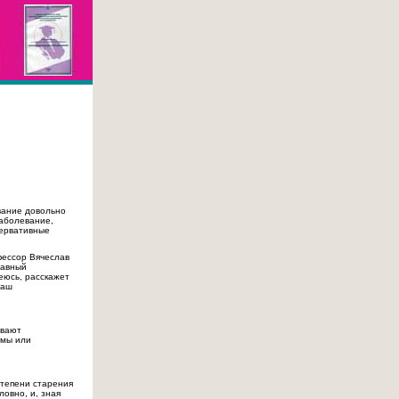
звание довольно
заболевание,
сервативные
офессор Вячеслав
лавный
еюсь, расскажет
наш
ывают
вмы или
степени старения
овно, и, зная