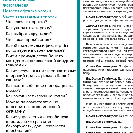
свою наследственность, еще больш
Фотогалерея
вредности какие-либо, - естеств
приспособлениями на вредных про
Новости офтальмологии
заболеваниями, как сахарный диа
Часто задаваемые вопросы
Ольга Беклемищева:
А сейчас 
рекомендации по профилактике к
Что такое катаракта?
Даниил Голубев:
Их очень мног
Как удаляют катаракту?
здорового образа жизни: не кури
упражнениями, стараться защитит
Как выбрать хрусталик?
характер и направлены на профила
от возникновения катаракты, но 
Что такое пресбиопия?
Есть и немаловажные специальн
Какой факоэмульсификатор Вы
микроволновых излучений - как а
используете в своей клинике?
светочувствительность тканей (э
противозачаточных средств, стер
В чем преимущества Вашего
контроль за уровнем сахара кров
метода микроинвазивной хирургии
проявлений диабета, который явл
глаукомы?
Ольга Беклемищева:
Профессор
насколько мне известно, занимали
Какие результаты микроинвазивных
вещи?
операций при глаукоме в Вашей
Владимир Трубилин:
Да, я согл
клинике?
микроволновое воздействие, это 
Как вести себя после операции на
Катаракта - это помутнение хруст
считают катаракту такой помутнев
глазах?
строго упорядоченных волокон, к
образуются вновь и вновь. И вот 
Как закапывать глазные капли?
вызывают катаракту. Поэтому люб
Можно ли самостоятельно
В нашей практике мы встречаем
проверить состояние своей
на атомных объектах или у лиц, 
воздействии химических каких-то 
сетчатки?
Ольга Беклемищева:
То есть э
Какие упражнения способствуют
профилактике развития
Владимир Трубилин:
Да.
близорукости, дальнозоркости и
Ольга Беклемищева:
Профессор
пресбиопии?
Вячеслав Шелудченко:
Единств