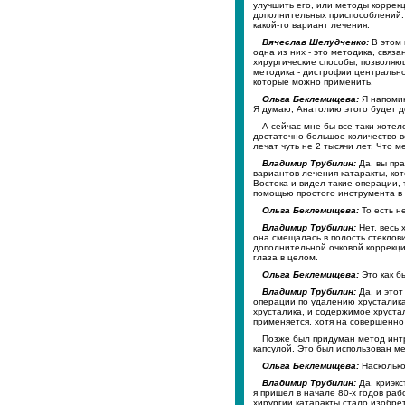
улучшить его, или методы коррек
дополнительных приспособлений. 
какой-то вариант лечения.
Вячеслав Шелудченко:
В этом 
одна из них - это методика, свя
хирургические способы, позволяющ
методика - дистрофии центральн
которые можно применить.
Ольга Беклемищева:
Я напомин
Я думаю, Анатолию этого будет д
А сейчас мне бы все-таки хотел
достаточно большое количество в
лечат чуть не 2 тысячи лет. Что 
Владимир Трубилин:
Да, вы пра
вариантов лечения катаракты, кот
Востока и видел такие операции, 
помощью простого инструмента в 
Ольга Беклемищева:
То есть не
Владимир Трубилин:
Нет, весь 
она смещалась в полость стеклов
дополнительной очковой коррекци
глаза в целом.
Ольга Беклемищева:
Это как б
Владимир Трубилин:
Да, и этот
операции по удалению хрусталика,
хрусталика, и содержимое хрустал
применяется, хотя на совершенно
Позже был придуман метод интра
капсулой. Это был использован м
Ольга Беклемищева:
Насколько
Владимир Трубилин:
Да, криэкс
я пришел в начале 80-х годов ра
хирургии катаракты стало изобрет