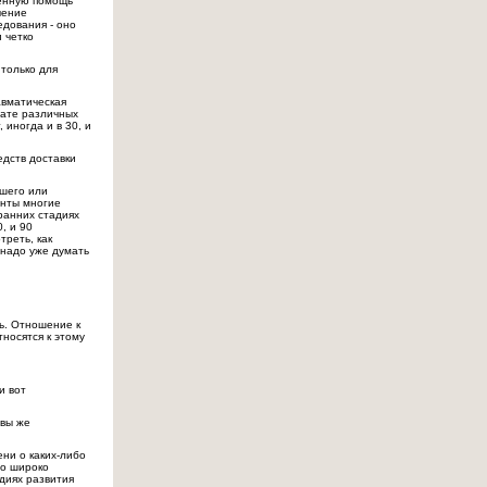
ленную помощь
чение
едования - оно
 четко
только для
авматическая
тате различных
 иногда и в 30, и
едств доставки
ошего или
енты многие
 ранних стадиях
, и 90
треть, как
 надо уже думать
ь. Отношение к
носятся к этому
и вот
овы же
ени о каких-либо
но широко
диях развития