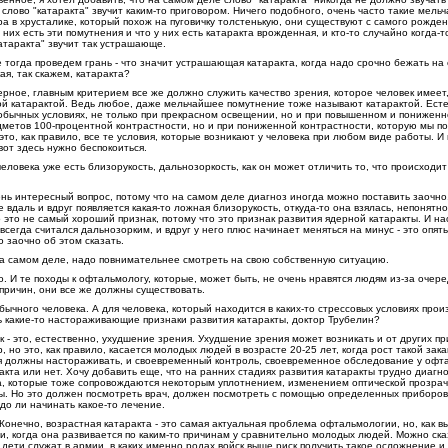
слово "катаракта" звучит каким-то приговором. Ничего подобного, очень часто такие мель
а в хрусталике, который похож на пуговичку толстенькую, они существуют с самого рожден
у них есть эти помутнения и что у них есть катаракта врожденная, и кто-то случайно когда-т
катаракта" звучит так устрашающе.
 тогда проведем грань - что значит устрашающая катаракта, когда надо срочно бежать на
я, так скажем, катаракта?
ерное, главным критерием все же должно служить качество зрения, которое человек имеет, 
ой катарактой. Ведь любое, даже мельчайшее помутнение тоже называют катарактой. Ест
еобычных условиях, не только при прекрасном освещении, но и при повышенном и понижен
дметов 100-процентной контрастности, но и при пониженной контрастности, которую мы п
 это, как правило, все те условия, которые возникают у человека при любом виде работы. И
вот здесь нужно беспокоиться.
еловека уже есть близорукость, дальнозоркость, как он может отличить то, что происходит
нь интересный вопрос, потому что на самом деле диагноз иногда можно поставить заочно.
 вдаль и вдруг появляется какая-то ложная близорукость, откуда-то она взялась, непонятно
 это не самый хороший признак, потому что это признак развития ядерной катаракты. И на
всегда считался дальнозорким, и вдруг у него плюс начинает меняться на минус - это опять
о заочно об этом сказать.
на самом деле, надо повнимательнее смотреть на свою собственную ситуацию.
. И те походы к офтальмологу, которые, может быть, не очень нравятся людям из-за очере
 причин, они все же должны существовать.
бычного человека. А для человека, который находится в каких-то стрессовых условиях прои
ть какие-то настораживающие признаки развития катаракты, доктор Трубелин?
к - это, естественно, ухудшение зрения. Ухудшение зрения может возникать и от других пр
, но это, как правило, касается молодых людей в возрасте 20-25 лет, когда рост такой зак
 должны настораживать, и своевременный контроль, своевременное обследование у офт
ракта или нет. Хочу добавить еще, что на ранних стадиях развития катаракты трудно диагн
а, которые тоже сопровождаются некоторым уплотнением, изменением оптической прозра
ты. Но это должен посмотреть врач, должен посмотреть с помощью определенных приборов,
адо ли начинать какое-то лечение.
Конечно, возрастная катаракта - это самая актуальная проблема офтальмологии, но, как вы
аи, когда она развивается по каким-то причинам у сравнительно молодых людей. Можно ск
 дети служат в армии, в каких именно родах войск выше риск получить такое осложнение и