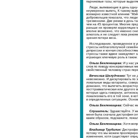
парниковые газы, которые выделя
Люди, выпивающие в день одну-
неумеренно выпить. К такому выв
всемирно известной клинике "Мэй
добровольцев показала, что люди
трезвенники. Две рюмки в день т
чем на 45 процентов. Многие пре
раньше не проверял корреляции м
вполне возможно, что именно сни
алкоголь и не следует пока реком
зрения потери веса.
Исследование, проведенное в у
стрессы неблагополучной семейно
депрессии и кончая способностям
стрессы также вдвое замедляют з
играющих ключевую роль в таком
Ольга Беклемищева:
И у нас у
слов по поводу консервативных ме
свойственный человеку страх пер
Вячеслав Шелудченко:
Тут не 
невозможно. И дискутировать по э
локальные виды катаракты, соверш
доказано, что вылечить возрастну
посттравматическая или другого 
которых здесь говорили, антиокс
локализовать его в той зоне, в к
в определенных ситуациях. Основ
Ольга Беклемищева:
Сейчас мы
Слушатель:
Здравствуйте. У м
меня была сначала дистрофия сетч
каким образом, подскажите, пожа
Ольга Беклемищева:
Хотя вопр
Владимир Трубилин:
Дистрофия 
потому что мы можем проопериров
изменения, хотя существуют опре