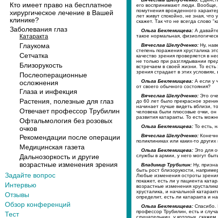
Кто имеет право на бесплатное
его воспринимают люди. Вообще, 
помутнения врожденного характер
хирургическое лечение в Вашей
лет живут спокойно, не зная, что 
клинике?
скажет. Так что не всегда слово "
Заболевания глаз
Ольга Беклемищева:
А давайте
такое нормальная, физиологическа
Катаракта
Глаукома
Вячеслав Шелудченко:
Ну, нав
степень поражения хрусталика эт
Сетчатка
качество зрения проверяется в н
не только при разглядывании пре
Близорукость
встречаем в своей жизни. То есть
зрения страдает в этих условиях, 
Послеоперационные
Ольга Беклемищева:
А если у ч
осложнения
от своего обычного состояния?
Глаза и инфекция
Вячеслав Шелудченко:
Это оче
Растения, полезные для глаз
до 60 лет было прекрасное зрение
начинает лучше видеть вблизи, то
Отвечает профессор Трубилин
человека были плюсовые очки, он 
развития катаракты. То есть можн
Офтальмология без розовых
Ольга Беклемищева:
То есть, 
очков
Вячеслав Шелудченко:
Конечно
Рекомендации после операции
поликлиниках или каких-то других
Медицинская газета
Ольга Беклемищева:
Это для о
службы в армии, у него могут бы
Дальнозоркость и другие
возрастные изменения зрения
Владимир Трубилин:
Ну, призна
быть рост близорукости, например
Задайте вопрос
Любые изменения остроты зрения
покажет, есть ли у пациента ката
Интервью
возрастные изменения хрусталик
хрусталика, и начальной катарак
Отзывы
определит, есть ли катаракта и н
Обзор конференций
Ольга Беклемищева:
Спасибо. 
профессор Трубилин, есть и случ
Тест
слушательниц, у которых, скажем,