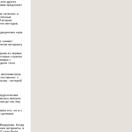
 или других
о вам предложат
ки лечения, и
деленные
И вторая
гих методов,
дицинских наук.
то снимет
чески катаракту
Одним из первых
которых странах
лекарь с
идное тело.
3 миллиметров,
тественно, с
лучае - потерей
ирургические
валась капсула
рая до сих пор
мое его, но и с
я целиком.
 Федорова. Когда
нии катаракты, в
52 году была