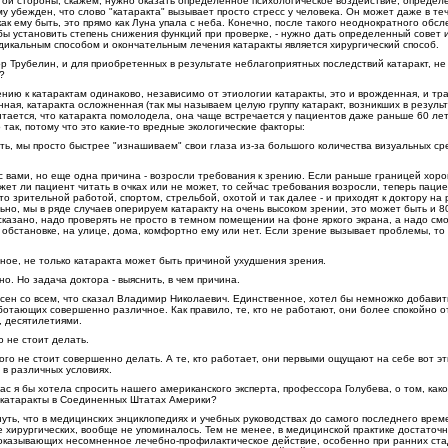
угой стороны, скажем, нужно оказать определенное психологическое воздействие, опреде
му убежден, что слово "катаракта" вызывает просто стресс у человека. Он может даже в те
к ему быть, это прямо как Луна упала с неба. Конечно, после такого неоднократного обсл
ы установить степень снижения функций при проверке, - нужно дать определенный совет и
дикальным способом и окончательным лечения катаракты является хирургический способ.
 Трубелин, и для приобретенных в результате неблагоприятных последствий катаракт, не 
?
ию к катарактам одинаково, независимо от этиологии катаракты, это и врожденная, и тр
нная, катаракта осложненная (так мы называем целую группу катаракт, возникших в резуль
тается, что катаракта помолодела, она чаще встречается у пациентов даже раньше 60 лет,
о так, потому что это какие-то вредные экологические факторы:
ь, мы просто быстрее "изнашиваем" свои глаза из-за большого количества визуальных ср
 вами, но еще одна причина - возросли требования к зрению. Если раньше границей хор
жет ли пациент читать в очках или не может, то сейчас требования возросли, теперь паци
о зрительной работой, спортом, стрельбой, охотой и так далее - и приходят к доктору на
ьно, мы в ряде случаев оперируем катаракту на очень высоком зрении, это может быть и 80
сказано, надо проверять не просто в темном помещении на фоне яркого экрана, а надо смо
 обстановке, на улице, дома, комфортно ему или нет. Если зрение вызывает проблемы, то
ное, не только катаракта может быть причиной ухудшения зрения.
о. Но задача доктора - выяснить, в чем причина.
сен со всем, что сказал Владимир Николаевич. Единственное, хотел бы немножко добавит
ботающих совершенно различное. Как правило, те, кто не работают, они более спокойно от
, десятилетиями.
о не стоит делать.
ого не стоит совершенно делать. А те, кто работает, они первыми ощущают на себе вот эт
 в различных условиях.
час я бы хотела спросить нашего американского эксперта, профессора Голубева, о том, как
 катаракты в Соединенных Штатах Америки?
уть, что в медицинских энциклопедиях и учебных руководствах до самого последнего врем
е хирургических, вообще не упоминалось. Тем не менее, в медицинской практике достаточ
 оказывающих несомненное лечебно-профилактическое действие, особенно при ранних ста