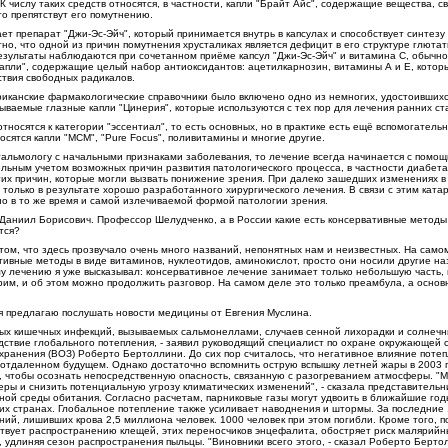
К числу таких средств относятся, в частности, капли "Брайт Айс", содержащие вещества, 
то препятствут его помутнению.
т препарат "Джи-Эс-Эйч", который принимается внутрь в капсулах и способствует синтезу
но, что одной из причин помутнения хрусталиках является дефицит в его структуре глюта
зультаты наблюдаются при сочетанном приёме капсул "Джи-Эс-Эйч" и витамина С, обычно
апли", содержащие целый набор антиоксидантов: ацетилкарнозин, витамины А и Е, кото
твия свободных радикалов.
риканские фармакологические справочники было включено одно из немногих, удостоившихся
зываемые глазные капли "Цинерия", которые используются с тех пор для лечения ранних ст
носятся к категории "эссентиал", то есть основных, но в практике есть ещё вспомогатель
носятся капли "МСМ", "Pure Focus", поливитамины и многие другие.
альмологу с начальными признаками заболевания, то лечение всегда начинается с помо
ельным учетом возможных причин развития патологического процесса, в частности диабета
гих причин, которые могли вызвать понижение зрения. При далеко зашедших изменениях в
олько в результате хорошо разработанного хирургического лечения. В связи с этим катар
но в то же время и самой излечиваемой формой патологии зрения.
Даниил Борисович. Профессор Шелудченко, а в России какие есть консервативные методы
тся?
том, что здесь прозвучало очень много названий, непонятных нам и неизвестных. На само
тивные методы в виде витаминов, нуклеотидов, аминокислот, просто они носили другие на
му лечению я уже высказывал: консервативное лечение занимает только небольшую часть
рим, и об этом можно продолжить разговор. На самом деле это только преамбула, а основ
я предлагаю послушать новости медицины от Евгения Муслина.
ых кишечных инфекций, вызываемых сальмонеллами, случаев сенной лихорадки и солнечн
едствие глобального потепления, - заявил руководящий специалист по охране окружающей 
анения (ВОЗ) Роберто Бертоллини. До сих пор считалось, что негативное влияние потеп
 отдаленном будущем. Однако достаточно вспомнить острую вспышку летней жары в 2003 
й, чтобы осознать непосредственную опасность, связанную с разогреванием атмосферы. "
еры и снизить потенциальную угрозу климатических изменений", - сказала представитель
ой среды обитания. Согласно расчетам, парниковые газы могут удвоить в ближайшие год
их странах. Глобальное потепление также усиливает наводнения и штормы. За последние 
ий, лишивших крова 2,5 миллиона человек. 1000 человек при этом погибли. Кроме того, 
твует распространению клещей, этих переносчиков энцефалита, обостряет риск малярий
 удлиняя сезон распространения пыльцы. "Виновники всего этого, - сказал Роберто Бертол