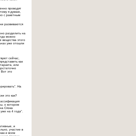
менно проводят
этому я думаю,
ано с ракетным
они развиваются
жно разделить на
егда можно
е вещества этого
ранах уже отошли
твуют сейчас,
представить как
атаракта, или
 достаточно
 Вот это
ерировать". На
ии это как?
классификация
ты, о котором
ина Спока
уже на 4 года".
ативные, и
льно, участие в
как и всем