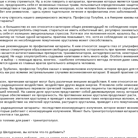
е к этому стремиться. Ну, а если говорить о катарактах, причинами которых является тра
енно, предохранять себя от возможных глазных травм, пользоваться определенными защит
изводствах и так далее. Ну, уж совсем нехорошо, если человек болен какими-то серьезны
бет или ревматизм, - здесь нужно тщательное лечение и профилактика этих заболеваний.
я хочу спросить нашего американского эксперта. Профессор Голубев, а в Америке каковы 
атаракты?
о, и большинство из них относится к категории общих рекомендаций по соблюдению норм
ть, не злоупотреблять спиртным, стараться не иметь избыточный вес, регулярно занимать
ь себя от излишних эмоциональных стрессов. Хотя все эти положения носят, казалось бы,
ктику не только одной катаракты, практика показывает, что, хотя их соблюдение не гаран
очевидное их несоблюдение помутнению хрусталика может способствовать.
ые рекомендации по профилактике катаракты. К ним относится: защита глаз от ультрафи
ктивных стимуляторов образования свободных радикалов; осторожность при приеме лекар
то касается антигистаминовых препаратов, транквилизаторов, антидепрессантов, некоторых
оидов). Не надо злоупотреблять содовыми напитками и пить много кофе. Особого внимания
и и выбор - с помощью врача, конечно, - наиболее оптимального метода лечения даже сам
яется одним из главных врагов зрительного аппарата человека.
 Трубилин, профессор Голубев сказал о микроволновом излучении, которое вредно для гл
сь как раз всякими экстремальными случаями возникновения катаракт. В вашей практике сл
асен, причинами катаракт могут быть различные внешние воздействия. К ним относится не
и радиационное воздействие, воздействие других видов энергии. Я позволю себе немножко
алика. Вы правильно перевели греческий термин, но многие пациенты так переводят его д
шей пленкой. На самом деле хрусталик представляет собой двояковыпуклую линзу, которая
оторые обеспечивают ее прозрачность. На протяжении жизни хрусталик продолжает расти,
поражение эпителия хрусталика и приводит к возникновению таких непрозрачных волокон, 
ое воздействие на эпителий хрусталика, растущего хрусталика, приводит к его помутнению
 радиационные катаракты - последствия ионизирующего излучения, которое может возникн
которые работают с ионизирующим излучением. Может быть тринитротолуоловая катаракта
агентов и так далее.
то топливо для ракет - тринитротолуол.
 Шелудченко, вы хотели что-то добавить?
енное, я хотел добавить, что на самом деле слово "катаракта" никогда не должно звучать 