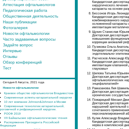
Кандидатская диссерта
Аттестация офтальмологов
хирургического лечения
катаракты на основе ра
Педагогическая работа
Бессонов Игорь Леонидо
Общественная деятельность
Кандидатская диссерта
комбинированного хирур
Наши публикации
осложненной катаракты 
Фотогалерея
имплантации металличе
Щукин Станислав Юрьев
Новости офтальмологии
Докторская диссертация
Часто задаваемые вопросы
повышению функциональ
коррекции аномалий ре
Задайте вопрос
Пузикова Ольга Анатоль
Интервью
Кандидатская диссертац
эндотелиально-эпители
Отзывы
Расческов Александр Юр
Обзор конференций
Кандидатская диссертац
имплантации клапанной 
Тест
глаукомы»
Шилова Татьяна Юрьевн
Докторская диссертация
офтальмологических нар
Сегодня
6
Августа, 2021 года
энцефалопатией»
Новости офтальмологии
Рамазанова Лия Шамиль
Докторская диссертаци
Краевое общество офтальмологов Владивостока
хронических сосудистых
Современные аспекты катарактальной хирургии
Пожарицкий Михаил Дми
10 лет компании Johnson&Johnson в Москве
Докторская диссертация
Современные технологии катарактальной,
нарушений зрительной с
роговичной и рефракционной хирургии.
сочетанного применения
персонализированной аб
РООФ 2019
VII Байкальские офтальмологические чтения
Кулик Александр Владим
Кандидатская диссертац
Распоряжение Президента Российской
нерва в комплексной ди
Федерации