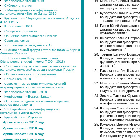
Маккаева Сакинат Магом
Федоровские чтения 2019
Докторская диссертация
Сибирские чтения
дисциркуляторной энце
X Международная конференция по
Курбатова Галина Анато
офтальмологии «Восток-Запад -2019
Кандидатская диссертац
Круглый стол "Передний отрезок глаза: Фокус на
терапии при первичной о
диагностику"
Гусев Юрий Александров
Белые ночи - 2019
Докторская диссертация
Сибирские горизонты
офтальмологии."
Общество офтальмологов Брянска
Филатова Галина Петров
Совет экспертов
Кандидатская диссертац
XVI Ежегодное заседание РГО
склероукрепляющих опе
исследование)."
I Национальный форум офтальмологов Сибири и
Дальнего Востока
Третьяк Евгения Борисов
XI Российский Общенациональный
Кандидатская диссертац
Офтальмологический Форум (РООФ 2018)
функциональности при а
аспекты."
Состояние и пути совершенствования качества
офтальмологической помощи в регионах России
Рамазанова Лия Шамиль
Общая и военная офтальмология
Кандидатская диссертац
пожилого возраста с гла
Белые ночи 2018
Маккаева Сакинат Магом
Современные методы мультифокальной
Кандидатская диссертац
интраокулярной коррекции астигматизма.
глаукомного синдрома и
Федоровские чтения – 2018
Зимина Татьяна Юрьевн
Конференция «Восток–Запад»
Кандидатская диссертац
Офтальмохирургия: актуальные вопросы и
патофизиологические осо
перспективы развития
Каширина Ольга Георгие
VIII Евро-Азиатская конференция по
Кандидатская диссертац
офтальмохирургии (ЕАКО)
различных видов ионизи
Круглый стол в Саратове
проспективных исследов
Архив новостей 2017 года
Кожанова Марина Иванов
Архив новостей 2016 года
Кандидатская диссертаци
психосоматическим сост
Архив новостей 2015 года
близорукости у подростк
Архив новостей 2014 года