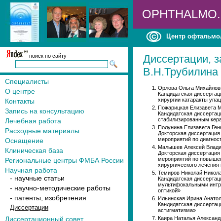
OPHTHALMO
Центр офтальмо
поиск по сайту
Диссертации, 
В.Н.Трубилина
Специалисты
Орлова Ольга Михайлов
О центре
Кандидатская диссертац
хирургии катаракты упа
Контакты
Пожарицкая Елизавета М
Запись на консультацию
Кандидатская диссертац
стабилизированным кер
Лечебная работа
Полунина Елизавета Ген
Расходные материалы
Докторская диссертация
мероприятий по диагнос
Оснащение
Малышев Алексей Влади
Клиническая база
Докторская диссертация
мероприятий по повышен
Региональные центры ФМБА России
хирургического лечения 
Научная работа
Темиров Николай Никола
- научные статьи
Кандидатская диссертац
мультифокальными интра
- научно-методические работы
оптикой̆»
- патенты, изобретения
Ильинская Ирина Анатол
Кандидатская диссертац
Диссертации
астигматизма»
Диссертационный совет
Каира Наталья Александ