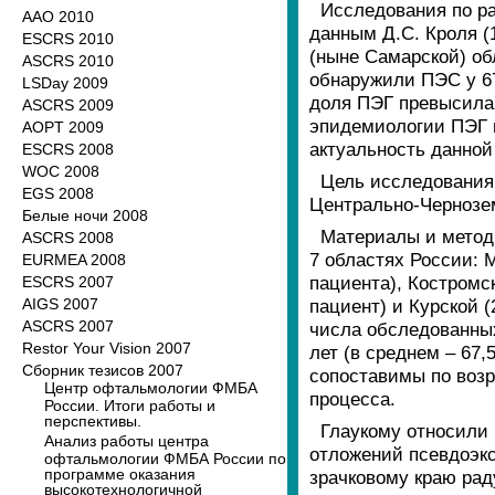
Исследования по р
ААО 2010
данным Д.С. Кроля (
ESCRS 2010
(ныне Самарской) обл
ASCRS 2010
обнаружили ПЭС у 67
LSDay 2009
доля ПЭГ превысила 
ASCRS 2009
эпидемиологии ПЭГ 
AOPT 2009
актуальность данной
ESCRS 2008
WOC 2008
Цель исследования:
EGS 2008
Центрально-Чернозе
Белые ночи 2008
Материалы и метод
ASCRS 2008
7 областях России: 
EURMEA 2008
пациента), Костромск
ESCRS 2007
AIGS 2007
пациент) и Курской 
ASCRS 2007
числа обследованных
Restor Your Vision 2007
лет (в среднем – 67
Сборник тезисов 2007
сопоставимы по возр
Центр офтальмологии ФМБА
процесса.
России. Итоги работы и
перспективы.
Глаукому относили
Анализ работы центра
отложений псевдоэкс
офтальмологии ФМБА России по
программе оказания
зрачковому краю рад
высокотехнологичной