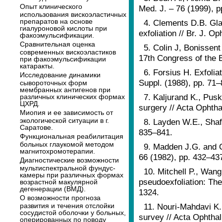
Опыт клинического
Med. J. – 76 (1999), p
использования вискоэластичных
препаратов на основе
4. Clements D.B. Gla
гиалуроновой кислоты при
exfoliation // Br. J. O
факоэмульсификации.
Сравнительная оценка
5. Colin J, Bonissent
современных вискоэластиков
17th Congress of the 
при факоэмульсификации
катаракты.
6. Forsius H. Exfolia
Исследование динамики
Suppl. (1988), pp. 71–
сывороточных форм
мембранных антигенов при
7. Kaljurand K., Pusk
различных клинических формах
ЦХРД.
surgery // Acta Ophth
Миопия и ее зависимость от
экологической ситуации в г.
8. Layden W.E., Shaf
Саратове.
835–841.
Функциональная реабилитация
больных глаукомой методом
9. Madden J.G. and C
магнитохромотерапии.
66 (1982), pp. 432–43
Диагностические возможности
мультиспектральной фундус-
10. Mitchell P., Wan
камеры при различных формах
pseudoexfoliation: Th
возрастной макулярной
дегенерации (ВМД).
1324.
О возможности прогноза
развития и течения отслойки
11. Nouri-Mahdavi K. 
сосудистой оболочки у больных,
survey // Acta Ophtha
оперированных по поводу