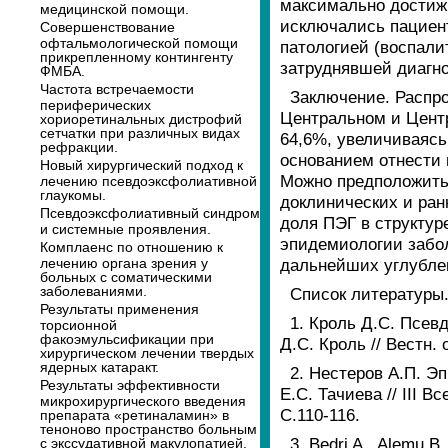
максимально достиж
медицинской помощи.
исключались пациен
Совершенствование
офтальмологической помощи
патологией (воспали
прикрепленному контингенту
затруднявшей диагн
ФМБА.
Частота встречаемости
Заключение. Распр
периферических
Центральном и Цент
хориоретинальных дистрофий
сетчатки при различных видах
64,6%, увеличиваясь
рефракции.
основанием отнести 
Новый хирургический подход к
Можно предположить
лечению псевдоэксфолиативной
глаукомы.
доклинических и ран
Псевдоэксфолиативный синдром
доля ПЭГ в структур
и системные проявления.
эпидемиологии забол
Комплаенс по отношению к
лечению органа зрения у
дальнейших углубле
больных с соматическими
заболеваниями.
Список литературы
Результаты применения
1. Кроль Д.С. Псев
торсионной
факоэмульсификации при
Д.С. Кроль // Вестн. 
хирургическом лечении твердых
ядерных катаракт.
2. Нестеров А.П. Э
Результаты эффективности
Е.С. Тачиева // III 
микрохирургического введения
С.110-116.
препарата «ретиналамин» в
теноново пространство больным
3. Bedri A., Alemu B.
с экссудативной макулопатией.