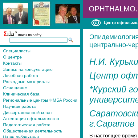
OPHTHALMO
Центр офтальмо
поиск по сайту
Эпидемиология
центрально-че
Специалисты
О центре
Н.И. Курыш
Контакты
Запись на консультацию
Центр офт
Лечебная работа
Расходные материалы
*Курский г
Оснащение
Клиническая база
университе
Региональные центры ФМБА России
Научная работа
Саратовск
Диссертационный совет
Аттестация офтальмологов
г.Саратов
Педагогическая работа
Общественная деятельность
В настоящее время
Наши публикации