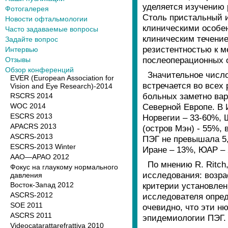
уделяется изучению 
Фотогалерея
Столь пристальный 
Новости офтальмологии
клиническими особе
Часто задаваемые вопросы
клиническим течени
Задайте вопрос
резистентностью к м
Интервью
послеоперационных о
Отзывы
Обзор конференций
Значительное числ
EVER (European Association for
встречается во всех
Vision and Eye Research)-2014
больных заметно вар
RSCRS 2014
WOC 2014
Северной Европе. В 
ESCRS 2013
Норвегии – 33-60%, 
APACRS 2013
(остров Мэн) - 55%, 
ASCRS-2013
ПЭГ не превышала 5,
ESCRS-2013 Winter
Иране – 13%, ЮАР – 
AAO—APAO 2012
По мнению R. Ritch
Фокус на глаукому нормального
исследования: возра
давления
Восток-Запад 2012
критерии установлен
ASCRS-2012
исследователя опред
SOE 2011
очевидно, что эти н
ASCRS 2011
эпидемиологии ПЭГ.
Videocatarattarefrattiva 2010