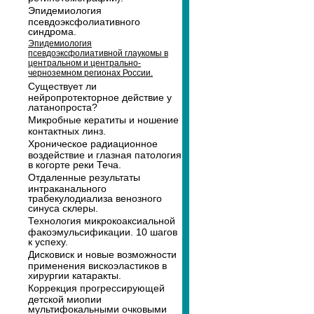
Эпидемиология
псевдоэксфолиативного
синдрома.
Эпидемиология
псевдоэксфолиативной глаукомы в
центральном и центрально-
черноземном регионах России.
Существует ли
нейропротекторное действие у
латанопроста?
Микробные кератиты и ношение
контактных линз.
Хроническое радиационное
воздействие и глазная патология
в когорте реки Теча.
Отдаленные результаты
интраканального
трабекулодиализа венозного
синуса склеры.
Технология микрокоаксиальной
факоэмульсификации. 10 шагов
к успеху.
Дисковиск и новые возможности
применения вискоэластиков в
хирургии катаракты.
Коррекция прогрессирующей
детской миопии
мультифокальными очковыми