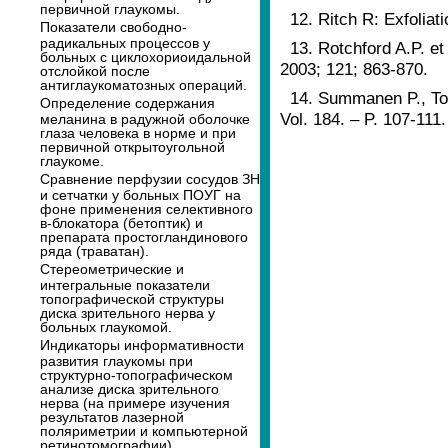
первичной глаукомы.
12. Ritch R: Exfolia
Показатели свободно-
радикальных процессов у
13. Rotchford A.P. et
больных с циклохориоидальной
2003; 121; 863-870.
отслойкой после
антиглаукоматозных операций.
14. Summanen P., Ton
Определение содержания
Vol. 184. – P. 107-111.
меланина в радужной оболочке
глаза человека в норме и при
первичной открытоугольной
глаукоме.
Сравнение перфузии сосудов ЗН
и сетчатки у больных ПОУГ на
фоне применения селективного
в-блокатора (бетоптик) и
препарата простогландинового
ряда (траватан).
Стереометрические и
интегральные показатели
топографической структуры
диска зрительного нерва у
больных глаукомой.
Индикаторы информативности
развития глаукомы при
структурно-топографическом
анализе диска зрительного
нерва (на примере изучения
результатов лазерной
поляриметрии и компьютерной
ретинотомографии).