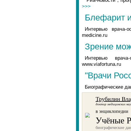
"Риа-новости", про
>>>
Блефарит 
Интервью врача-о
medicine.ru
Зрение мож
Интервью врача
www.viafortuna.ru
"Врачи Рос
Биографические да
Трубилин Вл
доктор медицинских нау
в энциклопедии
Учёные Р
биографические да