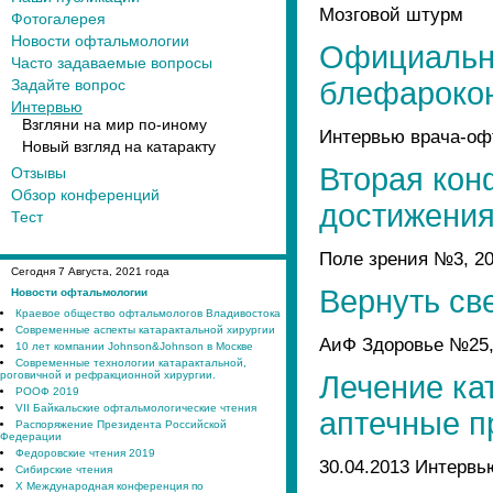
Мозговой штурм
Фотогалерея
Новости офтальмологии
Официальн
Часто задаваемые вопросы
Задайте вопрос
блефароко
Интервью
Взгляни на мир по-иному
Интервью врача-офт
Новый взгляд на катаракту
Вторая ко
Отзывы
Обзор конференций
достижения
Тест
Поле зрения №3, 20
Сегодня
7
Августа, 2021 года
Вернуть св
Новости офтальмологии
Краевое общество офтальмологов Владивостока
Современные аспекты катарактальной хирургии
АиФ Здоровье №25, 
10 лет компании Johnson&Johnson в Москве
Современные технологии катарактальной,
роговичной и рефракционной хирургии.
Лечение ка
РООФ 2019
VII Байкальские офтальмологические чтения
аптечные п
Распоряжение Президента Российской
Федерации
Федоровские чтения 2019
30.04.2013 Интервь
Сибирские чтения
X Международная конференция по