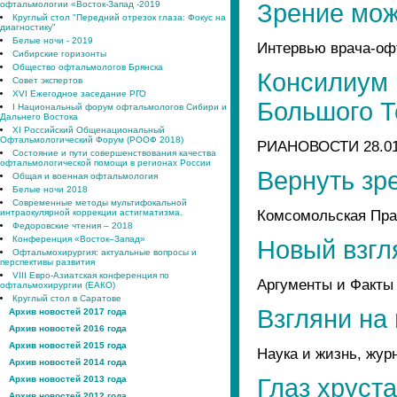
офтальмологии «Восток-Запад -2019
Зрение мож
Круглый стол "Передний отрезок глаза: Фокус на
диагностику"
Белые ночи - 2019
Интервью врача-офт
Сибирские горизонты
Общество офтальмологов Брянска
Консилиум 
Совет экспертов
XVI Ежегодное заседание РГО
Большого Т
I Национальный форум офтальмологов Сибири и
Дальнего Востока
XI Российский Общенациональный
Офтальмологический Форум (РООФ 2018)
РИАНОВОСТИ 28.01
Состояние и пути совершенствования качества
офтальмологической помощи в регионах России
Вернуть зр
Общая и военная офтальмология
Белые ночи 2018
Современные методы мультифокальной
Комсомольская Пра
интраокулярной коррекции астигматизма.
Федоровские чтения – 2018
Конференция «Восток–Запад»
Новый взгл
Офтальмохирургия: актуальные вопросы и
перспективы развития
VIII Евро-Азиатская конференция по
Аргументы и Факты 
офтальмохирургии (ЕАКО)
Круглый стол в Саратове
Взгляни на
Архив новостей 2017 года
Архив новостей 2016 года
Архив новостей 2015 года
Наука и жизнь, жур
Архив новостей 2014 года
Архив новостей 2013 года
Глаз хруст
Архив новостей 2012 года