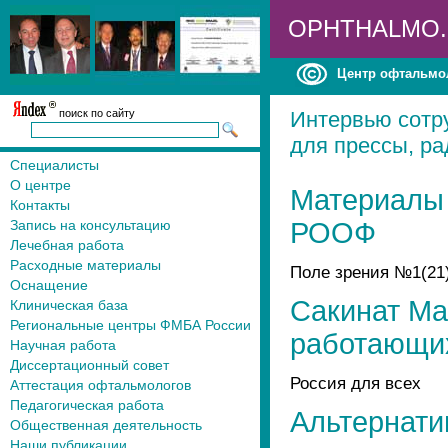
OPHTHALMO
Центр офтальмо
поиск по сайту
Интервью сотр
для прессы, ра
Специалисты
О центре
Материалы 
Контакты
Запись на консультацию
РООФ
Лечебная работа
Расходные материалы
Поле зрения №1(21
Оснащение
Сакинат Ма
Клиническая база
Региональные центры ФМБА России
работающих
Научная работа
Диссертационный совет
Россия для всех
Аттестация офтальмологов
Педагогическая работа
Альтернати
Общественная деятельность
Наши публикации