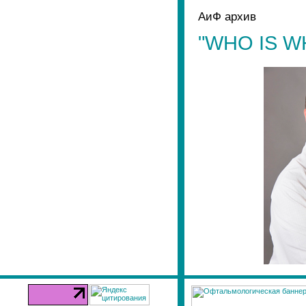
АиФ архив
"WHO IS W