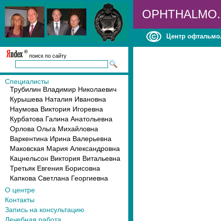
OPHTHALMO
Центр офтальмо
поиск по сайту
Специалисты
Трубилин Владимир Николаевич
Курышева Наталия Ивановна
Наумова Виктория Игоревна
Курбатова Галина Анатольевна
Орлова Ольга Михайловна
Варкентина Ирина Валерьевна
Маковская Мария Александровна
Кацнельсон Виктория Витальевна
Третьяк Евгения Борисовна
Капкова Светлана Георгиевна
О центре
Контакты
Запись на консультацию
Лечебная работа