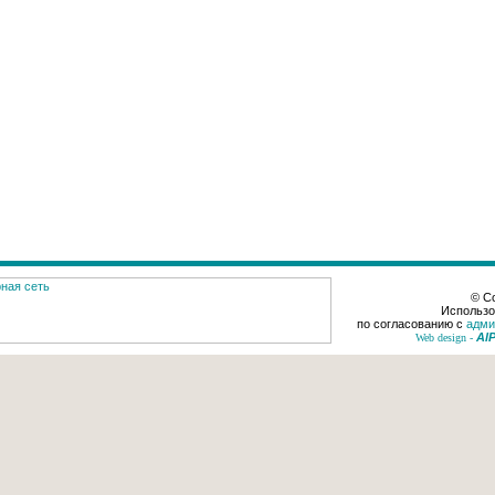
© Co
Использо
по согласованию с
адми
Al
Web design -