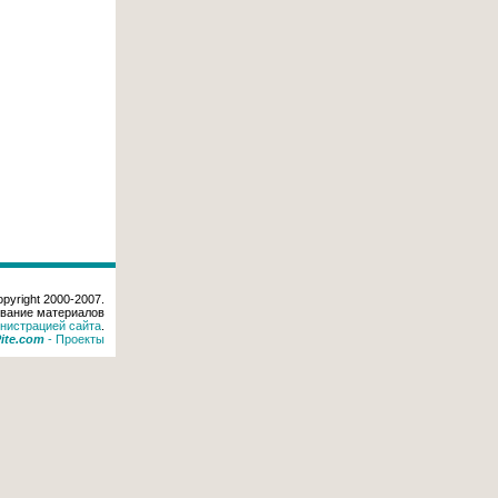
pyright 2000-2007.
вание материалов
нистрацией сайта
.
Pite.com
-
Проекты