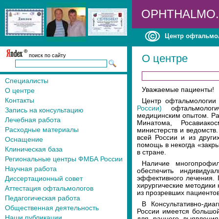
OPHTHALMO
Центр офтальмо
поиск по сайту
О центре
Специалисты
Уважаемые пациенты!
О центре
Контакты
Центр офтальмологи
России)
офтальмоло
Запись на консультацию
медицинским опытом. Ра
Лечебная работа
Минатома, Росавиако
Расходные материалы
министерств и ведомств
всей России и из други
Оснащение
помощь в некогда «закры
Клиническая база
в стране.
Региональные центры ФМБА России
Наличие многопрофил
Научная работа
обеспечить индивидуа
Диссертационный совет
эффективного лечения.
хирургические методики
Аттестация офтальмологов
из прозревших пациентов
Педагогическая работа
В Консультативно-ди
Общественная деятельность
России имеется большо
Наши публикации
для раннего выявления