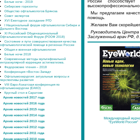
России способствуе
Белые ночи - 2019
высокопрофессиональной
Сибирские горизонты
Общество офтальмологов Брянска
Мы предлагаем качест
Совет экспертов
помощь.
XVI Ежегодное заседание РГО
Желаем Вам скорейшег
I Национальный форум офтальмологов Сибири и
Дальнего Востока
Руководитель Центра
XI Российский Общенациональный
Заслуженный врач РФ, д
Офтальмологический Форум (РООФ 2018)
Состояние и пути совершенствования качества
офтальмологической помощи в регионах России
Общая и военная офтальмология
Белые ночи 2018
Современные методы мультифокальной
интраокулярной коррекции астигматизма.
Федоровские чтения – 2018
Конференция «Восток–Запад»
Офтальмохирургия: актуальные вопросы и
перспективы развития
VIII Евро-Азиатская конференция по
офтальмохирургии (ЕАКО)
Круглый стол в Саратове
Архив новостей 2017 года
Архив новостей 2016 года
Архив новостей 2015 года
Архив новостей 2014 года
Международный журн
Архив новостей 2013 года
"EyeWorld Россия"
Архив новостей 2012 года
Архив новостей 2011 года
Архив новостей 2010 года