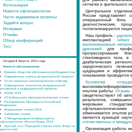
сетчатки и зрительного н
Фотогалерея
Новости офтальмологии
Центральное отделен
России представляет с
Часто задаваемые вопросы
операционный блок
Задайте вопрос
диагностические, про
Интервью
госпитализируются пацие
Отзывы
Наш профиль -
удален
имплантацией
гибких
Обзор конференций
малоинвазивные непрон
Тест
дренажей
для профила
прогрессирования бл
стекловидного тела, в 
Сегодня
6
Августа, 2021 года
диабетическая ретино
хирургического лечен
Новости офтальмологии
щадящими и эффектив
Краевое общество офтальмологов Владивостока
показаниям проводится 
Современные аспекты катарактальной хирургии
10 лет компании Johnson&Johnson в Москве
Коллектив сотру
Современные технологии катарактальной,
высококвалифицированн
роговичной и рефракционной хирургии.
опытом работы.
Отзывы 
РООФ 2019
свидетельствуют об авт
VII Байкальские офтальмологические чтения
результатов, совершен
Распоряжение Президента Российской
мировыми стандарт
Федерации
офтальмологическими
Федоровские чтения 2019
обменивается опытом р
Сибирские чтения
является кузницей науч
X Международная конференция по
отечественных и междун
офтальмологии «Восток-Запад -2019
Круглый стол "Передний отрезок глаза: Фокус на
Организация работы м
диагностику"